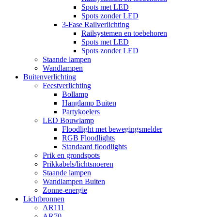
Spots met LED
Spots zonder LED
3-Fase Railverlichting
Railsystemen en toebehoren
Spots met LED
Spots zonder LED
Staande lampen
Wandlampen
Buitenverlichting
Feestverlichting
Bollamp
Hanglamp Buiten
Partykoelers
LED Bouwlamp
Floodlight met bewegingsmelder
RGB Floodlights
Standaard floodlights
Prik en grondspots
Prikkabels/lichtsnoeren
Staande lampen
Wandlampen Buiten
Zonne-energie
Lichtbronnen
AR111
AR70