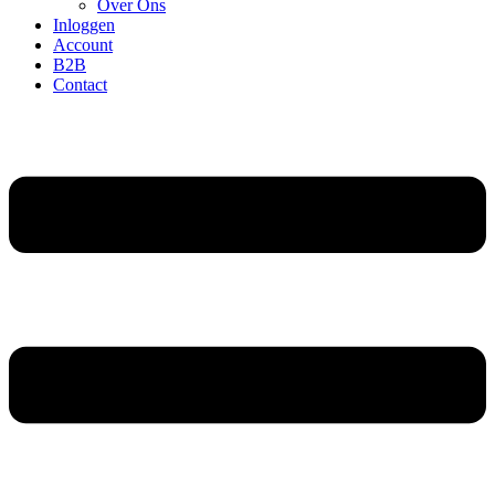
Over Ons
Inloggen
Account
B2B
Contact