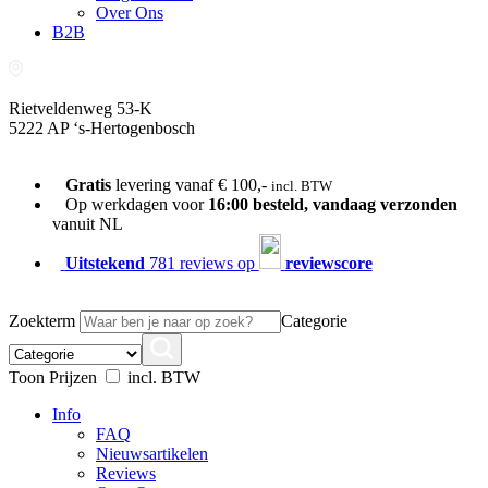
Over Ons
B2B
Rietveldenweg 53-K
5222 AP ‘s-Hertogenbosch
073-689 54 61
Gratis
levering vanaf € 100,-
incl. BTW
Op werkdagen voor
16:00 besteld, vandaag verzonden
vanuit NL
Uitstekend
781 reviews op
reviewscore
Zoekterm
Categorie
Toon Prijzen
incl. BTW
Info
FAQ
Nieuwsartikelen
Reviews