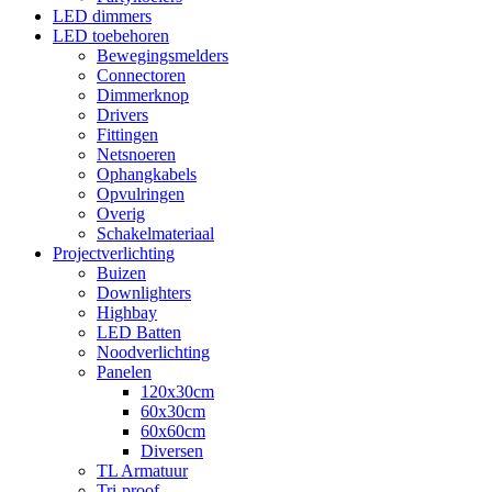
LED dimmers
LED toebehoren
Bewegingsmelders
Connectoren
Dimmerknop
Drivers
Fittingen
Netsnoeren
Ophangkabels
Opvulringen
Overig
Schakelmateriaal
Projectverlichting
Buizen
Downlighters
Highbay
LED Batten
Noodverlichting
Panelen
120x30cm
60x30cm
60x60cm
Diversen
TL Armatuur
Tri-proof