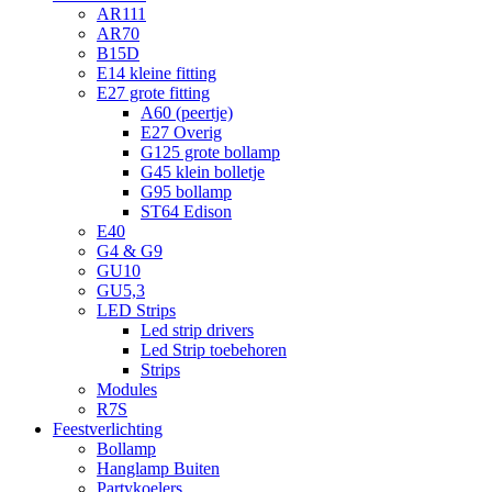
AR111
AR70
B15D
E14 kleine fitting
E27 grote fitting
A60 (peertje)
E27 Overig
G125 grote bollamp
G45 klein bolletje
G95 bollamp
ST64 Edison
E40
G4 & G9
GU10
GU5,3
LED Strips
Led strip drivers
Led Strip toebehoren
Strips
Modules
R7S
Feestverlichting
Bollamp
Hanglamp Buiten
Partykoelers