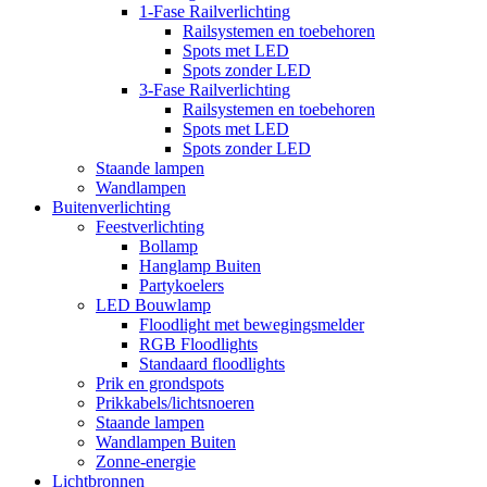
1-Fase Railverlichting
Railsystemen en toebehoren
Spots met LED
Spots zonder LED
3-Fase Railverlichting
Railsystemen en toebehoren
Spots met LED
Spots zonder LED
Staande lampen
Wandlampen
Buitenverlichting
Feestverlichting
Bollamp
Hanglamp Buiten
Partykoelers
LED Bouwlamp
Floodlight met bewegingsmelder
RGB Floodlights
Standaard floodlights
Prik en grondspots
Prikkabels/lichtsnoeren
Staande lampen
Wandlampen Buiten
Zonne-energie
Lichtbronnen