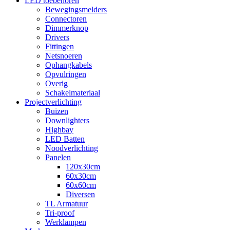
LED toebehoren
Bewegingsmelders
Connectoren
Dimmerknop
Drivers
Fittingen
Netsnoeren
Ophangkabels
Opvulringen
Overig
Schakelmateriaal
Projectverlichting
Buizen
Downlighters
Highbay
LED Batten
Noodverlichting
Panelen
120x30cm
60x30cm
60x60cm
Diversen
TL Armatuur
Tri-proof
Werklampen