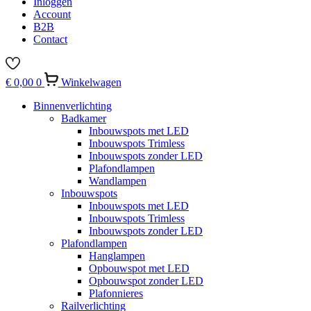
Inloggen
Account
B2B
Contact
€
0,00
0
Winkelwagen
Binnenverlichting
Badkamer
Inbouwspots met LED
Inbouwspots Trimless
Inbouwspots zonder LED
Plafondlampen
Wandlampen
Inbouwspots
Inbouwspots met LED
Inbouwspots Trimless
Inbouwspots zonder LED
Plafondlampen
Hanglampen
Opbouwspot met LED
Opbouwspot zonder LED
Plafonnieres
Railverlichting