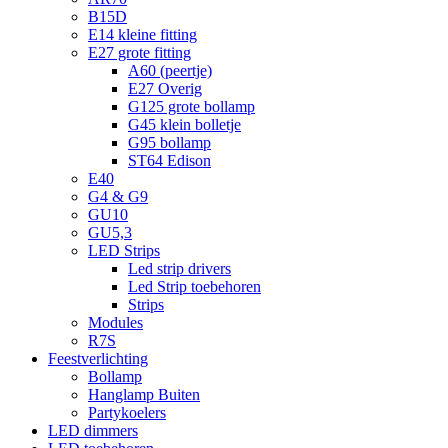
B15D
E14 kleine fitting
E27 grote fitting
A60 (peertje)
E27 Overig
G125 grote bollamp
G45 klein bolletje
G95 bollamp
ST64 Edison
E40
G4 & G9
GU10
GU5,3
LED Strips
Led strip drivers
Led Strip toebehoren
Strips
Modules
R7S
Feestverlichting
Bollamp
Hanglamp Buiten
Partykoelers
LED dimmers