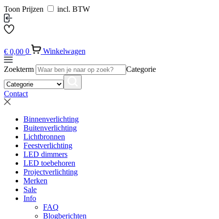
Toon Prijzen
incl. BTW
€
0,00
0
Winkelwagen
Zoekterm
Categorie
Contact
Binnenverlichting
Buitenverlichting
Lichtbronnen
Feestverlichting
LED dimmers
LED toebehoren
Projectverlichting
Merken
Sale
Info
FAQ
Blogberichten