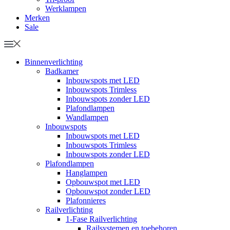
Werklampen
Merken
Sale
Binnenverlichting
Badkamer
Inbouwspots met LED
Inbouwspots Trimless
Inbouwspots zonder LED
Plafondlampen
Wandlampen
Inbouwspots
Inbouwspots met LED
Inbouwspots Trimless
Inbouwspots zonder LED
Plafondlampen
Hanglampen
Opbouwspot met LED
Opbouwspot zonder LED
Plafonnieres
Railverlichting
1-Fase Railverlichting
Railsystemen en toebehoren