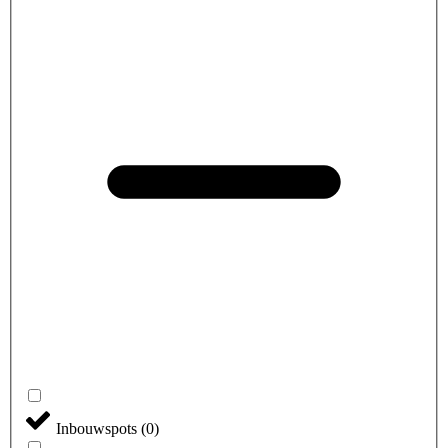
Inbouwspots
(
0
)