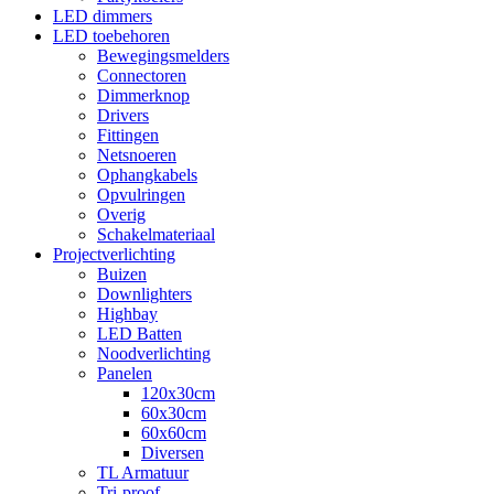
LED dimmers
LED toebehoren
Bewegingsmelders
Connectoren
Dimmerknop
Drivers
Fittingen
Netsnoeren
Ophangkabels
Opvulringen
Overig
Schakelmateriaal
Projectverlichting
Buizen
Downlighters
Highbay
LED Batten
Noodverlichting
Panelen
120x30cm
60x30cm
60x60cm
Diversen
TL Armatuur
Tri-proof