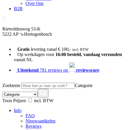
Over Ons
B2B
Rietveldenweg 53-K
5222 AP ‘s-Hertogenbosch
073-689 54 61
Gratis
levering vanaf € 100,-
incl. BTW
Op werkdagen voor
16:00 besteld, vandaag verzonden
vanuit NL
Uitstekend
781 reviews op
reviewscore
Zoekterm
Categorie
Toon Prijzen
incl. BTW
Info
FAQ
Nieuwsartikelen
Reviews