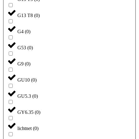
G13 T8
(
0
)
G4
(
0
)
G53
(
0
)
G9
(
0
)
GU10
(
0
)
GU5.3
(
0
)
GY6.35
(
0
)
lichtnet
(
0
)