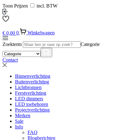
Toon Prijzen
incl. BTW
€
0,00
0
Winkelwagen
Zoekterm
Categorie
Contact
Binnenverlichting
Buitenverlichting
Lichtbronnen
Feestverlichting
LED dimmers
LED toebehoren
Projectverlichting
Merken
Sale
Info
FAQ
Blogberichten