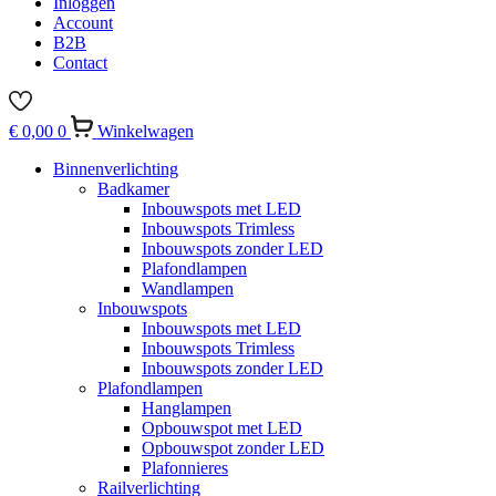
Inloggen
Account
B2B
Contact
€
0,00
0
Winkelwagen
Binnenverlichting
Badkamer
Inbouwspots met LED
Inbouwspots Trimless
Inbouwspots zonder LED
Plafondlampen
Wandlampen
Inbouwspots
Inbouwspots met LED
Inbouwspots Trimless
Inbouwspots zonder LED
Plafondlampen
Hanglampen
Opbouwspot met LED
Opbouwspot zonder LED
Plafonnieres
Railverlichting