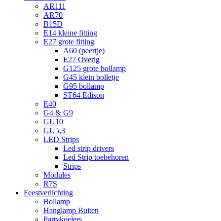
AR111
AR70
B15D
E14 kleine fitting
E27 grote fitting
A60 (peertje)
E27 Overig
G125 grote bollamp
G45 klein bolletje
G95 bollamp
ST64 Edison
E40
G4 & G9
GU10
GU5,3
LED Strips
Led strip drivers
Led Strip toebehoren
Strips
Modules
R7S
Feestverlichting
Bollamp
Hanglamp Buiten
Partykoelers