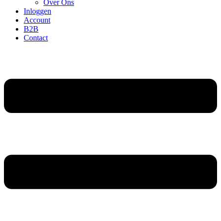
Over Ons
Inloggen
Account
B2B
Contact