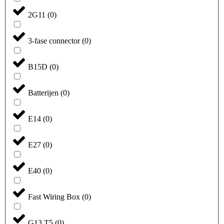
2G11
(
0
)
3-fase connector
(
0
)
B15D
(
0
)
Batterijen
(
0
)
E14
(
0
)
E27
(
0
)
E40
(
0
)
Fast Wiring Box
(
0
)
G13 T5
(
0
)