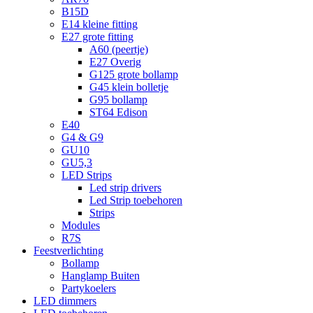
B15D
E14 kleine fitting
E27 grote fitting
A60 (peertje)
E27 Overig
G125 grote bollamp
G45 klein bolletje
G95 bollamp
ST64 Edison
E40
G4 & G9
GU10
GU5,3
LED Strips
Led strip drivers
Led Strip toebehoren
Strips
Modules
R7S
Feestverlichting
Bollamp
Hanglamp Buiten
Partykoelers
LED dimmers