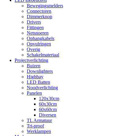
LED toebehoren
Bewegingsmelders
Connectoren
Dimmerknop
Drivers
Fittingen
Netsnoeren
Ophangkabels
Opvulringen
Overig
Schakelmateriaal
Projectverlichting
Buizen
Downlighters
Highbay
LED Batten
Noodverlichting
Panelen
120x30cm
60x30cm
60x60cm
Diversen
TL Armatuur
Tri-proof
Werklampen