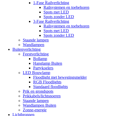
1-Fase Railverlichting
Railsystemen en toebehoren
Spots met LED
Spots zonder LED
3-Fase Railverlichting
Railsystemen en toebehoren
Spots met LED
Spots zonder LED
Staande lampen
Wandlampen
Buitenverlichting
Feestverlichting
Bollamp
Hanglamp Buiten
Partykoelers
LED Bouwlamp
Floodlight met bewegingsmelder
RGB Floodlights
Standaard floodlights
Prik en grondspots
Prikkabels/lichtsnoeren
Staande lampen
Wandlampen Buiten
Zonne-energie
Lichtbronnen