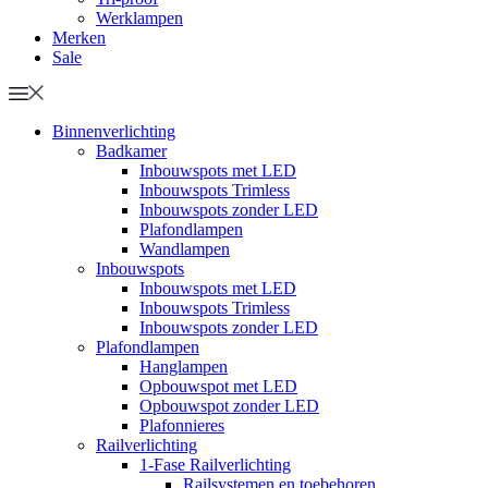
Werklampen
Merken
Sale
Binnenverlichting
Badkamer
Inbouwspots met LED
Inbouwspots Trimless
Inbouwspots zonder LED
Plafondlampen
Wandlampen
Inbouwspots
Inbouwspots met LED
Inbouwspots Trimless
Inbouwspots zonder LED
Plafondlampen
Hanglampen
Opbouwspot met LED
Opbouwspot zonder LED
Plafonnieres
Railverlichting
1-Fase Railverlichting
Railsystemen en toebehoren