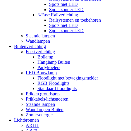
Spots met LED
Spots zonder LED
3-Fase Railverlichting
Railsystemen en toebehoren
Spots met LED
Spots zonder LED
Staande lampen
Wandlampen
Buitenverlichting
Feestverlichting
Bollamp
Hanglamp Buiten
Partykoelers
LED Bouwlamp
Floodlight met bewegingsmelder
RGB Floodlights
Standaard floodlights
Prik en grondspots
Prikkabels/lichtsnoeren
Staande lampen
Wandlampen Buiten
Zonne-energie
Lichtbronnen
AR111
AR70