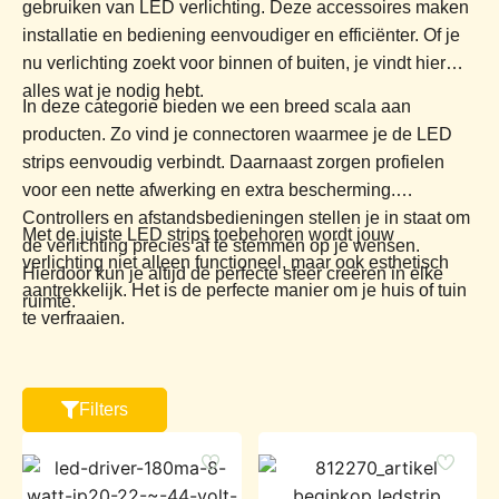
gebruiken van LED verlichting. Deze accessoires maken
installatie en bediening eenvoudiger en efficiënter. Of je
nu verlichting zoekt voor binnen of buiten, je vindt hier
alles wat je nodig hebt.
In deze categorie bieden we een breed scala aan
producten. Zo vind je connectoren waarmee je de LED
strips eenvoudig verbindt. Daarnaast zorgen profielen
voor een nette afwerking en extra bescherming.
Controllers en afstandsbedieningen stellen je in staat om
Met de juiste LED strips toebehoren wordt jouw
de verlichting precies af te stemmen op je wensen.
verlichting niet alleen functioneel, maar ook esthetisch
Hierdoor kun je altijd de perfecte sfeer creëren in elke
aantrekkelijk. Het is de perfecte manier om je huis of tuin
ruimte.
te verfraaien.
Filters