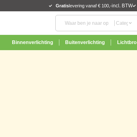
Gratis
levering vanaf € 100,-
incl. BTW
Binnenverlichting
Buitenverlichting
Lichtbr