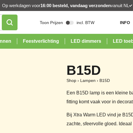
Op werkdagen voor
16:00 besteld, vandaag verzonden
vanuit NL
Toon Prijzen
incl. BTW
INFO
onnen
Feestverlichting
LED dimmers
LED toe
B15D
Shop
›
Lampen
›
B15D
Een B15D lamp is een kleine b
fitting komt vaak voor in decora
Bij Xtra Warm LED vind je B15
zachte, sfeervolle gloed. Ideaal