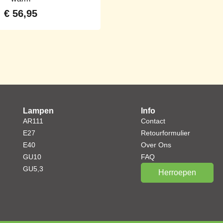
€
56,95
Lampen
Info
AR111
Contact
E27
Retourformulier
E40
Over Ons
GU10
FAQ
GU5,3
Herroepen