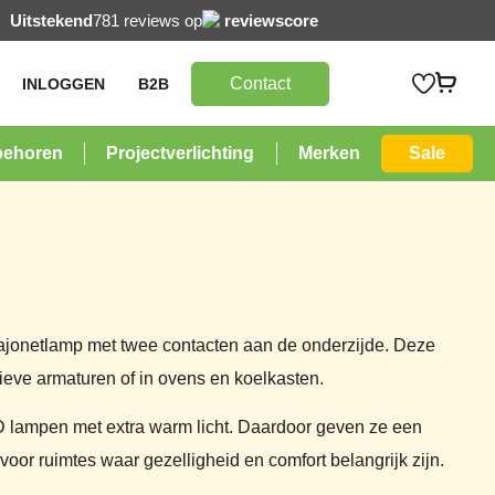
Uitstekend
781 reviews op
reviewscore
Contact
INLOGGEN
B2B
behoren
Projectverlichting
Merken
Sale
ajonetlamp met twee contacten aan de onderzijde. Deze
tieve armaturen of in ovens en koelkasten.
D lampen met extra warm licht. Daardoor geven ze een
 voor ruimtes waar gezelligheid en comfort belangrijk zijn.