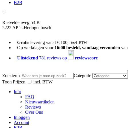
B2B
Rietveldenweg 53-K
5222 AP ‘s-Hertogenbosch
073-689 54 61
Gratis
levering vanaf € 100,-
incl. BTW
Op werkdagen voor
16:00 besteld, vandaag verzonden
van
Uitstekend
781 reviews op
reviewscore
Zoekterm
Categorie
Toon Prijzen
incl. BTW
Info
FAQ
Nieuwsartikelen
Reviews
Over Ons
Inloggen
Account
B2B