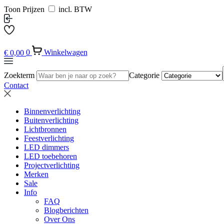
Toon Prijzen
incl. BTW
€
0,00
0
Winkelwagen
Zoekterm
Categorie
Contact
Binnenverlichting
Buitenverlichting
Lichtbronnen
Feestverlichting
LED dimmers
LED toebehoren
Projectverlichting
Merken
Sale
Info
FAQ
Blogberichten
Over Ons