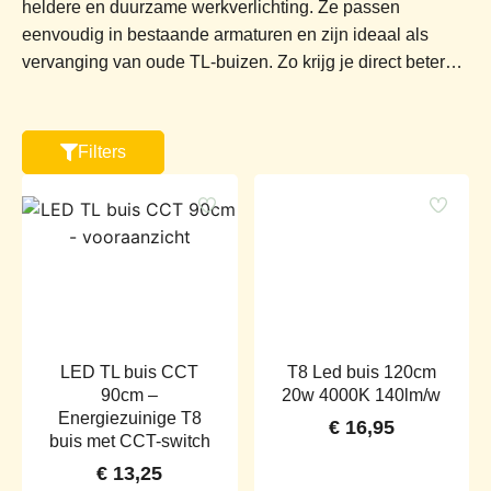
heldere en duurzame werkverlichting. Ze passen
eenvoudig in bestaande armaturen en zijn ideaal als
vervanging van oude TL-buizen. Zo krijg je direct beter
licht én verlaag je het energieverbruik.
In ruimtes zoals een garage, magazijn of werkplaats
zorgen ze voor de juiste verlichting. Ze geven een
Filters
krachtig en gelijkmatig licht, waardoor je altijd goed zicht
hebt tijdens het werken. Bovendien gaan ze lang mee en
zijn ze beter voor het milieu.
Of je nu één armatuur wilt vervangen of een hele ruimte
wilt verlichten, led buizen bieden een praktische
oplossing. Door de eenvoudige installatie kun je snel aan
de slag. Kies voor betrouwbare verlichting die past bij
elke werkomgeving.
LED TL buis CCT
T8 Led buis 120cm
90cm –
20w 4000K 140lm/w
Energiezuinige T8
€
16,95
buis met CCT-switch
€
13,25