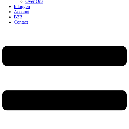
Over Ons
Inloggen
Account
B2B
Contact