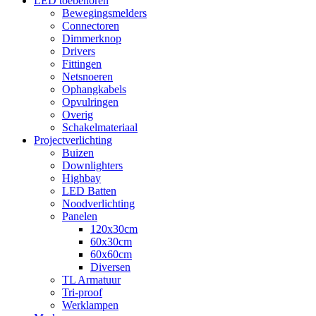
LED toebehoren
Bewegingsmelders
Connectoren
Dimmerknop
Drivers
Fittingen
Netsnoeren
Ophangkabels
Opvulringen
Overig
Schakelmateriaal
Projectverlichting
Buizen
Downlighters
Highbay
LED Batten
Noodverlichting
Panelen
120x30cm
60x30cm
60x60cm
Diversen
TL Armatuur
Tri-proof
Werklampen