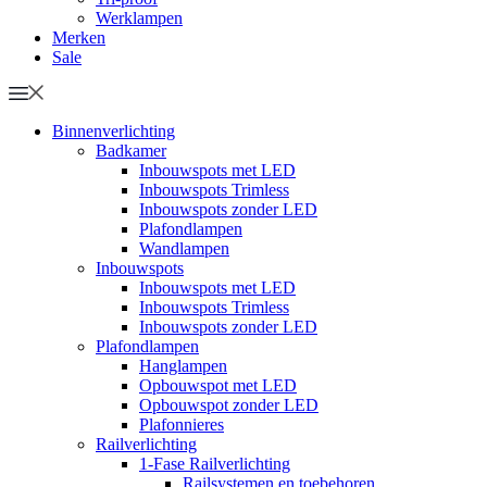
Werklampen
Merken
Sale
Binnenverlichting
Badkamer
Inbouwspots met LED
Inbouwspots Trimless
Inbouwspots zonder LED
Plafondlampen
Wandlampen
Inbouwspots
Inbouwspots met LED
Inbouwspots Trimless
Inbouwspots zonder LED
Plafondlampen
Hanglampen
Opbouwspot met LED
Opbouwspot zonder LED
Plafonnieres
Railverlichting
1-Fase Railverlichting
Railsystemen en toebehoren