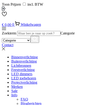
Toon Prijzen
incl. BTW
€
0,00
0
Winkelwagen
Zoekterm
Categorie
Contact
Binnenverlichting
Buitenverlichting
Lichtbronnen
Feestverlichting
LED dimmers
LED toebehoren
Projectverlichting
Merken
Sale
Info
FAQ
Blogberichten