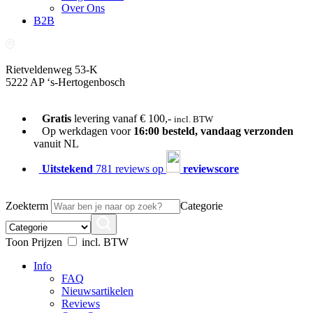
Over Ons
B2B
Rietveldenweg 53-K
5222 AP ‘s-Hertogenbosch
073-689 54 61
Gratis
levering vanaf € 100,-
incl. BTW
Op werkdagen voor
16:00 besteld, vandaag verzonden
vanuit NL
Uitstekend
781 reviews op
reviewscore
Zoekterm
Categorie
Toon Prijzen
incl. BTW
Info
FAQ
Nieuwsartikelen
Reviews