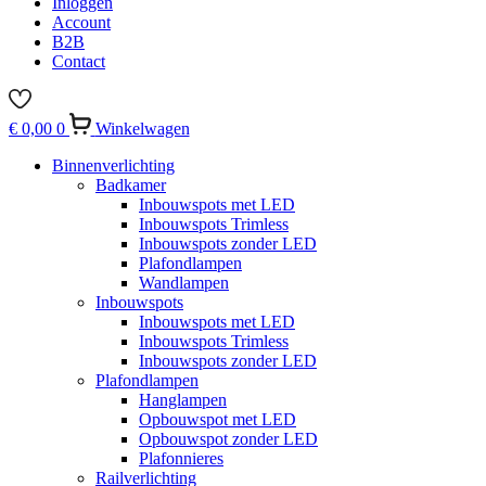
Inloggen
Account
B2B
Contact
€
0,00
0
Winkelwagen
Binnenverlichting
Badkamer
Inbouwspots met LED
Inbouwspots Trimless
Inbouwspots zonder LED
Plafondlampen
Wandlampen
Inbouwspots
Inbouwspots met LED
Inbouwspots Trimless
Inbouwspots zonder LED
Plafondlampen
Hanglampen
Opbouwspot met LED
Opbouwspot zonder LED
Plafonnieres
Railverlichting