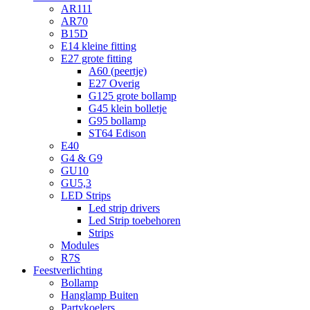
AR111
AR70
B15D
E14 kleine fitting
E27 grote fitting
A60 (peertje)
E27 Overig
G125 grote bollamp
G45 klein bolletje
G95 bollamp
ST64 Edison
E40
G4 & G9
GU10
GU5,3
LED Strips
Led strip drivers
Led Strip toebehoren
Strips
Modules
R7S
Feestverlichting
Bollamp
Hanglamp Buiten
Partykoelers