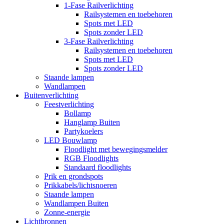
1-Fase Railverlichting
Railsystemen en toebehoren
Spots met LED
Spots zonder LED
3-Fase Railverlichting
Railsystemen en toebehoren
Spots met LED
Spots zonder LED
Staande lampen
Wandlampen
Buitenverlichting
Feestverlichting
Bollamp
Hanglamp Buiten
Partykoelers
LED Bouwlamp
Floodlight met bewegingsmelder
RGB Floodlights
Standaard floodlights
Prik en grondspots
Prikkabels/lichtsnoeren
Staande lampen
Wandlampen Buiten
Zonne-energie
Lichtbronnen