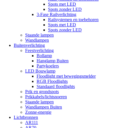
Spots met LED
Spots zonder LED
3-Fase Railverlichting
Railsystemen en toebehoren
Spots met LED
Spots zonder LED
Staande lampen
Wandlampen
Buitenverlichting
Feestverlichting
Bollamp
Hanglamp Buiten
Partykoelers
LED Bouwlamp
Floodlight met bewegingsmelder
RGB Floodlights
Standaard floodlights
Prik en grondspots
Prikkabels/lichtsnoeren
Staande lampen
Wandlampen Buiten
Zonne-energie
Lichtbronnen
AR111
AR70