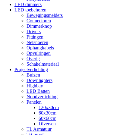
LED dimmers
LED toebehoren
Bewegingsmelders
Connectoren
Dimmerknop
Drivers
Fittingen
Netsnoeren
Ophangkabels
Opvulringen
Overig
Schakelmateriaal
Projectverlichting
Buizen
Downlighters
Highbay
LED Batten
Noodverlichting
Panelen
120x30cm
60x30cm
60x60cm
Diversen
TL Armatuur
Tri-proof