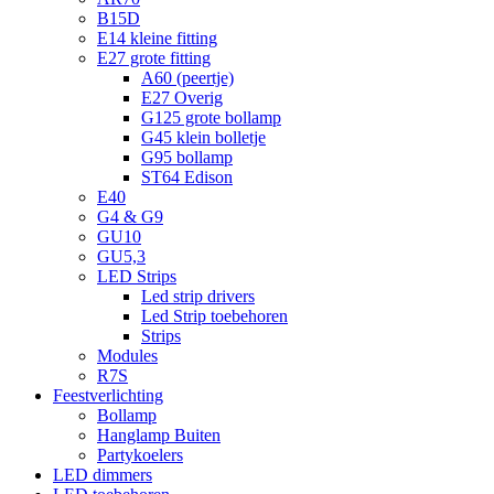
B15D
E14 kleine fitting
E27 grote fitting
A60 (peertje)
E27 Overig
G125 grote bollamp
G45 klein bolletje
G95 bollamp
ST64 Edison
E40
G4 & G9
GU10
GU5,3
LED Strips
Led strip drivers
Led Strip toebehoren
Strips
Modules
R7S
Feestverlichting
Bollamp
Hanglamp Buiten
Partykoelers
LED dimmers