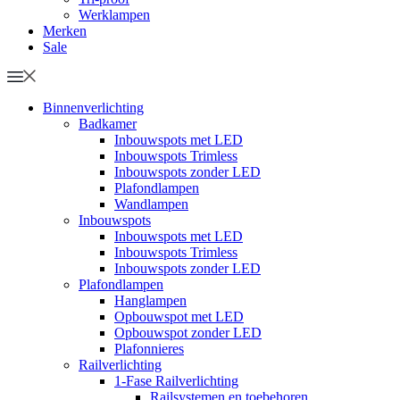
Werklampen
Merken
Sale
Binnenverlichting
Badkamer
Inbouwspots met LED
Inbouwspots Trimless
Inbouwspots zonder LED
Plafondlampen
Wandlampen
Inbouwspots
Inbouwspots met LED
Inbouwspots Trimless
Inbouwspots zonder LED
Plafondlampen
Hanglampen
Opbouwspot met LED
Opbouwspot zonder LED
Plafonnieres
Railverlichting
1-Fase Railverlichting
Railsystemen en toebehoren