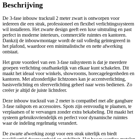
Beschrijving
De 3-fase inbouw trackrail 2 meter zwart is ontworpen voor
iedereen die een strak, professioneel en flexibel verlichtingssysteem
wil installeren. Het zwarte design geeft een luxe uitstraling en past
perfect in moderne interieurs, commerciële ruimtes en kantoren.
Dankzij de inbouwmontage wordt de rail volledig geïntegreerd in
het plafond, waardoor een minimalistische en nette afwerking
ontstaat.
Het grote voordeel van een 3-fase railsysteem is dat je meerdere
groepen verlichting onafhankelijk van elkaar kunt schakelen. Dit
maakt het ideaal voor winkels, showrooms, horecagelegenheden en
kantoren. Met afzonderlijke lichtzones kan je accentverlichting,
basisverlichting en sfeerverlichting geheel naar wens bedienen. Zo
creëer je altijd de juiste lichtsfeer.
Deze inbouw trackrail van 2 meter is compatibel met alle gangbare
3-fase railspots en accessoires. Spots zijn eenvoudig te plaatsen, te
verplaatsen of te vervangen zonder extra bekabeling. Dit maakt het
systeem gebruiksvriendelijk en perfect voor dynamische ruimtes
waar de indeling regelmatig verandert.
De zwarte afwerking zorgt voor een strak uiterlijk en biedt