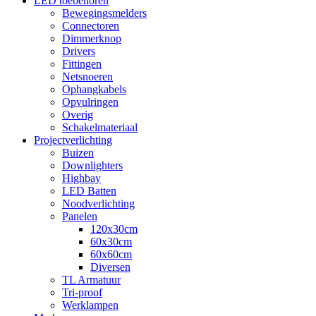
LED toebehoren
Bewegingsmelders
Connectoren
Dimmerknop
Drivers
Fittingen
Netsnoeren
Ophangkabels
Opvulringen
Overig
Schakelmateriaal
Projectverlichting
Buizen
Downlighters
Highbay
LED Batten
Noodverlichting
Panelen
120x30cm
60x30cm
60x60cm
Diversen
TL Armatuur
Tri-proof
Werklampen