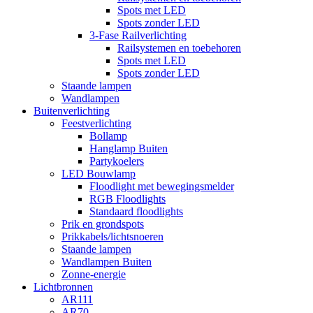
Spots met LED
Spots zonder LED
3-Fase Railverlichting
Railsystemen en toebehoren
Spots met LED
Spots zonder LED
Staande lampen
Wandlampen
Buitenverlichting
Feestverlichting
Bollamp
Hanglamp Buiten
Partykoelers
LED Bouwlamp
Floodlight met bewegingsmelder
RGB Floodlights
Standaard floodlights
Prik en grondspots
Prikkabels/lichtsnoeren
Staande lampen
Wandlampen Buiten
Zonne-energie
Lichtbronnen
AR111
AR70