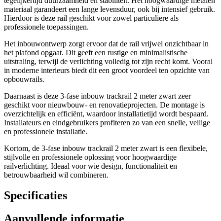
tegelijkertijd duurzaamheid en stabiliteit. Het hoogwaardige metalen
materiaal garandeert een lange levensduur, ook bij intensief gebruik.
Hierdoor is deze rail geschikt voor zowel particuliere als
professionele toepassingen.
Het inbouwontwerp zorgt ervoor dat de rail vrijwel onzichtbaar in
het plafond opgaat. Dit geeft een rustige en minimalistische
uitstraling, terwijl de verlichting volledig tot zijn recht komt. Vooral
in moderne interieurs biedt dit een groot voordeel ten opzichte van
opbouwrails.
Daarnaast is deze 3-fase inbouw trackrail 2 meter zwart zeer
geschikt voor nieuwbouw- en renovatieprojecten. De montage is
overzichtelijk en efficiënt, waardoor installatietijd wordt bespaard.
Installateurs en eindgebruikers profiteren zo van een snelle, veilige
en professionele installatie.
Kortom, de 3-fase inbouw trackrail 2 meter zwart is een flexibele,
stijlvolle en professionele oplossing voor hoogwaardige
railverlichting. Ideaal voor wie design, functionaliteit en
betrouwbaarheid wil combineren.
Specificaties
Aanvullende informatie