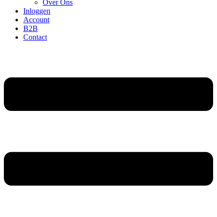
Over Ons
Inloggen
Account
B2B
Contact