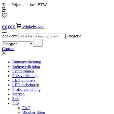
Toon Prijzen
incl. BTW
€
0,00
0
Winkelwagen
Zoekterm
Categorie
Contact
Binnenverlichting
Buitenverlichting
Lichtbronnen
Feestverlichting
LED dimmers
LED toebehoren
Projectverlichting
Merken
Sale
Info
FAQ
Blogberichten