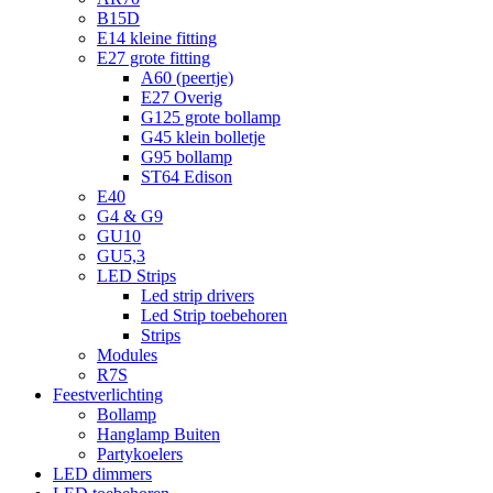
B15D
E14 kleine fitting
E27 grote fitting
A60 (peertje)
E27 Overig
G125 grote bollamp
G45 klein bolletje
G95 bollamp
ST64 Edison
E40
G4 & G9
GU10
GU5,3
LED Strips
Led strip drivers
Led Strip toebehoren
Strips
Modules
R7S
Feestverlichting
Bollamp
Hanglamp Buiten
Partykoelers
LED dimmers