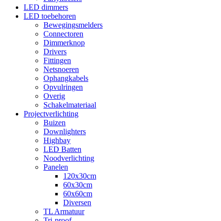
LED dimmers
LED toebehoren
Bewegingsmelders
Connectoren
Dimmerknop
Drivers
Fittingen
Netsnoeren
Ophangkabels
Opvulringen
Overig
Schakelmateriaal
Projectverlichting
Buizen
Downlighters
Highbay
LED Batten
Noodverlichting
Panelen
120x30cm
60x30cm
60x60cm
Diversen
TL Armatuur
Tri-proof