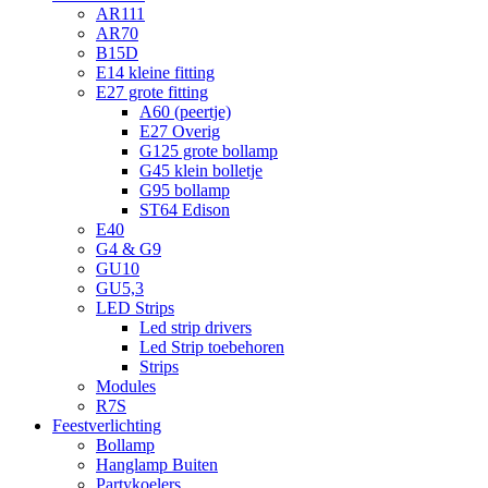
AR111
AR70
B15D
E14 kleine fitting
E27 grote fitting
A60 (peertje)
E27 Overig
G125 grote bollamp
G45 klein bolletje
G95 bollamp
ST64 Edison
E40
G4 & G9
GU10
GU5,3
LED Strips
Led strip drivers
Led Strip toebehoren
Strips
Modules
R7S
Feestverlichting
Bollamp
Hanglamp Buiten
Partykoelers