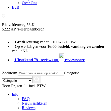
Over Ons
B2B
Rietveldenweg 53-K
5222 AP ‘s-Hertogenbosch
073-689 54 61
Gratis
levering vanaf € 100,-
incl. BTW
Op werkdagen voor
16:00 besteld, vandaag verzonden
vanuit NL
Uitstekend
781 reviews op
reviewscore
Zoekterm
Categorie
Toon Prijzen
incl. BTW
Info
FAQ
Nieuwsartikelen
Reviews