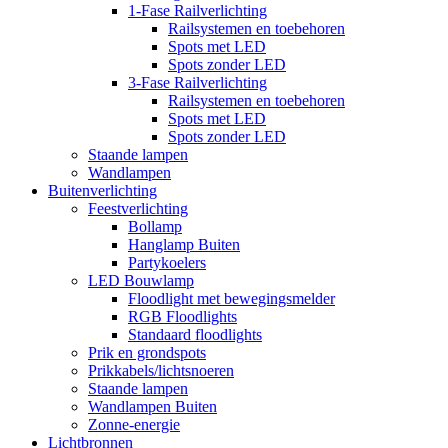
1-Fase Railverlichting
Railsystemen en toebehoren
Spots met LED
Spots zonder LED
3-Fase Railverlichting
Railsystemen en toebehoren
Spots met LED
Spots zonder LED
Staande lampen
Wandlampen
Buitenverlichting
Feestverlichting
Bollamp
Hanglamp Buiten
Partykoelers
LED Bouwlamp
Floodlight met bewegingsmelder
RGB Floodlights
Standaard floodlights
Prik en grondspots
Prikkabels/lichtsnoeren
Staande lampen
Wandlampen Buiten
Zonne-energie
Lichtbronnen