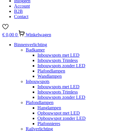
Inloggen
Account
B2B
Contact
€
0,00
0
Winkelwagen
Binnenverlichting
Badkamer
Inbouwspots met LED
Inbouwspots Trimless
Inbouwspots zonder LED
Plafondlampen
Wandlampen
Inbouwspots
Inbouwspots met LED
Inbouwspots Trimless
Inbouwspots zonder LED
Plafondlampen
Hanglampen
Opbouwspot met LED
Opbouwspot zonder LED
Plafonnieres
Railverlichting