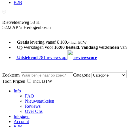
B2B
Rietveldenweg 53-K
5222 AP ‘s-Hertogenbosch
073-689 54 61
Gratis
levering vanaf € 100,-
incl. BTW
Op werkdagen voor
16:00 besteld, vandaag verzonden
van
Uitstekend
781 reviews op
reviewscore
Zoekterm
Categorie
Toon Prijzen
incl. BTW
Info
FAQ
Nieuwsartikelen
Reviews
Over Ons
Inloggen
Account
B2B