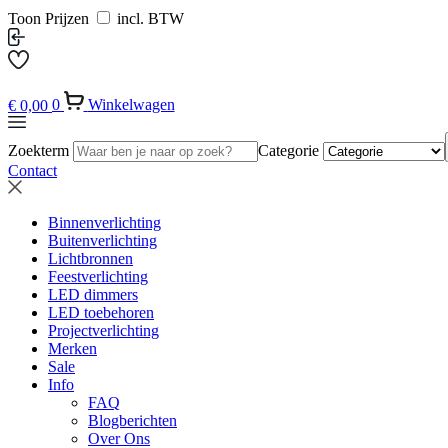
Toon Prijzen
incl. BTW
€
0,00
0
Winkelwagen
Zoekterm
Categorie
Contact
Binnenverlichting
Buitenverlichting
Lichtbronnen
Feestverlichting
LED dimmers
LED toebehoren
Projectverlichting
Merken
Sale
Info
FAQ
Blogberichten
Over Ons