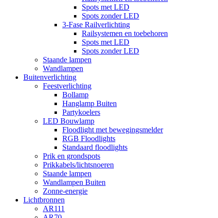
Spots met LED
Spots zonder LED
3-Fase Railverlichting
Railsystemen en toebehoren
Spots met LED
Spots zonder LED
Staande lampen
Wandlampen
Buitenverlichting
Feestverlichting
Bollamp
Hanglamp Buiten
Partykoelers
LED Bouwlamp
Floodlight met bewegingsmelder
RGB Floodlights
Standaard floodlights
Prik en grondspots
Prikkabels/lichtsnoeren
Staande lampen
Wandlampen Buiten
Zonne-energie
Lichtbronnen
AR111
AR70