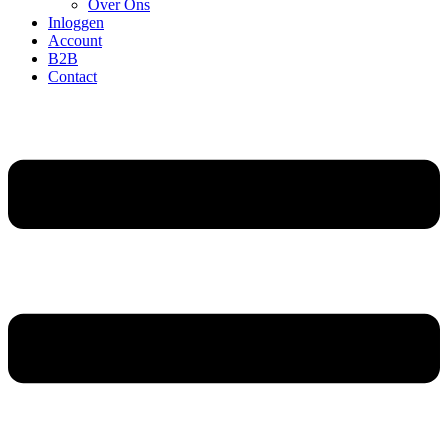
Over Ons
Inloggen
Account
B2B
Contact