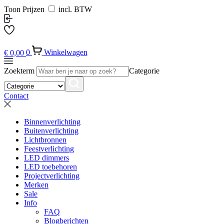
Toon Prijzen
incl. BTW
€
0,00
0
Winkelwagen
Zoekterm
Categorie
Contact
Binnenverlichting
Buitenverlichting
Lichtbronnen
Feestverlichting
LED dimmers
LED toebehoren
Projectverlichting
Merken
Sale
Info
FAQ
Blogberichten