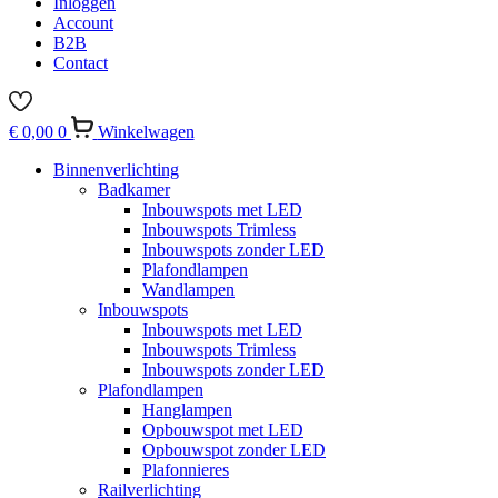
Inloggen
Account
B2B
Contact
€
0,00
0
Winkelwagen
Binnenverlichting
Badkamer
Inbouwspots met LED
Inbouwspots Trimless
Inbouwspots zonder LED
Plafondlampen
Wandlampen
Inbouwspots
Inbouwspots met LED
Inbouwspots Trimless
Inbouwspots zonder LED
Plafondlampen
Hanglampen
Opbouwspot met LED
Opbouwspot zonder LED
Plafonnieres
Railverlichting