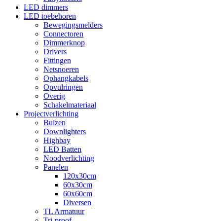
LED dimmers
LED toebehoren
Bewegingsmelders
Connectoren
Dimmerknop
Drivers
Fittingen
Netsnoeren
Ophangkabels
Opvulringen
Overig
Schakelmateriaal
Projectverlichting
Buizen
Downlighters
Highbay
LED Batten
Noodverlichting
Panelen
120x30cm
60x30cm
60x60cm
Diversen
TL Armatuur
Tri-proof