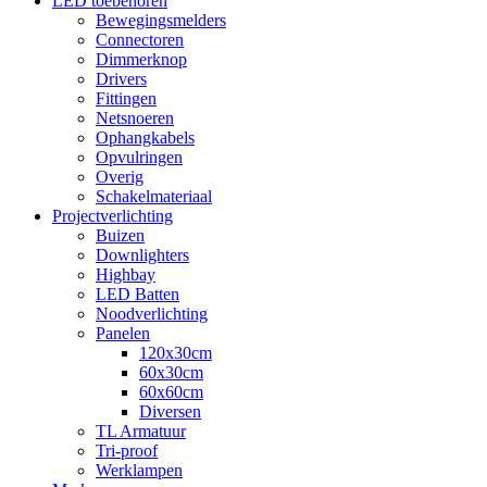
LED toebehoren
Bewegingsmelders
Connectoren
Dimmerknop
Drivers
Fittingen
Netsnoeren
Ophangkabels
Opvulringen
Overig
Schakelmateriaal
Projectverlichting
Buizen
Downlighters
Highbay
LED Batten
Noodverlichting
Panelen
120x30cm
60x30cm
60x60cm
Diversen
TL Armatuur
Tri-proof
Werklampen