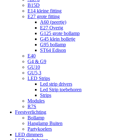
B15D
E14 kleine fitting
E27 grote fitting
A60 (peertje)
E27 Overig
G125 grote bollamp
G45 klein bolletje
G95 bollamp
ST64 Edison
E40
G4 & G9
GU10
GU5,3
LED Strips
Led strip drivers
Led Strip toebehoren
Strips
Modules
R7S
Feestverlichting
Bollamp
Hanglamp Buiten
Partykoelers
LED dimmers