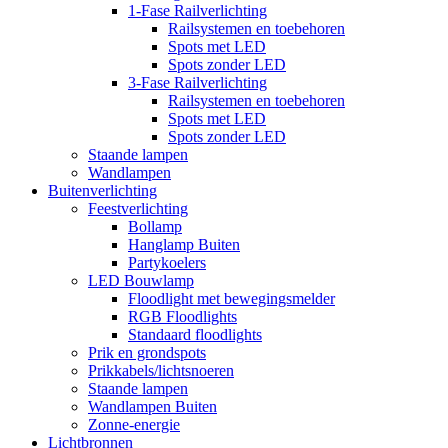
1-Fase Railverlichting
Railsystemen en toebehoren
Spots met LED
Spots zonder LED
3-Fase Railverlichting
Railsystemen en toebehoren
Spots met LED
Spots zonder LED
Staande lampen
Wandlampen
Buitenverlichting
Feestverlichting
Bollamp
Hanglamp Buiten
Partykoelers
LED Bouwlamp
Floodlight met bewegingsmelder
RGB Floodlights
Standaard floodlights
Prik en grondspots
Prikkabels/lichtsnoeren
Staande lampen
Wandlampen Buiten
Zonne-energie
Lichtbronnen