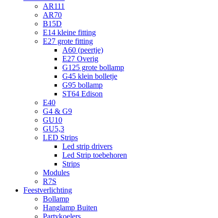
AR111
AR70
B15D
E14 kleine fitting
E27 grote fitting
A60 (peertje)
E27 Overig
G125 grote bollamp
G45 klein bolletje
G95 bollamp
ST64 Edison
E40
G4 & G9
GU10
GU5,3
LED Strips
Led strip drivers
Led Strip toebehoren
Strips
Modules
R7S
Feestverlichting
Bollamp
Hanglamp Buiten
Partykoelers