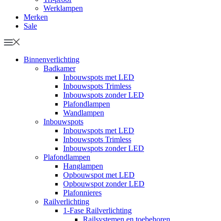
Werklampen
Merken
Sale
Binnenverlichting
Badkamer
Inbouwspots met LED
Inbouwspots Trimless
Inbouwspots zonder LED
Plafondlampen
Wandlampen
Inbouwspots
Inbouwspots met LED
Inbouwspots Trimless
Inbouwspots zonder LED
Plafondlampen
Hanglampen
Opbouwspot met LED
Opbouwspot zonder LED
Plafonnieres
Railverlichting
1-Fase Railverlichting
Railsystemen en toebehoren