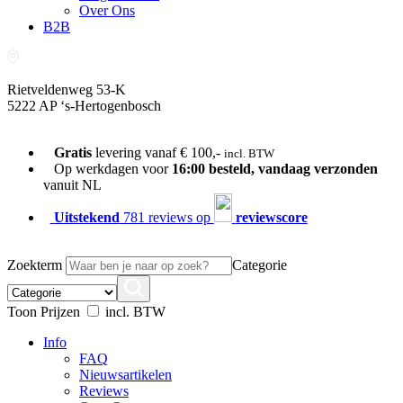
Over Ons
B2B
Rietveldenweg 53-K
5222 AP ‘s-Hertogenbosch
073-689 54 61
Gratis
levering vanaf € 100,-
incl. BTW
Op werkdagen voor
16:00 besteld, vandaag verzonden
vanuit NL
Uitstekend
781 reviews op
reviewscore
Zoekterm
Categorie
Toon Prijzen
incl. BTW
Info
FAQ
Nieuwsartikelen
Reviews