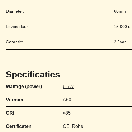
Diameter:
60mm
Levensduur:
15.000 u
Garantie:
2 Jaar
Specificaties
Wattage (power)
6.5W
Vormen
A60
CRI
>85
Certificaten
CE
,
Rohs