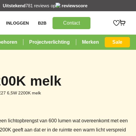
Uitstekend
781 reviews op
reviewscore
Contact
INLOGGEN
B2B
behoren
Projectverlichting
Merken
Sale
200K melk
E27 6,5W 2200K melk
 een lichtopbrengst van 600 lumen wat overeenkomt met een
00K geeft aan dat er in de ruimte een warm licht verspreid