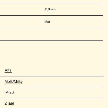
110mm
Mat
E27
Melk/Milky
IP-20
2 jaar