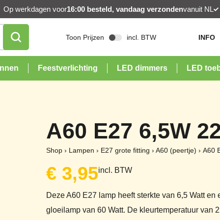
Op werkdagen voor
16:00 besteld, vandaag verzonden
vanuit NL
Toon Prijzen
incl. BTW
INFO
onnen
Feestverlichting
LED dimmers
LED toe
A60 E27 6,5W 2
Shop
›
Lampen
›
E27 grote fitting
›
A60 (peertje)
›
A60 
€
3,95
incl. BTW
Deze A60 E27 lamp heeft sterkte van 6,5 Watt en
gloeilamp van 60 Watt. De kleurtemperatuur van 22