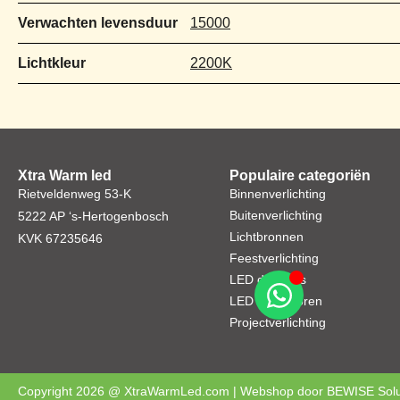
Verwachten levensduur
15000
Lichtkleur
2200K
Xtra Warm led
Populaire categoriën
Rietveldenweg 53-K
Binnenverlichting
Buitenverlichting
5222 AP ‘s-Hertogenbosch
Lichtbronnen
KVK 67235646
Feestverlichting
LED dimmers
LED toebehoren
Projectverlichting
Copyright 2026 @ XtraWarmLed.com | Webshop door
BEWISE Solu