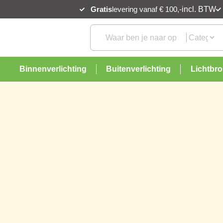
Gratis
levering vanaf € 100,-
incl. BTW
Binnenverlichting
Buitenverlichting
Lichtbr