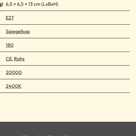
6,5 × 6,5 × 13 cm
E27
Spiegelkop
180
CE
,
Rohs
r
20000
2400K