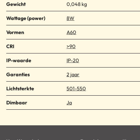
Gewicht
0,048 kg
Wattage (power)
8W
Vormen
A60
CRI
>90
IP-waarde
IP-20
Garanties
2 jaar
Lichtsterkte
501-550
Dimbaar
Ja