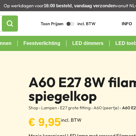
Op werkdagen voor
vanuit NL
16:00 besteld, vandaag verzonden
Toon Prijzen
incl. BTW
INFO
onnen
Feestverlichting
LED dimmers
LED toe
A60 E27 8W fila
spiegelkop
Shop
›
Lampen
›
E27 grote fitting
›
A60 (peertje)
›
A60 E2
€
9,95
incl. BTW
Mooie kopspiegel LED lamp met crossed Filament A60