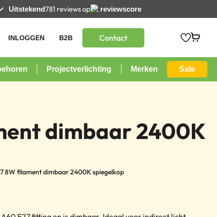
781 reviews op
Uitstekend
reviewscore
Contact
INLOGGEN
B2B
behoren
Projectverlichting
Merken
Sale
ment dimbaar 2400K
7 8W filament dimbaar 2400K spiegelkop
 E27 fitting en is dimbaar. Ideaal voor indirect licht.