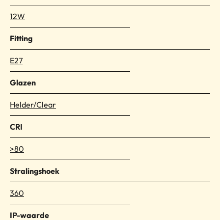
12W
Fitting
E27
Glazen
Helder/Clear
CRI
>80
Stralingshoek
360
IP-waarde