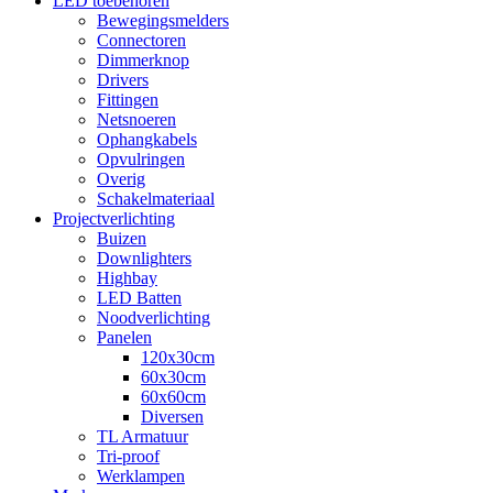
LED toebehoren
Bewegingsmelders
Connectoren
Dimmerknop
Drivers
Fittingen
Netsnoeren
Ophangkabels
Opvulringen
Overig
Schakelmateriaal
Projectverlichting
Buizen
Downlighters
Highbay
LED Batten
Noodverlichting
Panelen
120x30cm
60x30cm
60x60cm
Diversen
TL Armatuur
Tri-proof
Werklampen