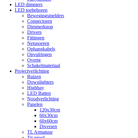
LED dimmers
LED toebehoren
Bewegingsmelders
Connectoren
Dimmerknop
Drivers
Fittingen
Netsnoeren
Ophangkabels
Opvulringen
Overig
Schakelmateriaal
Projectverlichting
Buizen
Downlighters
Highbay
LED Batten
Noodverlichting
Panelen
120x30cm
60x30cm
60x60cm
Diversen
TL Armatuur
Tri-proof