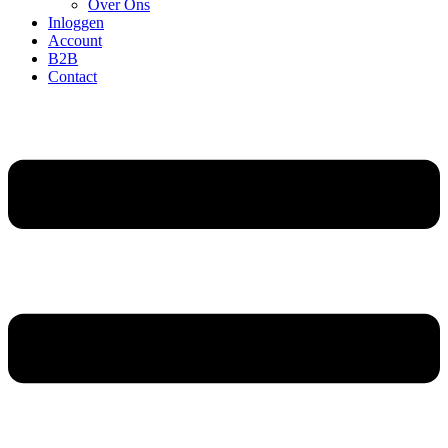
Over Ons
Inloggen
Account
B2B
Contact