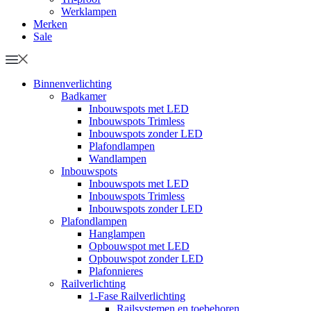
Werklampen
Merken
Sale
Binnenverlichting
Badkamer
Inbouwspots met LED
Inbouwspots Trimless
Inbouwspots zonder LED
Plafondlampen
Wandlampen
Inbouwspots
Inbouwspots met LED
Inbouwspots Trimless
Inbouwspots zonder LED
Plafondlampen
Hanglampen
Opbouwspot met LED
Opbouwspot zonder LED
Plafonnieres
Railverlichting
1-Fase Railverlichting
Railsystemen en toebehoren