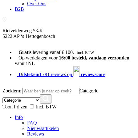
Over Ons
B2B
Rietveldenweg 53-K
5222 AP ‘s-Hertogenbosch
073-689 54 61
Gratis
levering vanaf € 100,-
incl. BTW
Op werkdagen voor
16:00 besteld, vandaag verzonden
vanuit NL
Uitstekend
781 reviews op
reviewscore
Zoekterm
Categorie
Toon Prijzen
incl. BTW
Info
FAQ
Nieuwsartikelen
Reviews