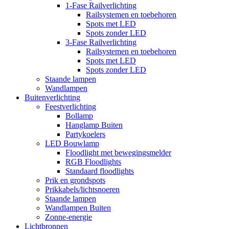
1-Fase Railverlichting
Railsystemen en toebehoren
Spots met LED
Spots zonder LED
3-Fase Railverlichting
Railsystemen en toebehoren
Spots met LED
Spots zonder LED
Staande lampen
Wandlampen
Buitenverlichting
Feestverlichting
Bollamp
Hanglamp Buiten
Partykoelers
LED Bouwlamp
Floodlight met bewegingsmelder
RGB Floodlights
Standaard floodlights
Prik en grondspots
Prikkabels/lichtsnoeren
Staande lampen
Wandlampen Buiten
Zonne-energie
Lichtbronnen