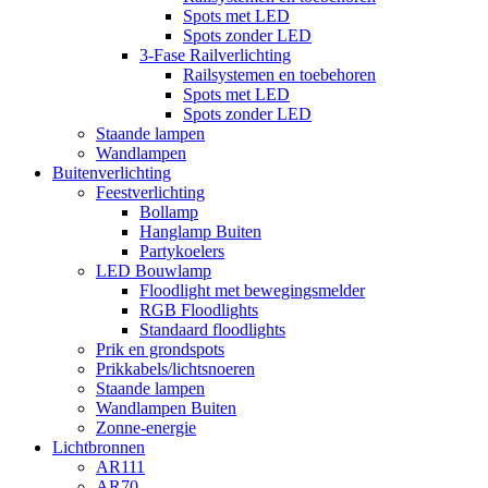
Spots met LED
Spots zonder LED
3-Fase Railverlichting
Railsystemen en toebehoren
Spots met LED
Spots zonder LED
Staande lampen
Wandlampen
Buitenverlichting
Feestverlichting
Bollamp
Hanglamp Buiten
Partykoelers
LED Bouwlamp
Floodlight met bewegingsmelder
RGB Floodlights
Standaard floodlights
Prik en grondspots
Prikkabels/lichtsnoeren
Staande lampen
Wandlampen Buiten
Zonne-energie
Lichtbronnen
AR111
AR70