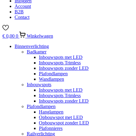
Inloggen
Account
B2B
Contact
€
0,00
0
Winkelwagen
Binnenverlichting
Badkamer
Inbouwspots met LED
Inbouwspots Trimless
Inbouwspots zonder LED
Plafondlampen
Wandlampen
Inbouwspots
Inbouwspots met LED
Inbouwspots Trimless
Inbouwspots zonder LED
Plafondlampen
Hanglampen
Opbouwspot met LED
Opbouwspot zonder LED
Plafonnieres
Railverlichting