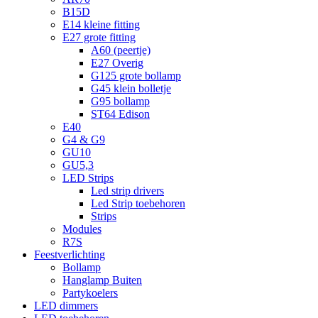
B15D
E14 kleine fitting
E27 grote fitting
A60 (peertje)
E27 Overig
G125 grote bollamp
G45 klein bolletje
G95 bollamp
ST64 Edison
E40
G4 & G9
GU10
GU5,3
LED Strips
Led strip drivers
Led Strip toebehoren
Strips
Modules
R7S
Feestverlichting
Bollamp
Hanglamp Buiten
Partykoelers
LED dimmers