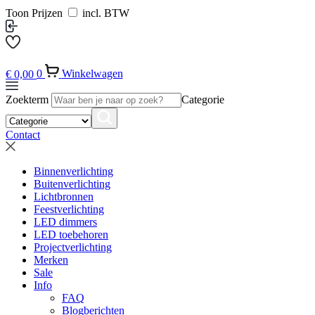
Toon Prijzen
incl. BTW
€
0,00
0
Winkelwagen
Zoekterm
Categorie
Contact
Binnenverlichting
Buitenverlichting
Lichtbronnen
Feestverlichting
LED dimmers
LED toebehoren
Projectverlichting
Merken
Sale
Info
FAQ
Blogberichten