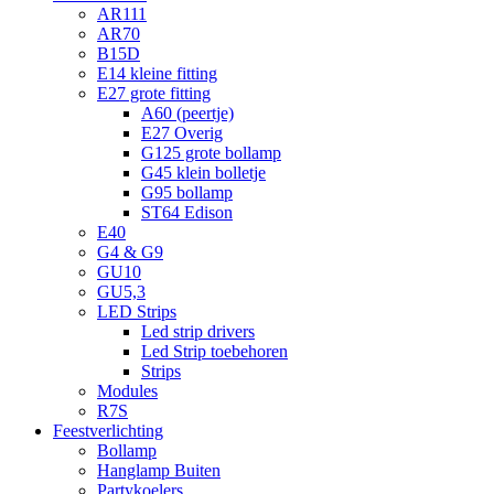
AR111
AR70
B15D
E14 kleine fitting
E27 grote fitting
A60 (peertje)
E27 Overig
G125 grote bollamp
G45 klein bolletje
G95 bollamp
ST64 Edison
E40
G4 & G9
GU10
GU5,3
LED Strips
Led strip drivers
Led Strip toebehoren
Strips
Modules
R7S
Feestverlichting
Bollamp
Hanglamp Buiten
Partykoelers