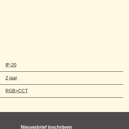
IP-20
2 jaar
RGB+CCT
Nieuwsbrief inschrijven