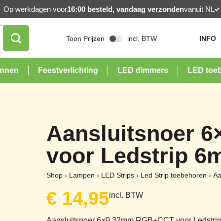
Op werkdagen voor
16:00 besteld, vandaag verzonden
vanuit NL
Toon Prijzen
incl. BTW
INFO
onnen
Feestverlichting
LED dimmers
LED toe
Aansluitsnoer
voor Ledstrip 6
Shop
›
Lampen
›
LED Strips
›
Led Strip toebehoren
›
Aa
€
14,95
incl. BTW
Aansluitsnoer 6×0,32mm RGB+CCT voor Ledstrip 