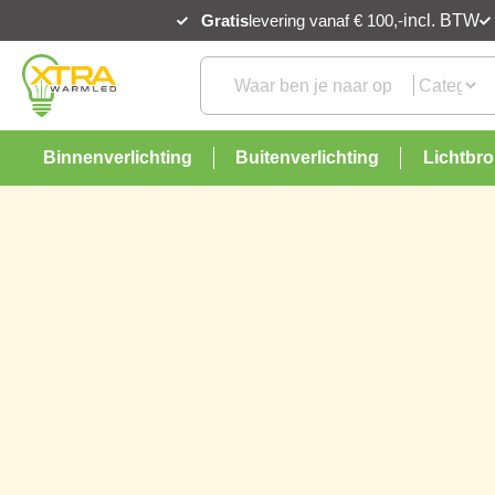
Gratis
levering vanaf € 100,-
incl. BTW
Binnenverlichting
Buitenverlichting
Lichtbr