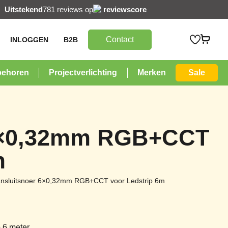
Uitstekend
781 reviews op
reviewscore
Contact
INLOGGEN
B2B
behoren
Projectverlichting
Merken
Sale
 6×0,32mm RGB+CCT
m
nsluitsnoer 6×0,32mm RGB+CCT voor Ledstrip 6m
6 meter.