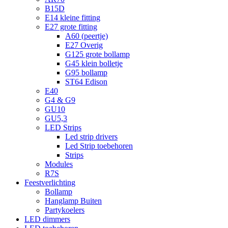
B15D
E14 kleine fitting
E27 grote fitting
A60 (peertje)
E27 Overig
G125 grote bollamp
G45 klein bolletje
G95 bollamp
ST64 Edison
E40
G4 & G9
GU10
GU5,3
LED Strips
Led strip drivers
Led Strip toebehoren
Strips
Modules
R7S
Feestverlichting
Bollamp
Hanglamp Buiten
Partykoelers
LED dimmers