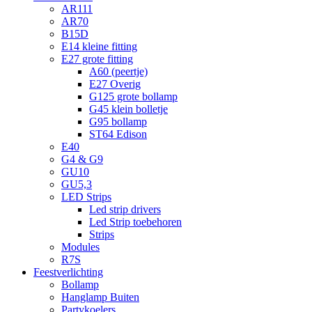
AR111
AR70
B15D
E14 kleine fitting
E27 grote fitting
A60 (peertje)
E27 Overig
G125 grote bollamp
G45 klein bolletje
G95 bollamp
ST64 Edison
E40
G4 & G9
GU10
GU5,3
LED Strips
Led strip drivers
Led Strip toebehoren
Strips
Modules
R7S
Feestverlichting
Bollamp
Hanglamp Buiten
Partykoelers