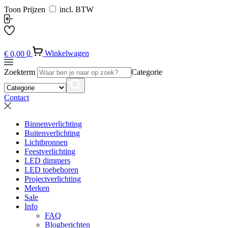
Toon Prijzen
incl. BTW
€
0,00
0
Winkelwagen
Zoekterm
Categorie
Contact
Binnenverlichting
Buitenverlichting
Lichtbronnen
Feestverlichting
LED dimmers
LED toebehoren
Projectverlichting
Merken
Sale
Info
FAQ
Blogberichten