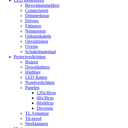
LED toebehoren
Bewegingsmelders
Connectoren
Dimmerknop
Drivers
Fittingen
Netsnoeren
Ophangkabels
Opvulringen
Overig
Schakelmateriaal
Projectverlichting
Buizen
Downlighters
Highbay
LED Batten
Noodverlichting
Panelen
120x30cm
60x30cm
60x60cm
Diversen
TL Armatuur
Tri-proof
Werklampen