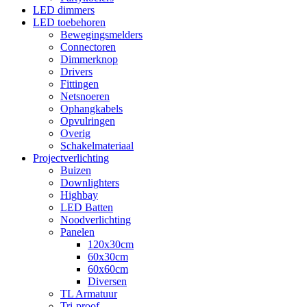
LED dimmers
LED toebehoren
Bewegingsmelders
Connectoren
Dimmerknop
Drivers
Fittingen
Netsnoeren
Ophangkabels
Opvulringen
Overig
Schakelmateriaal
Projectverlichting
Buizen
Downlighters
Highbay
LED Batten
Noodverlichting
Panelen
120x30cm
60x30cm
60x60cm
Diversen
TL Armatuur
Tri-proof