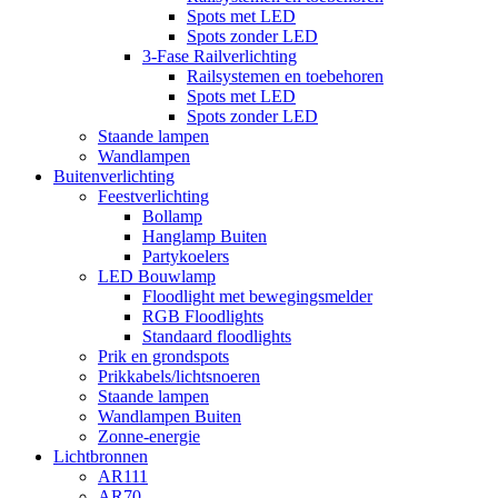
Spots met LED
Spots zonder LED
3-Fase Railverlichting
Railsystemen en toebehoren
Spots met LED
Spots zonder LED
Staande lampen
Wandlampen
Buitenverlichting
Feestverlichting
Bollamp
Hanglamp Buiten
Partykoelers
LED Bouwlamp
Floodlight met bewegingsmelder
RGB Floodlights
Standaard floodlights
Prik en grondspots
Prikkabels/lichtsnoeren
Staande lampen
Wandlampen Buiten
Zonne-energie
Lichtbronnen
AR111
AR70