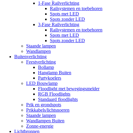
1-Fase Railverlichting
Railsystemen en toebehoren
Spots met LED
Spots zonder LED
3-Fase Railverlichting
Railsystemen en toebehoren
Spots met LED
Spots zonder LED
Staande lampen
Wandlampen
Buitenverlichting
Feestverlichting
Bollamp
Hanglamp Buiten
Partykoelers
LED Bouwlamp
Floodlight met bewegingsmelder
RGB Floodlights
Standaard floodlights
Prik en grondspots
Prikkabels/lichtsnoeren
Staande lampen
Wandlampen Buiten
Zonne-energie
Lichtbronnen