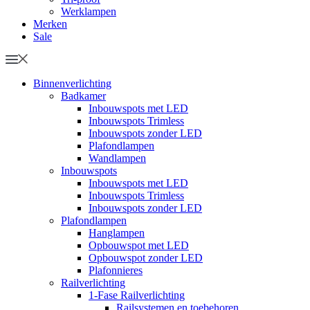
Werklampen
Merken
Sale
Binnenverlichting
Badkamer
Inbouwspots met LED
Inbouwspots Trimless
Inbouwspots zonder LED
Plafondlampen
Wandlampen
Inbouwspots
Inbouwspots met LED
Inbouwspots Trimless
Inbouwspots zonder LED
Plafondlampen
Hanglampen
Opbouwspot met LED
Opbouwspot zonder LED
Plafonnieres
Railverlichting
1-Fase Railverlichting
Railsystemen en toebehoren