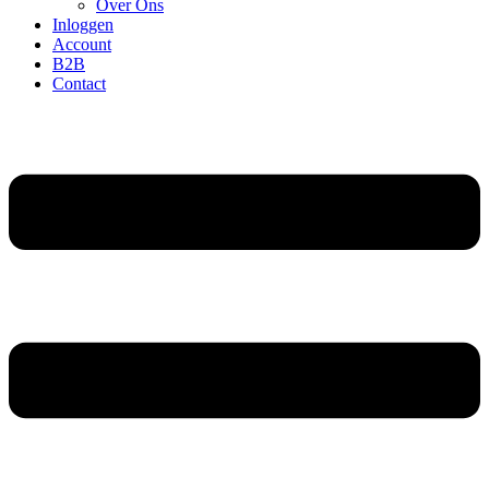
Over Ons
Inloggen
Account
B2B
Contact