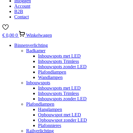
Inloggen
Account
B2B
Contact
€
0,00
0
Winkelwagen
Binnenverlichting
Badkamer
Inbouwspots met LED
Inbouwspots Trimless
Inbouwspots zonder LED
Plafondlampen
Wandlampen
Inbouwspots
Inbouwspots met LED
Inbouwspots Trimless
Inbouwspots zonder LED
Plafondlampen
Hanglampen
Opbouwspot met LED
Opbouwspot zonder LED
Plafonnieres
Railverlichting