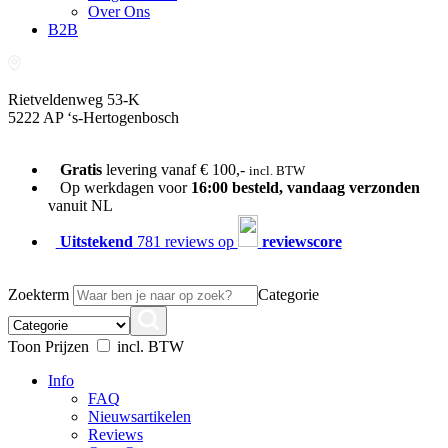
Over Ons
B2B
Rietveldenweg 53-K
5222 AP ‘s-Hertogenbosch
073-689 54 61
Gratis
levering vanaf € 100,-
incl. BTW
Op werkdagen voor
16:00 besteld, vandaag verzonden
vanuit NL
Uitstekend
781 reviews op
reviewscore
Zoekterm
Categorie
Toon Prijzen
incl. BTW
Info
FAQ
Nieuwsartikelen
Reviews