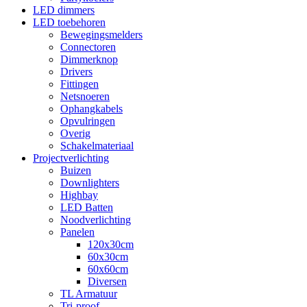
LED dimmers
LED toebehoren
Bewegingsmelders
Connectoren
Dimmerknop
Drivers
Fittingen
Netsnoeren
Ophangkabels
Opvulringen
Overig
Schakelmateriaal
Projectverlichting
Buizen
Downlighters
Highbay
LED Batten
Noodverlichting
Panelen
120x30cm
60x30cm
60x60cm
Diversen
TL Armatuur
Tri-proof