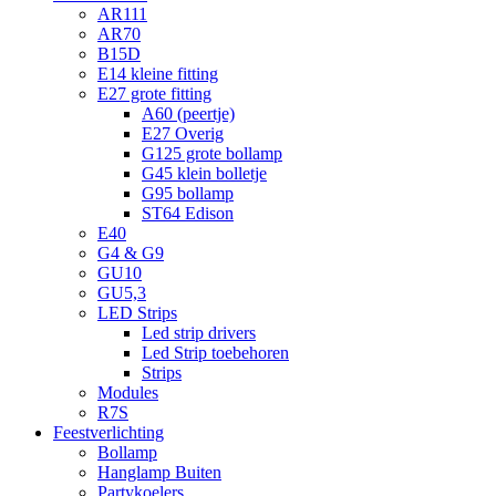
AR111
AR70
B15D
E14 kleine fitting
E27 grote fitting
A60 (peertje)
E27 Overig
G125 grote bollamp
G45 klein bolletje
G95 bollamp
ST64 Edison
E40
G4 & G9
GU10
GU5,3
LED Strips
Led strip drivers
Led Strip toebehoren
Strips
Modules
R7S
Feestverlichting
Bollamp
Hanglamp Buiten
Partykoelers