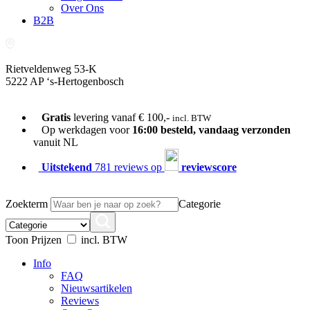
Over Ons
B2B
Rietveldenweg 53-K
5222 AP ‘s-Hertogenbosch
073-689 54 61
Gratis
levering vanaf € 100,-
incl. BTW
Op werkdagen voor
16:00 besteld, vandaag verzonden
vanuit NL
Uitstekend
781 reviews op
reviewscore
Zoekterm
Categorie
Toon Prijzen
incl. BTW
Info
FAQ
Nieuwsartikelen
Reviews