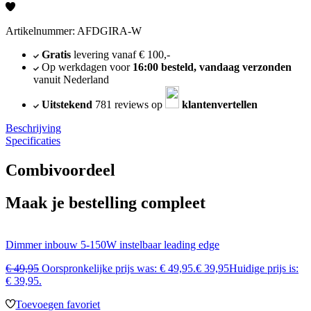
Artikelnummer: AFDGIRA-W
Gratis
levering vanaf € 100,-
Op werkdagen voor
16:00 besteld, vandaag verzonden
vanuit Nederland
Uitstekend
781 reviews op
klantenvertellen
Beschrijving
Specificaties
Combivoordeel
Maak je bestelling compleet
Dimmer inbouw 5-150W instelbaar leading edge
€
49,95
Oorspronkelijke prijs was: € 49,95.
€
39,95
Huidige prijs is:
€ 39,95.
Toevoegen favoriet