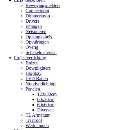
LED toebehoren
Bewegingsmelders
Connectoren
Dimmerknop
Drivers
Fittingen
Netsnoeren
Ophangkabels
Opvulringen
Overig
Schakelmateriaal
Projectverlichting
Buizen
Downlighters
Highbay
LED Batten
Noodverlichting
Panelen
120x30cm
60x30cm
60x60cm
Diversen
TL Armatuur
Tri-proof
Werklampen