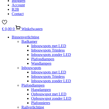
Inloggen
Account
B2B
Contact
€
0,00
0
Winkelwagen
Binnenverlichting
Badkamer
Inbouwspots met LED
Inbouwspots Trimless
Inbouwspots zonder LED
Plafondlampen
Wandlampen
Inbouwspots
Inbouwspots met LED
Inbouwspots Trimless
Inbouwspots zonder LED
Plafondlampen
Hanglampen
Opbouwspot met LED
Opbouwspot zonder LED
Plafonnieres
Railverlichting