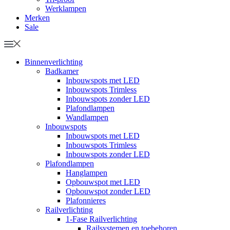
Werklampen
Merken
Sale
Binnenverlichting
Badkamer
Inbouwspots met LED
Inbouwspots Trimless
Inbouwspots zonder LED
Plafondlampen
Wandlampen
Inbouwspots
Inbouwspots met LED
Inbouwspots Trimless
Inbouwspots zonder LED
Plafondlampen
Hanglampen
Opbouwspot met LED
Opbouwspot zonder LED
Plafonnieres
Railverlichting
1-Fase Railverlichting
Railsystemen en toebehoren