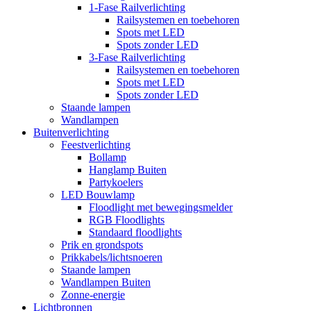
1-Fase Railverlichting
Railsystemen en toebehoren
Spots met LED
Spots zonder LED
3-Fase Railverlichting
Railsystemen en toebehoren
Spots met LED
Spots zonder LED
Staande lampen
Wandlampen
Buitenverlichting
Feestverlichting
Bollamp
Hanglamp Buiten
Partykoelers
LED Bouwlamp
Floodlight met bewegingsmelder
RGB Floodlights
Standaard floodlights
Prik en grondspots
Prikkabels/lichtsnoeren
Staande lampen
Wandlampen Buiten
Zonne-energie
Lichtbronnen