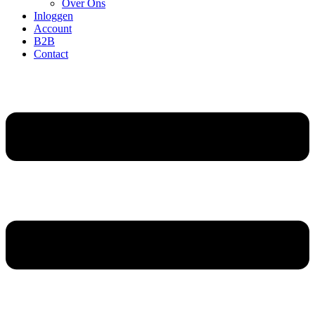
Over Ons
Inloggen
Account
B2B
Contact