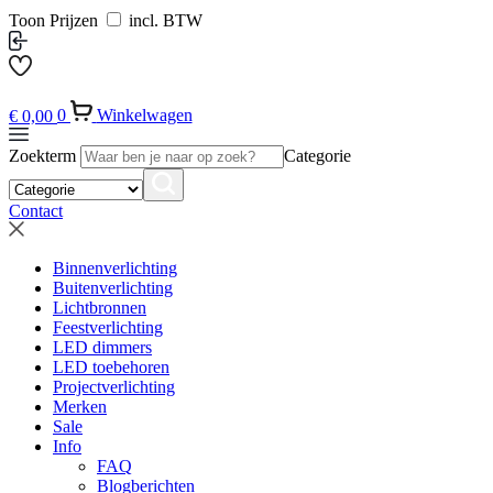
Toon Prijzen
incl. BTW
€
0,00
0
Winkelwagen
Zoekterm
Categorie
Contact
Binnenverlichting
Buitenverlichting
Lichtbronnen
Feestverlichting
LED dimmers
LED toebehoren
Projectverlichting
Merken
Sale
Info
FAQ
Blogberichten