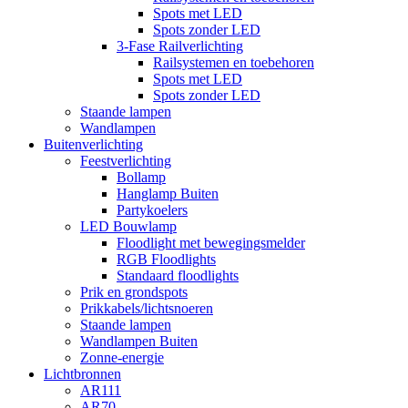
Spots met LED
Spots zonder LED
3-Fase Railverlichting
Railsystemen en toebehoren
Spots met LED
Spots zonder LED
Staande lampen
Wandlampen
Buitenverlichting
Feestverlichting
Bollamp
Hanglamp Buiten
Partykoelers
LED Bouwlamp
Floodlight met bewegingsmelder
RGB Floodlights
Standaard floodlights
Prik en grondspots
Prikkabels/lichtsnoeren
Staande lampen
Wandlampen Buiten
Zonne-energie
Lichtbronnen
AR111
AR70