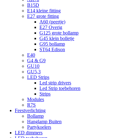
B15D
E14 kleine fitting
E27 grote fitting
A60 (peertje)
E27 Overig
G125 grote bollamp
G45 klein bolletje
G95 bollamp
ST64 Edison
E40
G4 & G9
GU10
GU5,3
LED Strips
Led strip drivers
Led Strip toebehoren
Strips
Modules
R7S
Feestverlichting
Bollamp
Hanglamp Buiten
Partykoelers
LED dimmers