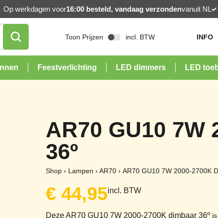
Op werkdagen voor
16:00 besteld, vandaag verzonden
vanuit NL
Toon Prijzen
incl. BTW
INFO
onnen
Feestverlichting
LED dimmers
LED toe
AR70 GU10 7W 2
36º
Shop
›
Lampen
›
AR70
›
AR70 GU10 7W 2000-2700K D
€
44,95
incl. BTW
Deze AR70 GU10 7W 2000-2700K dimbaar 36º
is