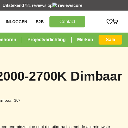
Uitstekend
781 reviews op
reviewscore
Contact
INLOGGEN
B2B
behoren
Projectverlichting
Merken
Sale
000-2700K Dimbaar
imbaar 36º
 een energiezuinige spot die uitgerust is met de allernieuwste