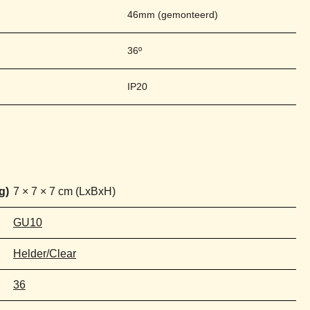
46mm (gemonteerd)
36º
IP20
7 × 7 × 7 cm
GU10
Helder/Clear
36