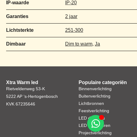
IP-waarde
IP-20
Garanties
2 jaar
Lichtsterkte
251-300
Dimbaar
Dim to warm
,
Ja
Xtra Warm led
Populaire categoriën
Rietveldenweg 53-K
Binnenverlichting
Buitenverlichting
5222 AP ‘s-Hertogenbosch
Lichtbronnen
KVK 67235646
Feestverlichting
LED dimmers
LED toebehoren
Projectverlichting