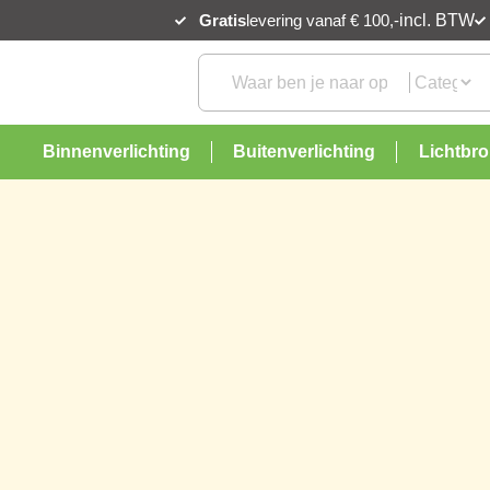
Gratis
levering vanaf € 100,-
incl. BTW
Binnenverlichting
Buitenverlichting
Lichtbr