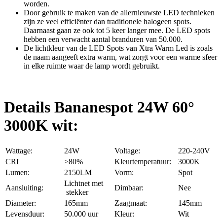
worden.
Door gebruik te maken van de allernieuwste LED technieken
zijn ze veel efficiënter dan traditionele halogeen spots.
Daarnaast gaan ze ook tot 5 keer langer mee. De LED spots
hebben een verwacht aantal branduren van 50.000.
De lichtkleur van de LED Spots van Xtra Warm Led is zoals
de naam aangeeft extra warm, wat zorgt voor een warme sfeer
in elke ruimte waar de lamp wordt gebruikt.
Details Bananespot 24W 60°
3000K wit:
Wattage:
24W
Voltage:
220-240V
CRI
>80%
Kleurtemperatuur:
3000K
Lumen:
2150LM
Vorm:
Spot
Lichtnet met
Aansluiting:
Dimbaar:
Nee
stekker
Diameter:
165mm
Zaagmaat:
145mm
Levensduur:
50.000 uur
Kleur:
Wit