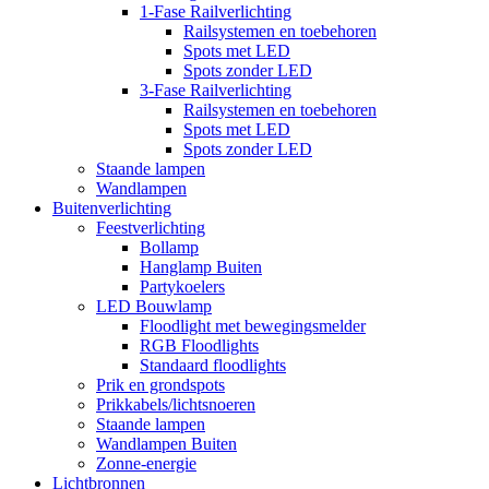
1-Fase Railverlichting
Railsystemen en toebehoren
Spots met LED
Spots zonder LED
3-Fase Railverlichting
Railsystemen en toebehoren
Spots met LED
Spots zonder LED
Staande lampen
Wandlampen
Buitenverlichting
Feestverlichting
Bollamp
Hanglamp Buiten
Partykoelers
LED Bouwlamp
Floodlight met bewegingsmelder
RGB Floodlights
Standaard floodlights
Prik en grondspots
Prikkabels/lichtsnoeren
Staande lampen
Wandlampen Buiten
Zonne-energie
Lichtbronnen