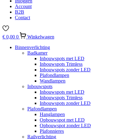
Inloggen
Account
B2B
Contact
€
0,00
0
Winkelwagen
Binnenverlichting
Badkamer
Inbouwspots met LED
Inbouwspots Trimless
Inbouwspots zonder LED
Plafondlampen
Wandlampen
Inbouwspots
Inbouwspots met LED
Inbouwspots Trimless
Inbouwspots zonder LED
Plafondlampen
Hanglampen
Opbouwspot met LED
Opbouwspot zonder LED
Plafonnieres
Railverlichting