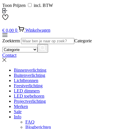
Toon Prijzen
incl. BTW
€
0,00
0
Winkelwagen
Zoekterm
Categorie
Contact
Binnenverlichting
Buitenverlichting
Lichtbronnen
Feestverlichting
LED dimmers
LED toebehoren
Projectverlichting
Merken
Sale
Info
FAQ
Blogberichten