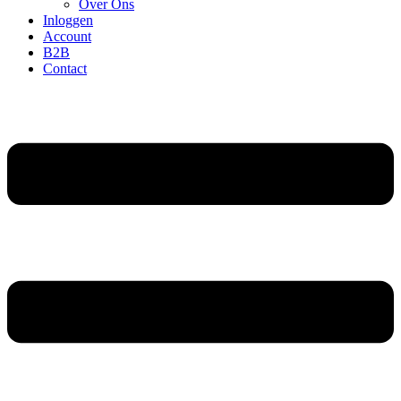
Over Ons
Inloggen
Account
B2B
Contact