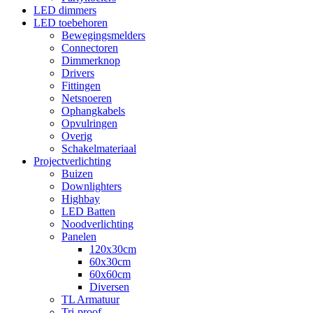
LED dimmers
LED toebehoren
Bewegingsmelders
Connectoren
Dimmerknop
Drivers
Fittingen
Netsnoeren
Ophangkabels
Opvulringen
Overig
Schakelmateriaal
Projectverlichting
Buizen
Downlighters
Highbay
LED Batten
Noodverlichting
Panelen
120x30cm
60x30cm
60x60cm
Diversen
TL Armatuur
Tri-proof