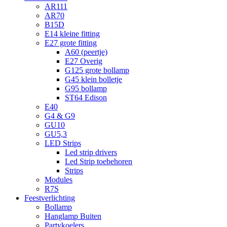
AR111
AR70
B15D
E14 kleine fitting
E27 grote fitting
A60 (peertje)
E27 Overig
G125 grote bollamp
G45 klein bolletje
G95 bollamp
ST64 Edison
E40
G4 & G9
GU10
GU5,3
LED Strips
Led strip drivers
Led Strip toebehoren
Strips
Modules
R7S
Feestverlichting
Bollamp
Hanglamp Buiten
Partykoelers