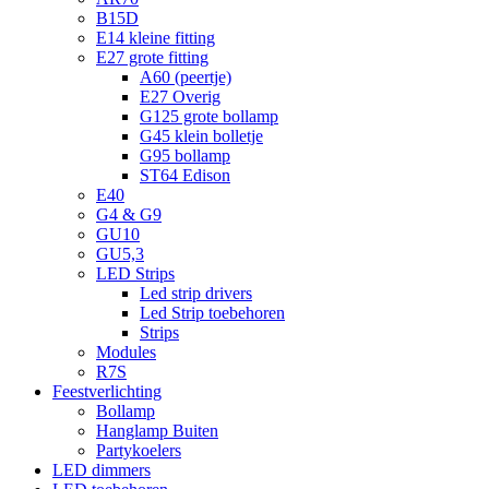
B15D
E14 kleine fitting
E27 grote fitting
A60 (peertje)
E27 Overig
G125 grote bollamp
G45 klein bolletje
G95 bollamp
ST64 Edison
E40
G4 & G9
GU10
GU5,3
LED Strips
Led strip drivers
Led Strip toebehoren
Strips
Modules
R7S
Feestverlichting
Bollamp
Hanglamp Buiten
Partykoelers
LED dimmers