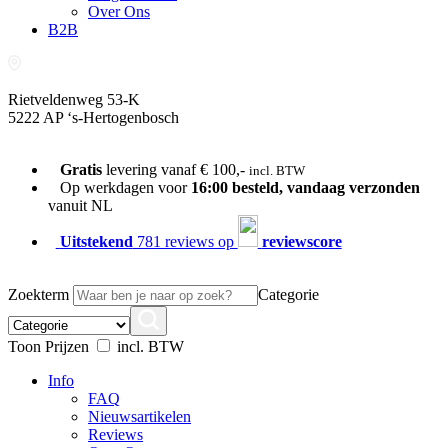
Over Ons
B2B
Rietveldenweg 53-K
5222 AP ‘s-Hertogenbosch
073-689 54 61
Gratis
levering vanaf € 100,-
incl. BTW
Op werkdagen voor
16:00 besteld, vandaag verzonden
vanuit NL
Uitstekend
781 reviews op
reviewscore
Zoekterm
Categorie
Toon Prijzen
incl. BTW
Info
FAQ
Nieuwsartikelen
Reviews