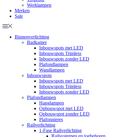
Werklampen
Merken
Sale
Binnenverlichting
Badkamer
Inbouwspots met LED
Inbouwspots Trimless
Inbouwspots zonder LED
Plafondlampen
Wandlampen
Inbouwspots
Inbouwspots met LED
Inbouwspots Trimless
Inbouwspots zonder LED
Plafondlampen
Hanglampen
Opbouwspot met LED
Opbouwspot zonder LED
Plafonnieres
Railverlichting
1-Fase Railverlichting
Railsystemen en toebehoren