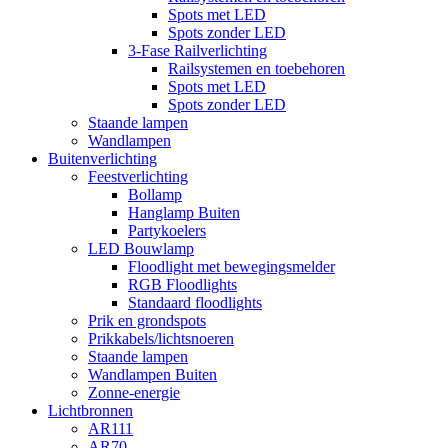
Spots met LED
Spots zonder LED
3-Fase Railverlichting
Railsystemen en toebehoren
Spots met LED
Spots zonder LED
Staande lampen
Wandlampen
Buitenverlichting
Feestverlichting
Bollamp
Hanglamp Buiten
Partykoelers
LED Bouwlamp
Floodlight met bewegingsmelder
RGB Floodlights
Standaard floodlights
Prik en grondspots
Prikkabels/lichtsnoeren
Staande lampen
Wandlampen Buiten
Zonne-energie
Lichtbronnen
AR111
AR70