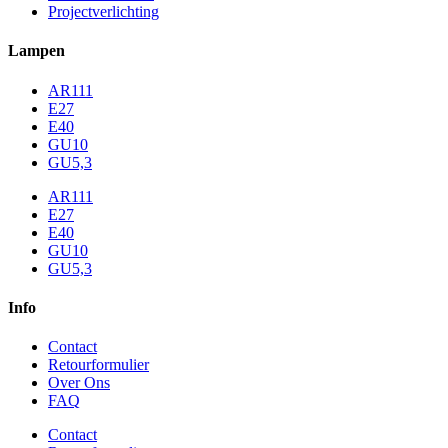
Projectverlichting
Lampen
AR111
E27
E40
GU10
GU5,3
AR111
E27
E40
GU10
GU5,3
Info
Contact
Retourformulier
Over Ons
FAQ
Contact