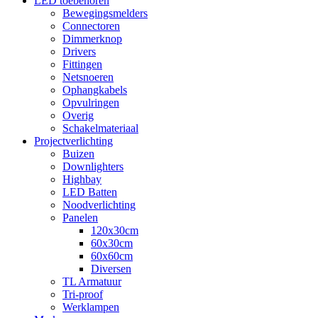
LED toebehoren
Bewegingsmelders
Connectoren
Dimmerknop
Drivers
Fittingen
Netsnoeren
Ophangkabels
Opvulringen
Overig
Schakelmateriaal
Projectverlichting
Buizen
Downlighters
Highbay
LED Batten
Noodverlichting
Panelen
120x30cm
60x30cm
60x60cm
Diversen
TL Armatuur
Tri-proof
Werklampen