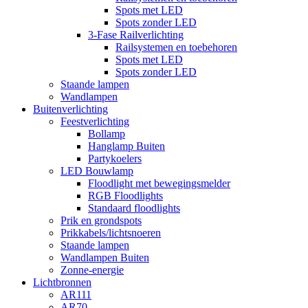
Spots met LED
Spots zonder LED
3-Fase Railverlichting
Railsystemen en toebehoren
Spots met LED
Spots zonder LED
Staande lampen
Wandlampen
Buitenverlichting
Feestverlichting
Bollamp
Hanglamp Buiten
Partykoelers
LED Bouwlamp
Floodlight met bewegingsmelder
RGB Floodlights
Standaard floodlights
Prik en grondspots
Prikkabels/lichtsnoeren
Staande lampen
Wandlampen Buiten
Zonne-energie
Lichtbronnen
AR111
AR70