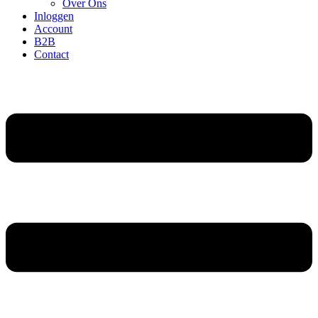
Over Ons
Inloggen
Account
B2B
Contact