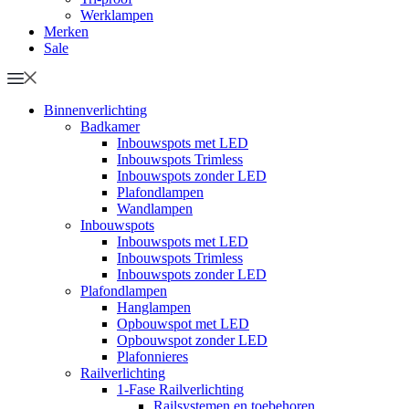
Werklampen
Merken
Sale
Binnenverlichting
Badkamer
Inbouwspots met LED
Inbouwspots Trimless
Inbouwspots zonder LED
Plafondlampen
Wandlampen
Inbouwspots
Inbouwspots met LED
Inbouwspots Trimless
Inbouwspots zonder LED
Plafondlampen
Hanglampen
Opbouwspot met LED
Opbouwspot zonder LED
Plafonnieres
Railverlichting
1-Fase Railverlichting
Railsystemen en toebehoren