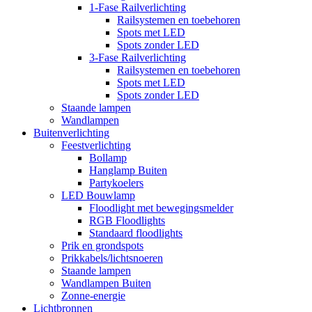
1-Fase Railverlichting
Railsystemen en toebehoren
Spots met LED
Spots zonder LED
3-Fase Railverlichting
Railsystemen en toebehoren
Spots met LED
Spots zonder LED
Staande lampen
Wandlampen
Buitenverlichting
Feestverlichting
Bollamp
Hanglamp Buiten
Partykoelers
LED Bouwlamp
Floodlight met bewegingsmelder
RGB Floodlights
Standaard floodlights
Prik en grondspots
Prikkabels/lichtsnoeren
Staande lampen
Wandlampen Buiten
Zonne-energie
Lichtbronnen