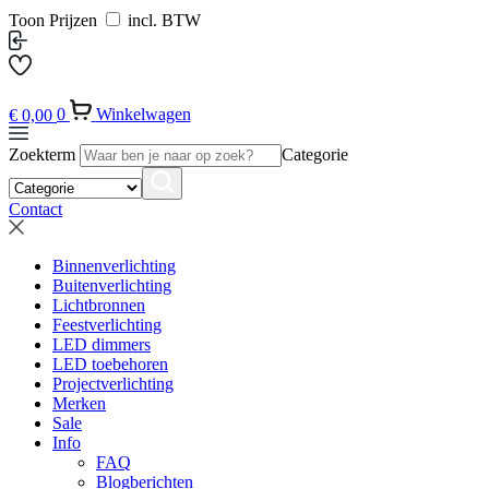
Toon Prijzen
incl. BTW
€
0,00
0
Winkelwagen
Zoekterm
Categorie
Contact
Binnenverlichting
Buitenverlichting
Lichtbronnen
Feestverlichting
LED dimmers
LED toebehoren
Projectverlichting
Merken
Sale
Info
FAQ
Blogberichten