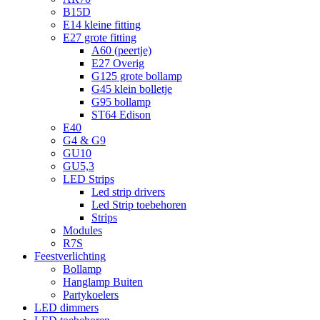
B15D
E14 kleine fitting
E27 grote fitting
A60 (peertje)
E27 Overig
G125 grote bollamp
G45 klein bolletje
G95 bollamp
ST64 Edison
E40
G4 & G9
GU10
GU5,3
LED Strips
Led strip drivers
Led Strip toebehoren
Strips
Modules
R7S
Feestverlichting
Bollamp
Hanglamp Buiten
Partykoelers
LED dimmers