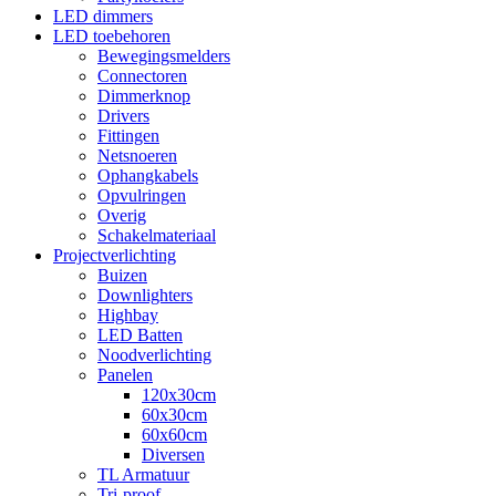
LED dimmers
LED toebehoren
Bewegingsmelders
Connectoren
Dimmerknop
Drivers
Fittingen
Netsnoeren
Ophangkabels
Opvulringen
Overig
Schakelmateriaal
Projectverlichting
Buizen
Downlighters
Highbay
LED Batten
Noodverlichting
Panelen
120x30cm
60x30cm
60x60cm
Diversen
TL Armatuur
Tri-proof