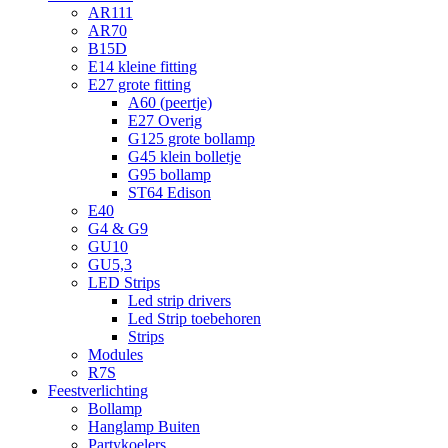
AR111
AR70
B15D
E14 kleine fitting
E27 grote fitting
A60 (peertje)
E27 Overig
G125 grote bollamp
G45 klein bolletje
G95 bollamp
ST64 Edison
E40
G4 & G9
GU10
GU5,3
LED Strips
Led strip drivers
Led Strip toebehoren
Strips
Modules
R7S
Feestverlichting
Bollamp
Hanglamp Buiten
Partykoelers