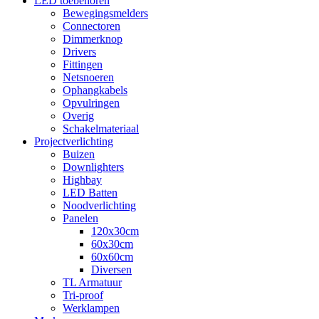
LED toebehoren
Bewegingsmelders
Connectoren
Dimmerknop
Drivers
Fittingen
Netsnoeren
Ophangkabels
Opvulringen
Overig
Schakelmateriaal
Projectverlichting
Buizen
Downlighters
Highbay
LED Batten
Noodverlichting
Panelen
120x30cm
60x30cm
60x60cm
Diversen
TL Armatuur
Tri-proof
Werklampen