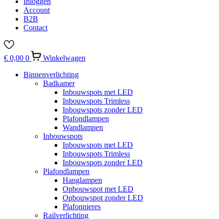
Inloggen
Account
B2B
Contact
€
0,00
0
Winkelwagen
Binnenverlichting
Badkamer
Inbouwspots met LED
Inbouwspots Trimless
Inbouwspots zonder LED
Plafondlampen
Wandlampen
Inbouwspots
Inbouwspots met LED
Inbouwspots Trimless
Inbouwspots zonder LED
Plafondlampen
Hanglampen
Opbouwspot met LED
Opbouwspot zonder LED
Plafonnieres
Railverlichting