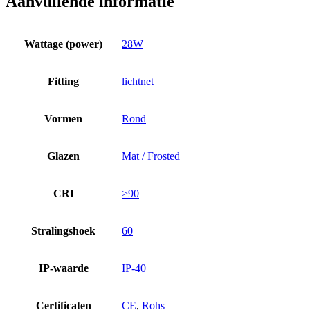
Aanvullende informatie
Wattage (power)
28W
Fitting
lichtnet
Vormen
Rond
Glazen
Mat / Frosted
CRI
>90
Stralingshoek
60
IP-waarde
IP-40
Certificaten
CE
,
Rohs