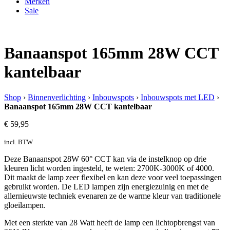
Merken
Sale
Banaanspot 165mm 28W CCT
kantelbaar
Shop
›
Binnenverlichting
›
Inbouwspots
›
Inbouwspots met LED
›
Banaanspot 165mm 28W CCT kantelbaar
€
59,95
incl. BTW
Deze Banaanspot 28W 60° CCT kan via de instelknop op drie
kleuren licht worden ingesteld, te weten: 2700K-3000K of 4000.
Dit maakt de lamp zeer flexibel en kan deze voor veel toepassingen
gebruikt worden. De LED lampen zijn energiezuinig en met de
allernieuwste techniek evenaren ze de warme kleur van traditionele
gloeilampen.
Met een sterkte van 28 Watt heeft de lamp een lichtopbrengst van