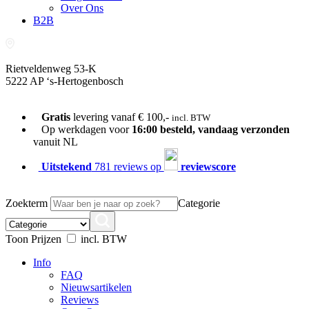
Over Ons
B2B
Rietveldenweg 53-K
5222 AP ‘s-Hertogenbosch
073-689 54 61
Gratis
levering vanaf € 100,-
incl. BTW
Op werkdagen voor
16:00 besteld, vandaag verzonden
vanuit NL
Uitstekend
781 reviews op
reviewscore
Zoekterm
Categorie
Toon Prijzen
incl. BTW
Info
FAQ
Nieuwsartikelen
Reviews