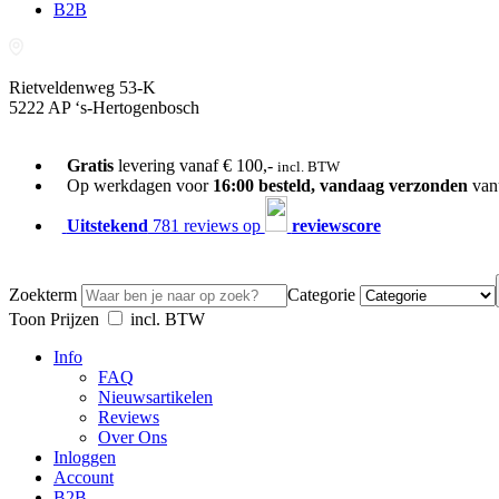
B2B
Rietveldenweg 53-K
5222 AP ‘s-Hertogenbosch
073-689 54 61
Gratis
levering vanaf € 100,-
incl. BTW
Op werkdagen voor
16:00 besteld, vandaag verzonden
van
Uitstekend
781 reviews op
reviewscore
Zoekterm
Categorie
Toon Prijzen
incl. BTW
Info
FAQ
Nieuwsartikelen
Reviews
Over Ons
Inloggen
Account
B2B