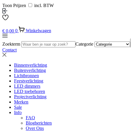
Toon Prijzen
incl. BTW
€
0,00
0
Winkelwagen
Zoekterm
Categorie
Contact
Binnenverlichting
Buitenverlichting
Lichtbronnen
Feestverlichting
LED dimmers
LED toebehoren
Projectverlichting
Merken
Sale
Info
FAQ
Blogberichten
Over Ons