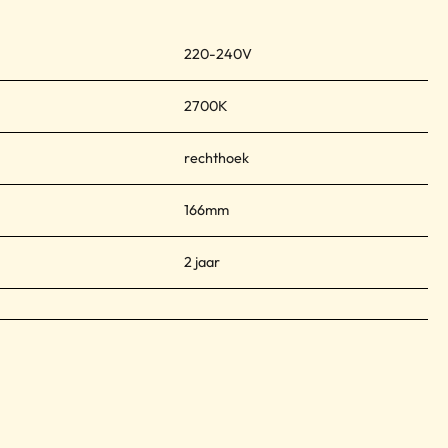
220-240V
2700K
rechthoek
166mm
2 jaar