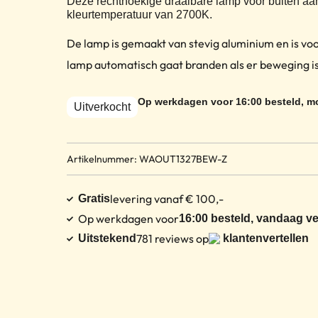
Deze rechthoekige draaibare lamp voor buiten aan
kleurtemperatuur van 2700K.
De lamp is gemaakt van stevig aluminium en is vo
lamp automatisch gaat branden als er beweging is
Op werkdagen voor 16:00 besteld, mo
Uitverkocht
Artikelnummer: WAOUT1327BEW-Z
levering vanaf € 100,-
Gratis
Op werkdagen voor
16:00 besteld, vandaag v
781 reviews op
Uitstekend
klantenvertellen