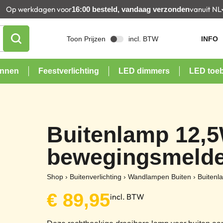
Op werkdagen voor
vanuit NL
16:00 besteld, vandaag verzonden
Toon Prijzen
incl. BTW
INFO
onnen
Feestverlichting
LED dimmers
LED toe
Buitenlamp 12,5
bewegingsmelde
Shop
›
Buitenverlichting
›
Wandlampen Buiten
›
Buitenl
€
89,95
incl. BTW