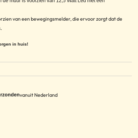
 de muur is voorzien van 12,5 Watt Led met een
orzien van een bewegingsmelder, die ervoor zorgt dat de
.
rgen in huis!
vanuit Nederland
erzonden