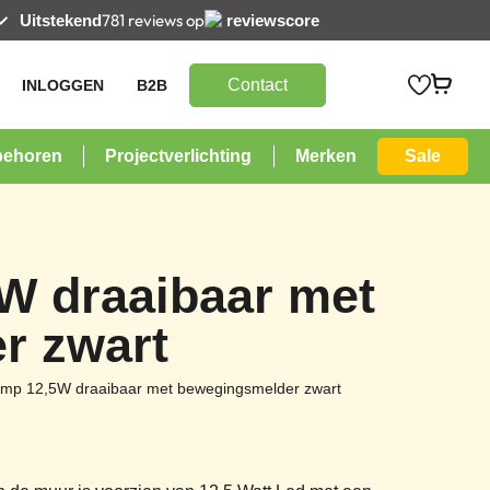
781 reviews op
Uitstekend
reviewscore
Contact
INLOGGEN
B2B
behoren
Projectverlichting
Merken
Sale
W draaibaar met
r zwart
amp 12,5W draaibaar met bewegingsmelder zwart