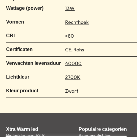
13W
Wattage (power)
Rechthoek
Vormen
>80
CRI
CE
,
Rohs
Certificaten
40000
Verwachten levensduur
2700K
Lichtkleur
Zwart
Kleur product
Xtra Warm led
Populaire categoriën
Rietveldenweg 53-K
Binnenverlichting