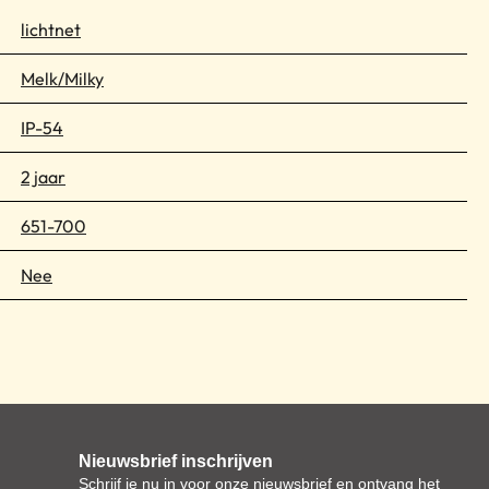
lichtnet
Melk/Milky
IP-54
2 jaar
651-700
Nee
Nieuwsbrief inschrijven
Schrijf je nu in voor onze nieuwsbrief en ontvang het