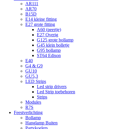
AR111
AR70
B15D
E14 kleine fitting
E27 grote fitting
A60 (peertje)
E27 Overig
G125 grote bollamp
G45 klein bolletje
G95 bollamp
ST64 Edison
E40
G4 & G9
GU10
GU5,3
LED Strips
Led strip drivers
Led Strip toebehoren
Strips
Modules
R7S
Feestverlichting
Bollamp
Hanglamp Buiten
Partykoelers