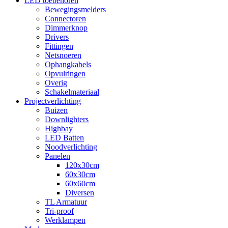
LED toebehoren
Bewegingsmelders
Connectoren
Dimmerknop
Drivers
Fittingen
Netsnoeren
Ophangkabels
Opvulringen
Overig
Schakelmateriaal
Projectverlichting
Buizen
Downlighters
Highbay
LED Batten
Noodverlichting
Panelen
120x30cm
60x30cm
60x60cm
Diversen
TL Armatuur
Tri-proof
Werklampen