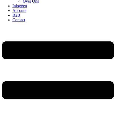
Over Ons
Inloggen
Account
B2B
Contact