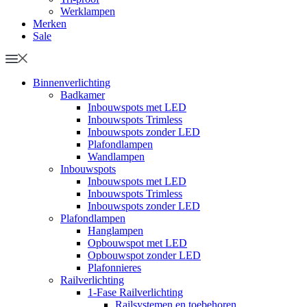
Werklampen
Merken
Sale
Binnenverlichting
Badkamer
Inbouwspots met LED
Inbouwspots Trimless
Inbouwspots zonder LED
Plafondlampen
Wandlampen
Inbouwspots
Inbouwspots met LED
Inbouwspots Trimless
Inbouwspots zonder LED
Plafondlampen
Hanglampen
Opbouwspot met LED
Opbouwspot zonder LED
Plafonnieres
Railverlichting
1-Fase Railverlichting
Railsystemen en toebehoren