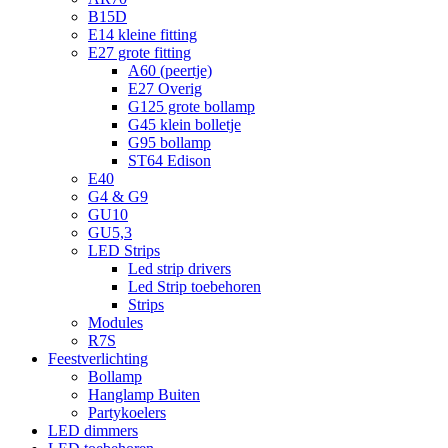
B15D
E14 kleine fitting
E27 grote fitting
A60 (peertje)
E27 Overig
G125 grote bollamp
G45 klein bolletje
G95 bollamp
ST64 Edison
E40
G4 & G9
GU10
GU5,3
LED Strips
Led strip drivers
Led Strip toebehoren
Strips
Modules
R7S
Feestverlichting
Bollamp
Hanglamp Buiten
Partykoelers
LED dimmers