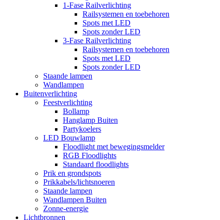
1-Fase Railverlichting
Railsystemen en toebehoren
Spots met LED
Spots zonder LED
3-Fase Railverlichting
Railsystemen en toebehoren
Spots met LED
Spots zonder LED
Staande lampen
Wandlampen
Buitenverlichting
Feestverlichting
Bollamp
Hanglamp Buiten
Partykoelers
LED Bouwlamp
Floodlight met bewegingsmelder
RGB Floodlights
Standaard floodlights
Prik en grondspots
Prikkabels/lichtsnoeren
Staande lampen
Wandlampen Buiten
Zonne-energie
Lichtbronnen