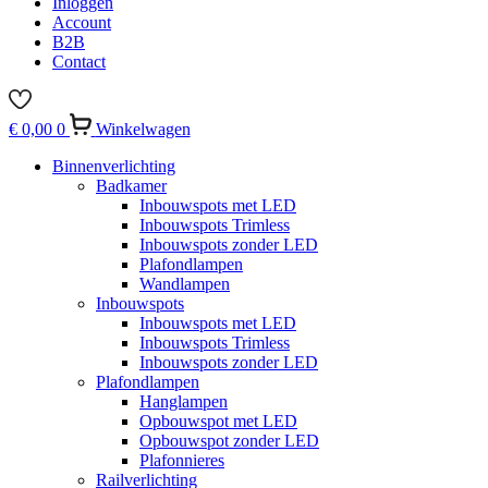
Inloggen
Account
B2B
Contact
€
0,00
0
Winkelwagen
Binnenverlichting
Badkamer
Inbouwspots met LED
Inbouwspots Trimless
Inbouwspots zonder LED
Plafondlampen
Wandlampen
Inbouwspots
Inbouwspots met LED
Inbouwspots Trimless
Inbouwspots zonder LED
Plafondlampen
Hanglampen
Opbouwspot met LED
Opbouwspot zonder LED
Plafonnieres
Railverlichting