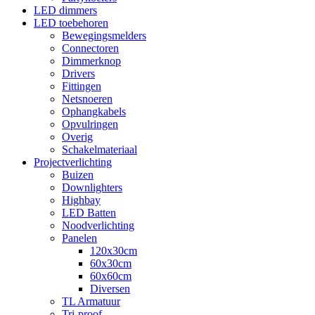
LED dimmers
LED toebehoren
Bewegingsmelders
Connectoren
Dimmerknop
Drivers
Fittingen
Netsnoeren
Ophangkabels
Opvulringen
Overig
Schakelmateriaal
Projectverlichting
Buizen
Downlighters
Highbay
LED Batten
Noodverlichting
Panelen
120x30cm
60x30cm
60x60cm
Diversen
TL Armatuur
Tri-proof