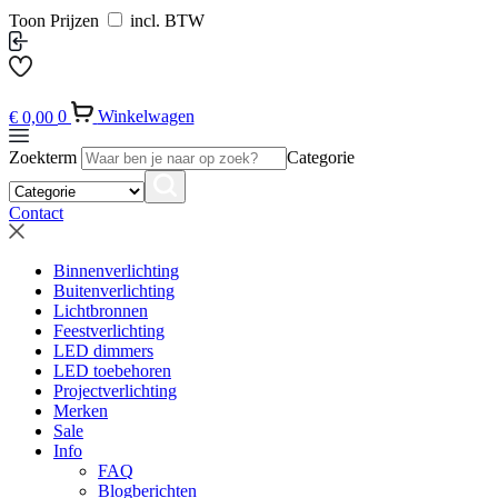
Toon Prijzen
incl. BTW
€
0,00
0
Winkelwagen
Zoekterm
Categorie
Contact
Binnenverlichting
Buitenverlichting
Lichtbronnen
Feestverlichting
LED dimmers
LED toebehoren
Projectverlichting
Merken
Sale
Info
FAQ
Blogberichten