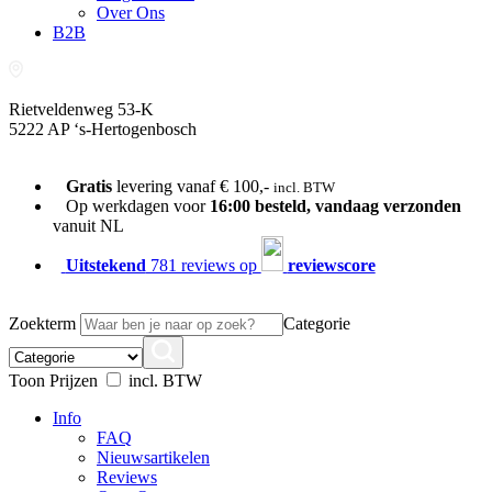
Over Ons
B2B
Rietveldenweg 53-K
5222 AP ‘s-Hertogenbosch
073-689 54 61
Gratis
levering vanaf € 100,-
incl. BTW
Op werkdagen voor
16:00 besteld, vandaag verzonden
vanuit NL
Uitstekend
781 reviews op
reviewscore
Zoekterm
Categorie
Toon Prijzen
incl. BTW
Info
FAQ
Nieuwsartikelen
Reviews