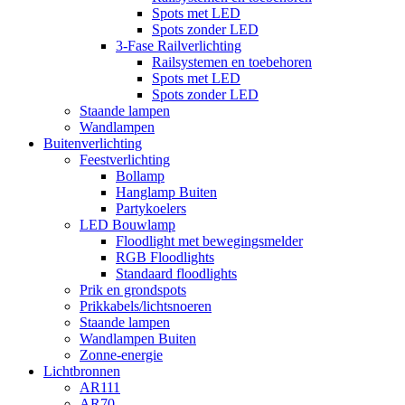
Spots met LED
Spots zonder LED
3-Fase Railverlichting
Railsystemen en toebehoren
Spots met LED
Spots zonder LED
Staande lampen
Wandlampen
Buitenverlichting
Feestverlichting
Bollamp
Hanglamp Buiten
Partykoelers
LED Bouwlamp
Floodlight met bewegingsmelder
RGB Floodlights
Standaard floodlights
Prik en grondspots
Prikkabels/lichtsnoeren
Staande lampen
Wandlampen Buiten
Zonne-energie
Lichtbronnen
AR111
AR70