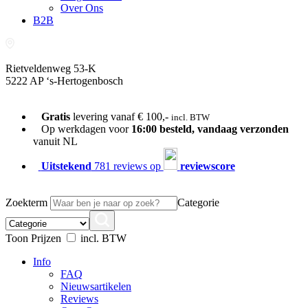
Over Ons
B2B
Rietveldenweg 53-K
5222 AP ‘s-Hertogenbosch
073-689 54 61
Gratis
levering vanaf € 100,-
incl. BTW
Op werkdagen voor
16:00 besteld, vandaag verzonden
vanuit NL
Uitstekend
781 reviews op
reviewscore
Zoekterm
Categorie
Toon Prijzen
incl. BTW
Info
FAQ
Nieuwsartikelen
Reviews