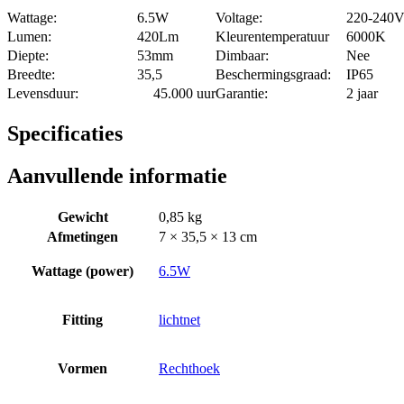
Wattage:
6.5W
Voltage:
220-240
Lumen:
420Lm
Kleurentemperatuur
6000K
Diepte:
53mm
Dimbaar:
Nee
Breedte:
35,5
Beschermingsgraad:
IP65
Levensduur:
45.000 uur
Garantie:
2 jaar
Specificaties
Aanvullende informatie
Gewicht
0,85 kg
Afmetingen
7 × 35,5 × 13 cm
Wattage (power)
6.5W
Fitting
lichtnet
Vormen
Rechthoek