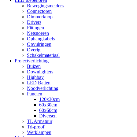
LED toebehoren
Bewegingsmelders
Connectoren
Dimmerknop
Drivers
Fittingen
Netsnoeren
Ophangkabels
Opvulringen
Overig
Schakelmateriaal
Projectverlichting
Buizen
Downlighters
Highbay
LED Batten
Noodverlichting
Panelen
120x30cm
60x30cm
60x60cm
Diversen
TL Armatuur
Tri-proof
Werklampen