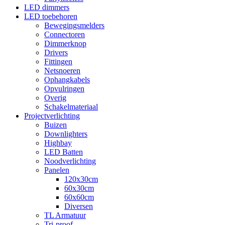
LED dimmers
LED toebehoren
Bewegingsmelders
Connectoren
Dimmerknop
Drivers
Fittingen
Netsnoeren
Ophangkabels
Opvulringen
Overig
Schakelmateriaal
Projectverlichting
Buizen
Downlighters
Highbay
LED Batten
Noodverlichting
Panelen
120x30cm
60x30cm
60x60cm
Diversen
TL Armatuur
Tri-proof