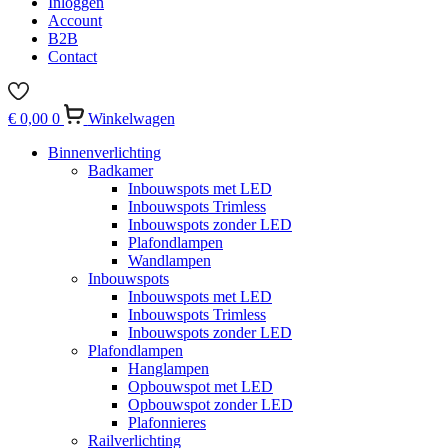
Inloggen
Account
B2B
Contact
€
0,00
0
Winkelwagen
Binnenverlichting
Badkamer
Inbouwspots met LED
Inbouwspots Trimless
Inbouwspots zonder LED
Plafondlampen
Wandlampen
Inbouwspots
Inbouwspots met LED
Inbouwspots Trimless
Inbouwspots zonder LED
Plafondlampen
Hanglampen
Opbouwspot met LED
Opbouwspot zonder LED
Plafonnieres
Railverlichting