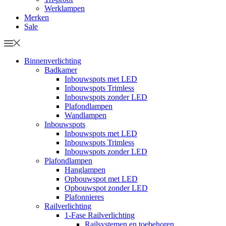
Werklampen
Merken
Sale
Binnenverlichting
Badkamer
Inbouwspots met LED
Inbouwspots Trimless
Inbouwspots zonder LED
Plafondlampen
Wandlampen
Inbouwspots
Inbouwspots met LED
Inbouwspots Trimless
Inbouwspots zonder LED
Plafondlampen
Hanglampen
Opbouwspot met LED
Opbouwspot zonder LED
Plafonnieres
Railverlichting
1-Fase Railverlichting
Railsystemen en toebehoren