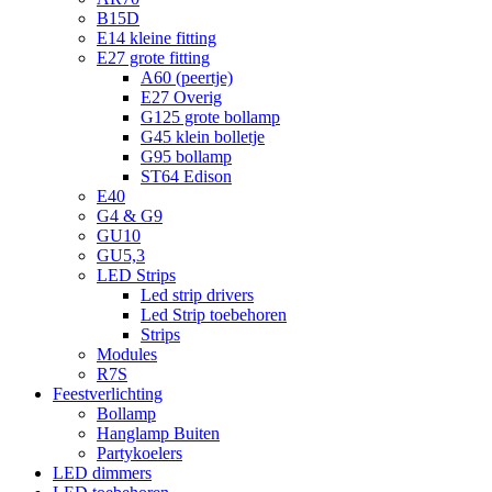
B15D
E14 kleine fitting
E27 grote fitting
A60 (peertje)
E27 Overig
G125 grote bollamp
G45 klein bolletje
G95 bollamp
ST64 Edison
E40
G4 & G9
GU10
GU5,3
LED Strips
Led strip drivers
Led Strip toebehoren
Strips
Modules
R7S
Feestverlichting
Bollamp
Hanglamp Buiten
Partykoelers
LED dimmers