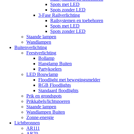
Spots met LED
Spots zonder LED
3-Fase Railverlichting
Railsystemen en toebehoren
Spots met LED
Spots zonder LED
Staande lampen
Wandlampen
Buitenverlichting
Feestverlichting
Bollamp
Hanglamp Buiten
Partykoelers
LED Bouwlamp
Floodlight met bewegingsmelder
RGB Floodlights
Standaard floodlights
Prik en grondspots
Prikkabels/lichtsnoeren
Staande lampen
Wandlampen Buiten
Zonne-energie
Lichtbronnen
AR111
AR70