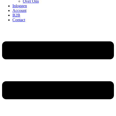
Over Ons
Inloggen
Account
B2B
Contact