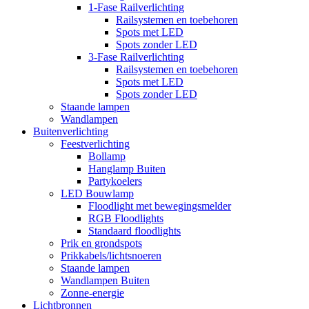
1-Fase Railverlichting
Railsystemen en toebehoren
Spots met LED
Spots zonder LED
3-Fase Railverlichting
Railsystemen en toebehoren
Spots met LED
Spots zonder LED
Staande lampen
Wandlampen
Buitenverlichting
Feestverlichting
Bollamp
Hanglamp Buiten
Partykoelers
LED Bouwlamp
Floodlight met bewegingsmelder
RGB Floodlights
Standaard floodlights
Prik en grondspots
Prikkabels/lichtsnoeren
Staande lampen
Wandlampen Buiten
Zonne-energie
Lichtbronnen