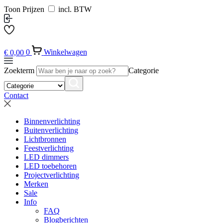
Toon Prijzen
incl. BTW
€
0,00
0
Winkelwagen
Zoekterm
Categorie
Contact
Binnenverlichting
Buitenverlichting
Lichtbronnen
Feestverlichting
LED dimmers
LED toebehoren
Projectverlichting
Merken
Sale
Info
FAQ
Blogberichten