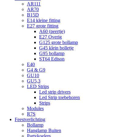
AR111
AR70
B15D
E14 kleine fitting
E27 grote fitting
A60 (peertje)
E27 Overig
G125 grote bollamp
G45 klein bolletje
G95 bollamp
ST64 Edison
E40
G4 & G9
GU10
GU5,3
LED Strips
Led strip drivers
Led Strip toebehoren
Strips
Modules
R7S
Feestverlichting
Bollamp
Hanglamp Buiten
Partykoelers