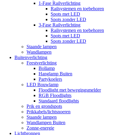
1-Fase Railverlichting
Railsystemen en toebehoren
Spots met LED
Spots zonder LED
3-Fase Railverlichting
Railsystemen en toebehoren
Spots met LED
Spots zonder LED
Staande lampen
Wandlampen
Buitenverlichting
Feestverlichting
Bollamp
Hanglamp Buiten
Partykoelers
LED Bouwlamp
Floodlight met bewegingsmelder
RGB Floodlights
Standaard floodlights
Prik en grondspots
Prikkabels/lichtsnoeren
Staande lampen
Wandlampen Buiten
Zonne-energie
Lichtbronnen