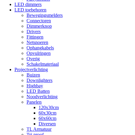
LED dimmers
LED toebehoren
Bewegingsmelders
Connectoren
Dimmerknop
Drivers
Fittingen
Netsnoeren
Ophangkabels
Opvulringen
Overig
Schakelmateriaal
Projectverlichting
Buizen
Downlighters
Highbay
LED Batten
Noodverlichting
Panelen
120x30cm
60x30cm
60x60cm
Diversen
TL Armatuur
Tri-proof