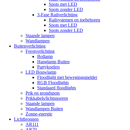
Spots met LED
Spots zonder LED
3-Fase Railverlichting
Railsystemen en toebehoren
Spots met LED
Spots zonder LED
Staande lampen
Wandlampen
Buitenverlichting
Feestverlichting
Bollamp
Hanglamp Buiten
Partykoelers
LED Bouwlamp
Floodlight met bewegingsmelder
RGB Floodlights
Standaard floodlights
Prik en grondspots
Prikkabels/lichtsnoeren
Staande lampen
Wandlampen Buiten
Zonne-energie
Lichtbronnen
AR111
AR70