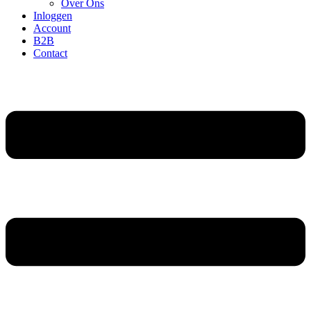
Over Ons
Inloggen
Account
B2B
Contact