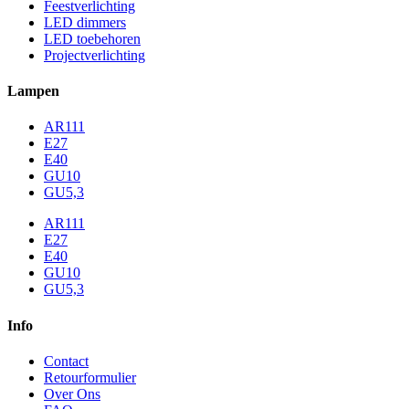
Feestverlichting
LED dimmers
LED toebehoren
Projectverlichting
Lampen
AR111
E27
E40
GU10
GU5,3
AR111
E27
E40
GU10
GU5,3
Info
Contact
Retourformulier
Over Ons