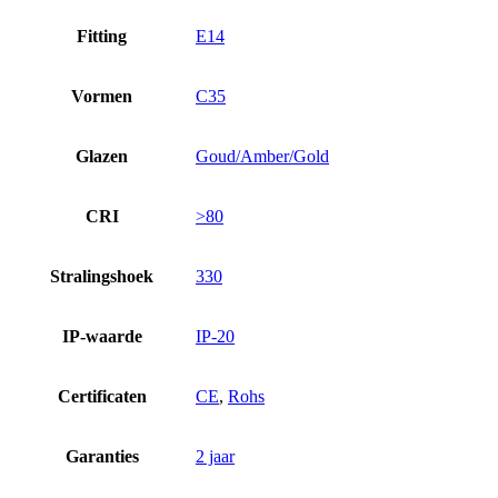
Fitting
E14
Vormen
C35
Glazen
Goud/Amber/Gold
CRI
>80
Stralingshoek
330
IP-waarde
IP-20
Certificaten
CE
,
Rohs
Garanties
2 jaar