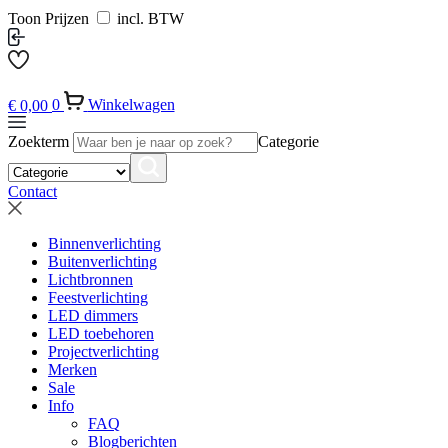
Toon Prijzen
incl. BTW
€
0,00
0
Winkelwagen
Zoekterm
Categorie
Contact
Binnenverlichting
Buitenverlichting
Lichtbronnen
Feestverlichting
LED dimmers
LED toebehoren
Projectverlichting
Merken
Sale
Info
FAQ
Blogberichten