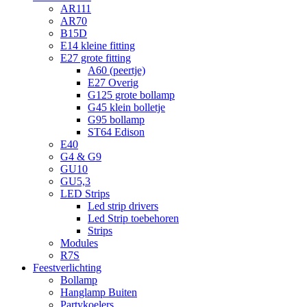
AR111
AR70
B15D
E14 kleine fitting
E27 grote fitting
A60 (peertje)
E27 Overig
G125 grote bollamp
G45 klein bolletje
G95 bollamp
ST64 Edison
E40
G4 & G9
GU10
GU5,3
LED Strips
Led strip drivers
Led Strip toebehoren
Strips
Modules
R7S
Feestverlichting
Bollamp
Hanglamp Buiten
Partykoelers