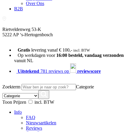
Over Ons
B2B
Rietveldenweg 53-K
5222 AP ‘s-Hertogenbosch
073-689 54 61
Gratis
levering vanaf € 100,-
incl. BTW
Op werkdagen voor
16:00 besteld, vandaag verzonden
vanuit NL
Uitstekend
781 reviews op
reviewscore
Zoekterm
Categorie
Toon Prijzen
incl. BTW
Info
FAQ
Nieuwsartikelen
Reviews