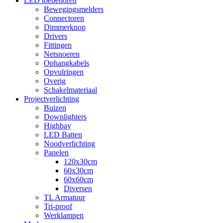
LED toebehoren
Bewegingsmelders
Connectoren
Dimmerknop
Drivers
Fittingen
Netsnoeren
Ophangkabels
Opvulringen
Overig
Schakelmateriaal
Projectverlichting
Buizen
Downlighters
Highbay
LED Batten
Noodverlichting
Panelen
120x30cm
60x30cm
60x60cm
Diversen
TL Armatuur
Tri-proof
Werklampen