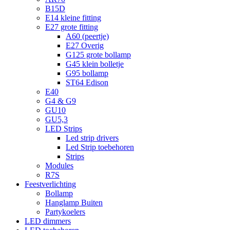
B15D
E14 kleine fitting
E27 grote fitting
A60 (peertje)
E27 Overig
G125 grote bollamp
G45 klein bolletje
G95 bollamp
ST64 Edison
E40
G4 & G9
GU10
GU5,3
LED Strips
Led strip drivers
Led Strip toebehoren
Strips
Modules
R7S
Feestverlichting
Bollamp
Hanglamp Buiten
Partykoelers
LED dimmers