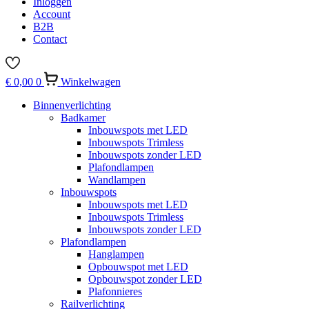
Inloggen
Account
B2B
Contact
€
0,00
0
Winkelwagen
Binnenverlichting
Badkamer
Inbouwspots met LED
Inbouwspots Trimless
Inbouwspots zonder LED
Plafondlampen
Wandlampen
Inbouwspots
Inbouwspots met LED
Inbouwspots Trimless
Inbouwspots zonder LED
Plafondlampen
Hanglampen
Opbouwspot met LED
Opbouwspot zonder LED
Plafonnieres
Railverlichting