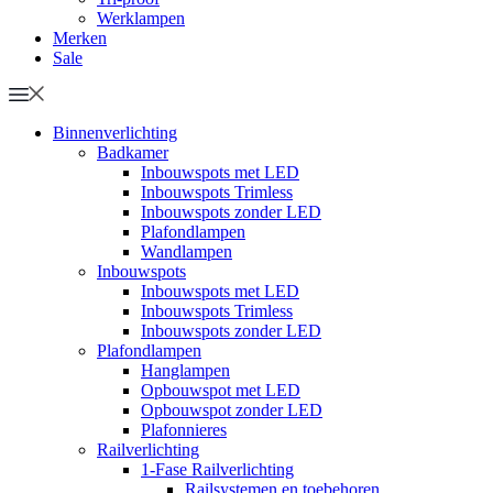
Werklampen
Merken
Sale
Binnenverlichting
Badkamer
Inbouwspots met LED
Inbouwspots Trimless
Inbouwspots zonder LED
Plafondlampen
Wandlampen
Inbouwspots
Inbouwspots met LED
Inbouwspots Trimless
Inbouwspots zonder LED
Plafondlampen
Hanglampen
Opbouwspot met LED
Opbouwspot zonder LED
Plafonnieres
Railverlichting
1-Fase Railverlichting
Railsystemen en toebehoren