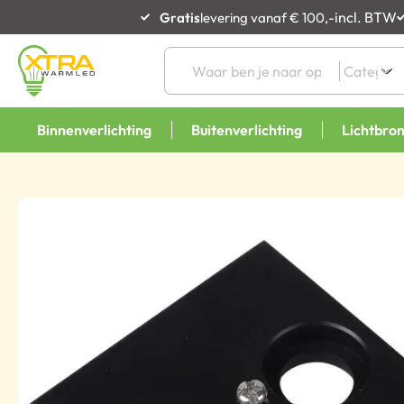
incl. BTW
Gratis
levering vanaf € 100,-
Binnenverlichting
Buitenverlichting
Lichtbro