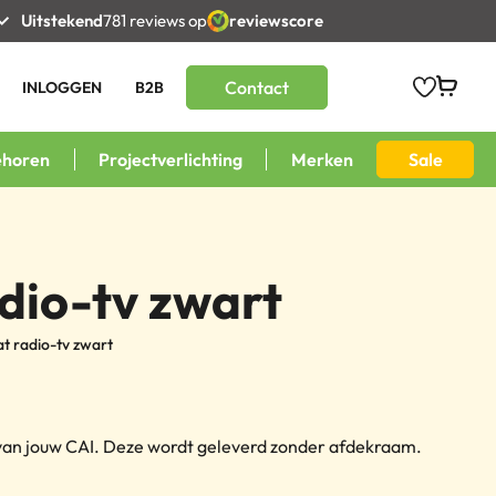
Uitstekend
781 reviews op
reviewscore
Contact
INLOGGEN
B2B
ehoren
Projectverlichting
Merken
Sale
dio-tv zwart
t radio-tv zwart
 van jouw CAI. Deze wordt geleverd zonder afdekraam.