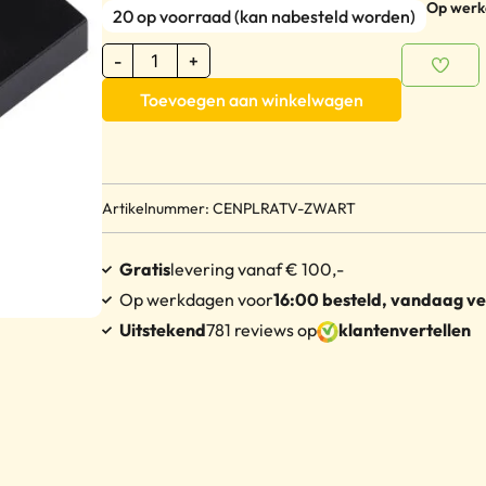
Op werkd
20 op voorraad (kan nabesteld worden)
-
+
Toevoegen aan winkelwagen
Artikelnummer: CENPLRATV-ZWART
Gratis
levering vanaf € 100,-
Op werkdagen voor
16:00 besteld, vandaag v
Uitstekend
781 reviews op
klantenvertellen