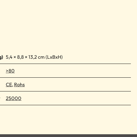
5,4 × 8,8 × 13,2 cm
>80
CE
,
Rohs
r
25000