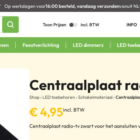
Op werkdagen voor
16:00 besteld, vandaag verzonden
vanuit NL
Toon Prijzen
incl. BTW
INFO
nnen
Feestverlichting
LED dimmers
LED toeb
Centraalplaat ra
Shop
›
LED toebehoren
›
Schakelmateriaal
›
Centraalplaa
€
4,95
incl. BTW
Centraalplaat radio-tv zwart voor het aansluiten