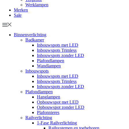
Werklampen
Merken
Sale
Binnenverlichting
Badkamer
Inbouwspots met LED
Inbouwspots Trimless
Inbouwspots zonder LED
Plafondlampen
Wandlampen
Inbouwspots
Inbouwspots met LED
Inbouwspots Trimless
Inbouwspots zonder LED
Plafondlampen
Hanglampen
Opbouwspot met LED
Opbouwspot zonder LED
Plafonnieres
Railverlichting
1-Fase Railverlichting
Railsystemen en toebehoren