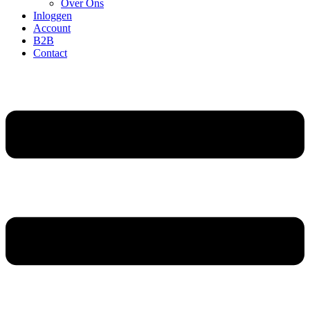
Over Ons
Inloggen
Account
B2B
Contact