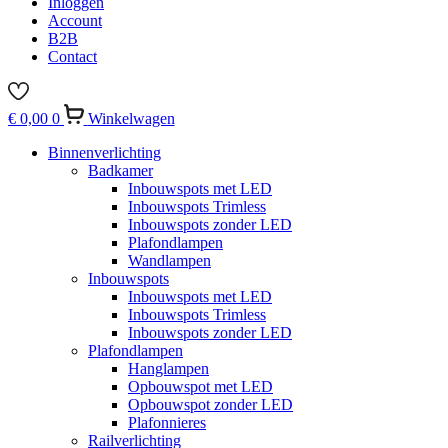
Inloggen
Account
B2B
Contact
€
0,00
0
Winkelwagen
Binnenverlichting
Badkamer
Inbouwspots met LED
Inbouwspots Trimless
Inbouwspots zonder LED
Plafondlampen
Wandlampen
Inbouwspots
Inbouwspots met LED
Inbouwspots Trimless
Inbouwspots zonder LED
Plafondlampen
Hanglampen
Opbouwspot met LED
Opbouwspot zonder LED
Plafonnieres
Railverlichting