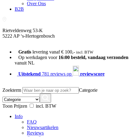
Over Ons
B2B
Rietveldenweg 53-K
5222 AP ‘s-Hertogenbosch
073-689 54 61
Gratis
levering vanaf € 100,-
incl. BTW
Op werkdagen voor
16:00 besteld, vandaag verzonden
vanuit NL
Uitstekend
781 reviews op
reviewscore
Zoekterm
Categorie
Toon Prijzen
incl. BTW
Info
FAQ
Nieuwsartikelen
Reviews