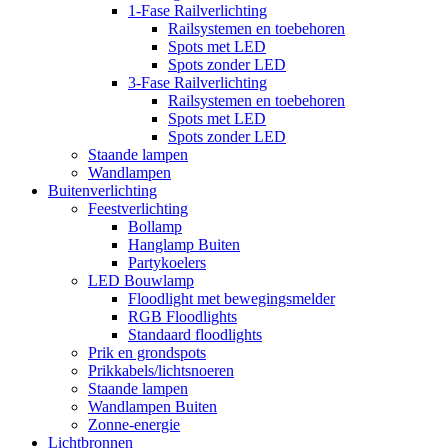
1-Fase Railverlichting
Railsystemen en toebehoren
Spots met LED
Spots zonder LED
3-Fase Railverlichting
Railsystemen en toebehoren
Spots met LED
Spots zonder LED
Staande lampen
Wandlampen
Buitenverlichting
Feestverlichting
Bollamp
Hanglamp Buiten
Partykoelers
LED Bouwlamp
Floodlight met bewegingsmelder
RGB Floodlights
Standaard floodlights
Prik en grondspots
Prikkabels/lichtsnoeren
Staande lampen
Wandlampen Buiten
Zonne-energie
Lichtbronnen