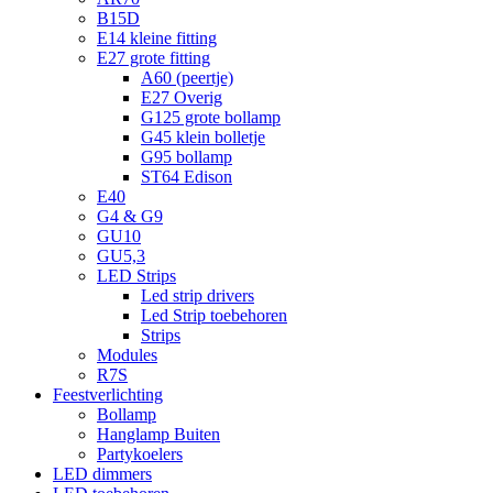
B15D
E14 kleine fitting
E27 grote fitting
A60 (peertje)
E27 Overig
G125 grote bollamp
G45 klein bolletje
G95 bollamp
ST64 Edison
E40
G4 & G9
GU10
GU5,3
LED Strips
Led strip drivers
Led Strip toebehoren
Strips
Modules
R7S
Feestverlichting
Bollamp
Hanglamp Buiten
Partykoelers
LED dimmers