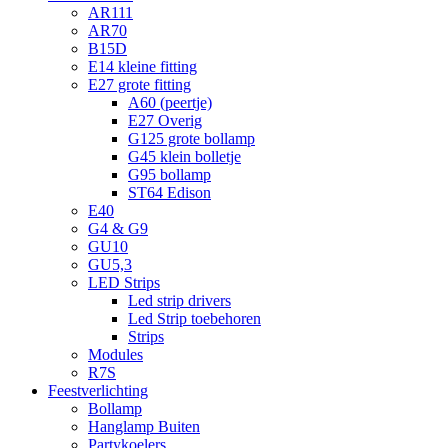
AR111
AR70
B15D
E14 kleine fitting
E27 grote fitting
A60 (peertje)
E27 Overig
G125 grote bollamp
G45 klein bolletje
G95 bollamp
ST64 Edison
E40
G4 & G9
GU10
GU5,3
LED Strips
Led strip drivers
Led Strip toebehoren
Strips
Modules
R7S
Feestverlichting
Bollamp
Hanglamp Buiten
Partykoelers