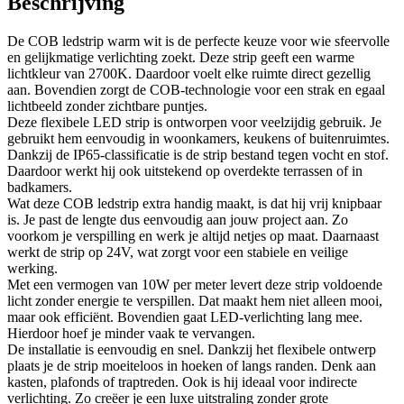
Beschrijving
De COB ledstrip warm wit is de perfecte keuze voor wie sfeervolle
en gelijkmatige verlichting zoekt. Deze strip geeft een warme
lichtkleur van 2700K. Daardoor voelt elke ruimte direct gezellig
aan. Bovendien zorgt de COB-technologie voor een strak en egaal
lichtbeeld zonder zichtbare puntjes.
Deze flexibele LED strip is ontworpen voor veelzijdig gebruik. Je
gebruikt hem eenvoudig in woonkamers, keukens of buitenruimtes.
Dankzij de IP65-classificatie is de strip bestand tegen vocht en stof.
Daardoor werkt hij ook uitstekend op overdekte terrassen of in
badkamers.
Wat deze COB ledstrip extra handig maakt, is dat hij vrij knipbaar
is. Je past de lengte dus eenvoudig aan jouw project aan. Zo
voorkom je verspilling en werk je altijd netjes op maat. Daarnaast
werkt de strip op 24V, wat zorgt voor een stabiele en veilige
werking.
Met een vermogen van 10W per meter levert deze strip voldoende
licht zonder energie te verspillen. Dat maakt hem niet alleen mooi,
maar ook efficiënt. Bovendien gaat LED-verlichting lang mee.
Hierdoor hoef je minder vaak te vervangen.
De installatie is eenvoudig en snel. Dankzij het flexibele ontwerp
plaats je de strip moeiteloos in hoeken of langs randen. Denk aan
kasten, plafonds of traptreden. Ook is hij ideaal voor indirecte
verlichting. Zo creëer je een luxe uitstraling zonder grote