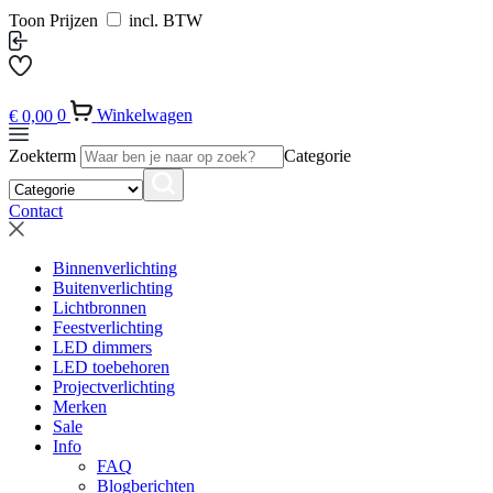
Toon Prijzen
incl. BTW
€
0,00
0
Winkelwagen
Zoekterm
Categorie
Contact
Binnenverlichting
Buitenverlichting
Lichtbronnen
Feestverlichting
LED dimmers
LED toebehoren
Projectverlichting
Merken
Sale
Info
FAQ
Blogberichten