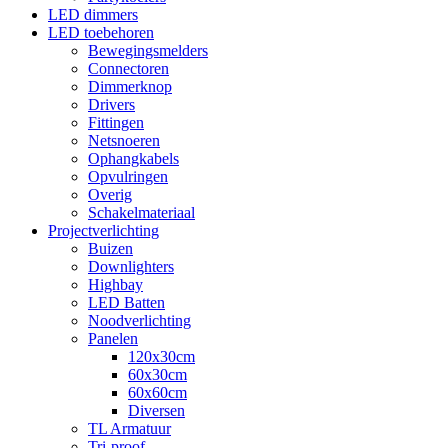
LED dimmers
LED toebehoren
Bewegingsmelders
Connectoren
Dimmerknop
Drivers
Fittingen
Netsnoeren
Ophangkabels
Opvulringen
Overig
Schakelmateriaal
Projectverlichting
Buizen
Downlighters
Highbay
LED Batten
Noodverlichting
Panelen
120x30cm
60x30cm
60x60cm
Diversen
TL Armatuur
Tri-proof