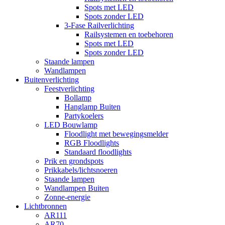
Spots met LED
Spots zonder LED
3-Fase Railverlichting
Railsystemen en toebehoren
Spots met LED
Spots zonder LED
Staande lampen
Wandlampen
Buitenverlichting
Feestverlichting
Bollamp
Hanglamp Buiten
Partykoelers
LED Bouwlamp
Floodlight met bewegingsmelder
RGB Floodlights
Standaard floodlights
Prik en grondspots
Prikkabels/lichtsnoeren
Staande lampen
Wandlampen Buiten
Zonne-energie
Lichtbronnen
AR111
AR70