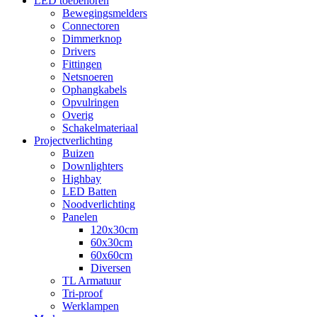
LED toebehoren
Bewegingsmelders
Connectoren
Dimmerknop
Drivers
Fittingen
Netsnoeren
Ophangkabels
Opvulringen
Overig
Schakelmateriaal
Projectverlichting
Buizen
Downlighters
Highbay
LED Batten
Noodverlichting
Panelen
120x30cm
60x30cm
60x60cm
Diversen
TL Armatuur
Tri-proof
Werklampen