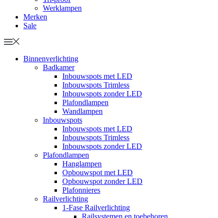
Werklampen
Merken
Sale
Binnenverlichting
Badkamer
Inbouwspots met LED
Inbouwspots Trimless
Inbouwspots zonder LED
Plafondlampen
Wandlampen
Inbouwspots
Inbouwspots met LED
Inbouwspots Trimless
Inbouwspots zonder LED
Plafondlampen
Hanglampen
Opbouwspot met LED
Opbouwspot zonder LED
Plafonnieres
Railverlichting
1-Fase Railverlichting
Railsystemen en toebehoren