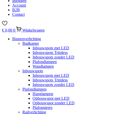
Inloggen
Account
B2B
Contact
€
0,00
0
Winkelwagen
Binnenverlichting
Badkamer
Inbouwspots met LED
Inbouwspots Trimless
Inbouwspots zonder LED
Plafondlampen
Wandlampen
Inbouwspots
Inbouwspots met LED
Inbouwspots Trimless
Inbouwspots zonder LED
Plafondlampen
Hanglampen
Opbouwspot met LED
Opbouwspot zonder LED
Plafonnieres
Railverlichting