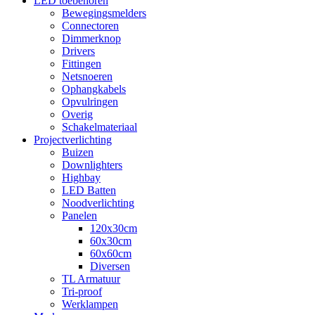
LED toebehoren
Bewegingsmelders
Connectoren
Dimmerknop
Drivers
Fittingen
Netsnoeren
Ophangkabels
Opvulringen
Overig
Schakelmateriaal
Projectverlichting
Buizen
Downlighters
Highbay
LED Batten
Noodverlichting
Panelen
120x30cm
60x30cm
60x60cm
Diversen
TL Armatuur
Tri-proof
Werklampen