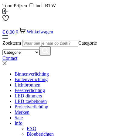
Toon Prijzen
incl. BTW
€
0,00
0
Winkelwagen
Zoekterm
Categorie
Contact
Binnenverlichting
Buitenverlichting
Lichtbronnen
Feestverlichting
LED dimmers
LED toebehoren
Projectverlichting
Merken
Sale
Info
FAQ
Blogberichten