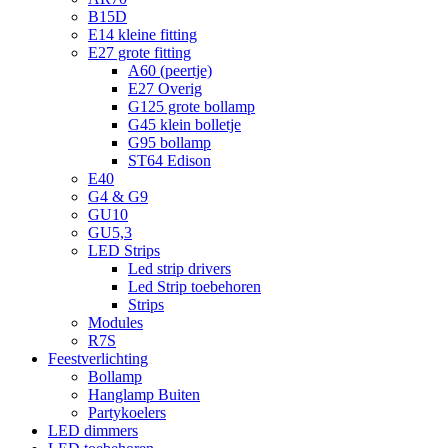
B15D
E14 kleine fitting
E27 grote fitting
A60 (peertje)
E27 Overig
G125 grote bollamp
G45 klein bolletje
G95 bollamp
ST64 Edison
E40
G4 & G9
GU10
GU5,3
LED Strips
Led strip drivers
Led Strip toebehoren
Strips
Modules
R7S
Feestverlichting
Bollamp
Hanglamp Buiten
Partykoelers
LED dimmers