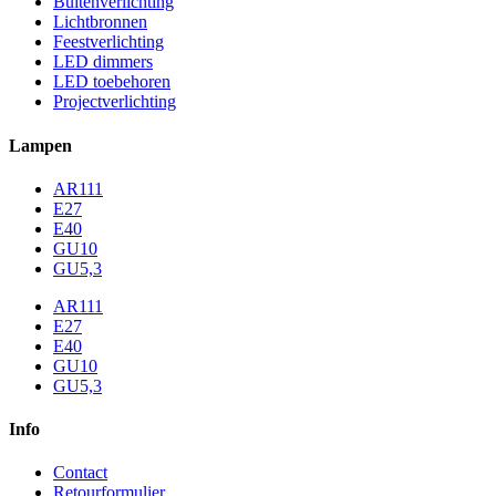
Buitenverlichting
Lichtbronnen
Feestverlichting
LED dimmers
LED toebehoren
Projectverlichting
Lampen
AR111
E27
E40
GU10
GU5,3
AR111
E27
E40
GU10
GU5,3
Info
Contact
Retourformulier