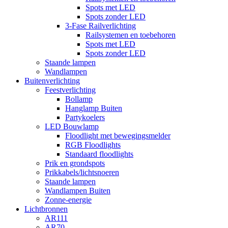
Spots met LED
Spots zonder LED
3-Fase Railverlichting
Railsystemen en toebehoren
Spots met LED
Spots zonder LED
Staande lampen
Wandlampen
Buitenverlichting
Feestverlichting
Bollamp
Hanglamp Buiten
Partykoelers
LED Bouwlamp
Floodlight met bewegingsmelder
RGB Floodlights
Standaard floodlights
Prik en grondspots
Prikkabels/lichtsnoeren
Staande lampen
Wandlampen Buiten
Zonne-energie
Lichtbronnen
AR111
AR70