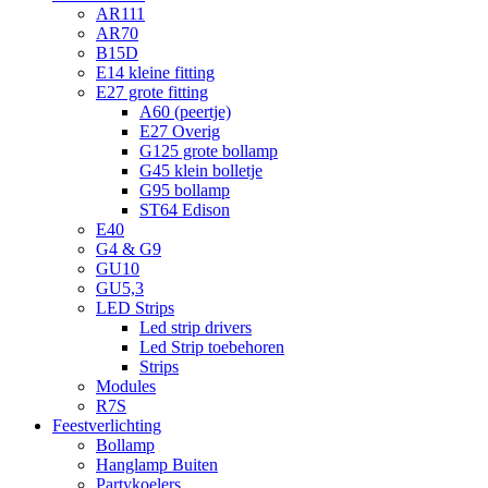
AR111
AR70
B15D
E14 kleine fitting
E27 grote fitting
A60 (peertje)
E27 Overig
G125 grote bollamp
G45 klein bolletje
G95 bollamp
ST64 Edison
E40
G4 & G9
GU10
GU5,3
LED Strips
Led strip drivers
Led Strip toebehoren
Strips
Modules
R7S
Feestverlichting
Bollamp
Hanglamp Buiten
Partykoelers