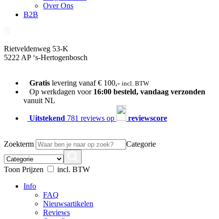
Over Ons
B2B
Rietveldenweg 53-K
5222 AP ‘s-Hertogenbosch
073-689 54 61
Gratis
levering vanaf € 100,-
incl. BTW
Op werkdagen voor
16:00 besteld, vandaag verzonden
vanuit NL
Uitstekend
781 reviews op
reviewscore
Zoekterm
Categorie
Toon Prijzen
incl. BTW
Info
FAQ
Nieuwsartikelen
Reviews