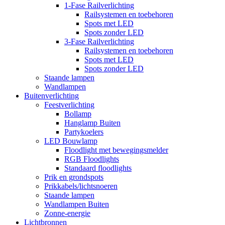
1-Fase Railverlichting
Railsystemen en toebehoren
Spots met LED
Spots zonder LED
3-Fase Railverlichting
Railsystemen en toebehoren
Spots met LED
Spots zonder LED
Staande lampen
Wandlampen
Buitenverlichting
Feestverlichting
Bollamp
Hanglamp Buiten
Partykoelers
LED Bouwlamp
Floodlight met bewegingsmelder
RGB Floodlights
Standaard floodlights
Prik en grondspots
Prikkabels/lichtsnoeren
Staande lampen
Wandlampen Buiten
Zonne-energie
Lichtbronnen