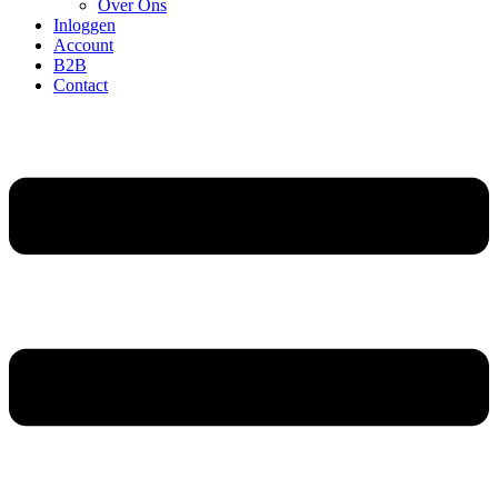
Over Ons
Inloggen
Account
B2B
Contact