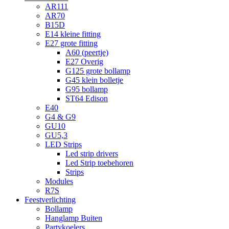
AR111
AR70
B15D
E14 kleine fitting
E27 grote fitting
A60 (peertje)
E27 Overig
G125 grote bollamp
G45 klein bolletje
G95 bollamp
ST64 Edison
E40
G4 & G9
GU10
GU5,3
LED Strips
Led strip drivers
Led Strip toebehoren
Strips
Modules
R7S
Feestverlichting
Bollamp
Hanglamp Buiten
Partykoelers