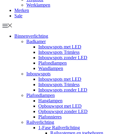
Werklampen
Merken
Sale
Binnenverlichting
Badkamer
Inbouwspots met LED
Inbouwspots Trimless
Inbouwspots zonder LED
Plafondlampen
Wandlampen
Inbouwspots
Inbouwspots met LED
Inbouwspots Trimless
Inbouwspots zonder LED
Plafondlampen
Hanglampen
Opbouwspot met LED
Opbouwspot zonder LED
Plafonnieres
Railverlichting
1-Fase Railverlichting
Railsystemen en toebehoren