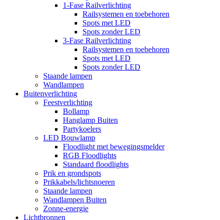
1-Fase Railverlichting
Railsystemen en toebehoren
Spots met LED
Spots zonder LED
3-Fase Railverlichting
Railsystemen en toebehoren
Spots met LED
Spots zonder LED
Staande lampen
Wandlampen
Buitenverlichting
Feestverlichting
Bollamp
Hanglamp Buiten
Partykoelers
LED Bouwlamp
Floodlight met bewegingsmelder
RGB Floodlights
Standaard floodlights
Prik en grondspots
Prikkabels/lichtsnoeren
Staande lampen
Wandlampen Buiten
Zonne-energie
Lichtbronnen