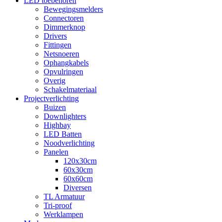
LED toebehoren
Bewegingsmelders
Connectoren
Dimmerknop
Drivers
Fittingen
Netsnoeren
Ophangkabels
Opvulringen
Overig
Schakelmateriaal
Projectverlichting
Buizen
Downlighters
Highbay
LED Batten
Noodverlichting
Panelen
120x30cm
60x30cm
60x60cm
Diversen
TL Armatuur
Tri-proof
Werklampen