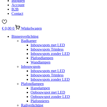
Inloggen
Account
B2B
Contact
€
0,00
0
Winkelwagen
Binnenverlichting
Badkamer
Inbouwspots met LED
Inbouwspots Trimless
Inbouwspots zonder LED
Plafondlampen
Wandlampen
Inbouwspots
Inbouwspots met LED
Inbouwspots Trimless
Inbouwspots zonder LED
Plafondlampen
Hanglampen
Opbouwspot met LED
Opbouwspot zonder LED
Plafonnieres
Railverlichting