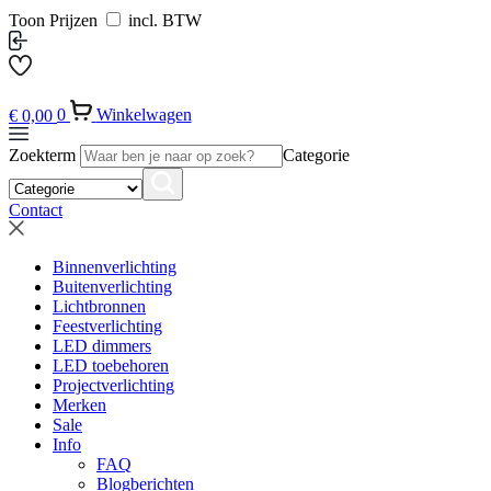
Toon Prijzen
incl. BTW
€
0,00
0
Winkelwagen
Zoekterm
Categorie
Contact
Binnenverlichting
Buitenverlichting
Lichtbronnen
Feestverlichting
LED dimmers
LED toebehoren
Projectverlichting
Merken
Sale
Info
FAQ
Blogberichten