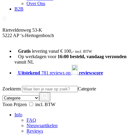
Over Ons
B2B
Rietveldenweg 53-K
5222 AP ‘s-Hertogenbosch
073-689 54 61
Gratis
levering vanaf € 100,-
incl. BTW
Op werkdagen voor
16:00 besteld, vandaag verzonden
vanuit NL
Uitstekend
781 reviews op
reviewscore
Zoekterm
Categorie
Toon Prijzen
incl. BTW
Info
FAQ
Nieuwsartikelen
Reviews