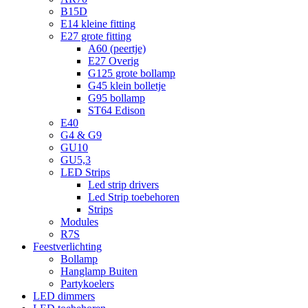
B15D
E14 kleine fitting
E27 grote fitting
A60 (peertje)
E27 Overig
G125 grote bollamp
G45 klein bolletje
G95 bollamp
ST64 Edison
E40
G4 & G9
GU10
GU5,3
LED Strips
Led strip drivers
Led Strip toebehoren
Strips
Modules
R7S
Feestverlichting
Bollamp
Hanglamp Buiten
Partykoelers
LED dimmers