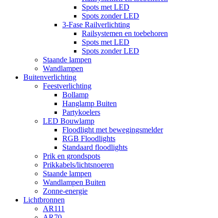
Spots met LED
Spots zonder LED
3-Fase Railverlichting
Railsystemen en toebehoren
Spots met LED
Spots zonder LED
Staande lampen
Wandlampen
Buitenverlichting
Feestverlichting
Bollamp
Hanglamp Buiten
Partykoelers
LED Bouwlamp
Floodlight met bewegingsmelder
RGB Floodlights
Standaard floodlights
Prik en grondspots
Prikkabels/lichtsnoeren
Staande lampen
Wandlampen Buiten
Zonne-energie
Lichtbronnen
AR111
AR70