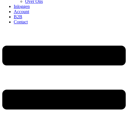
Over Ons
Inloggen
Account
B2B
Contact