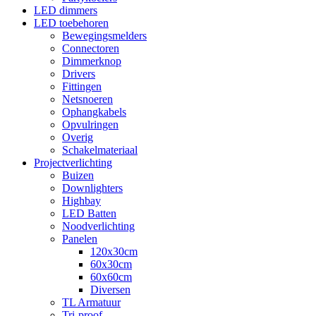
LED dimmers
LED toebehoren
Bewegingsmelders
Connectoren
Dimmerknop
Drivers
Fittingen
Netsnoeren
Ophangkabels
Opvulringen
Overig
Schakelmateriaal
Projectverlichting
Buizen
Downlighters
Highbay
LED Batten
Noodverlichting
Panelen
120x30cm
60x30cm
60x60cm
Diversen
TL Armatuur
Tri-proof