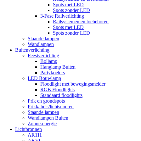
Spots met LED
Spots zonder LED
3-Fase Railverlichting
Railsystemen en toebehoren
Spots met LED
Spots zonder LED
Staande lampen
Wandlampen
Buitenverlichting
Feestverlichting
Bollamp
Hanglamp Buiten
Partykoelers
LED Bouwlamp
Floodlight met bewegingsmelder
RGB Floodlights
Standaard floodlights
Prik en grondspots
Prikkabels/lichtsnoeren
Staande lampen
Wandlampen Buiten
Zonne-energie
Lichtbronnen
AR111
AR70