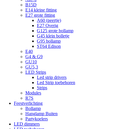
B15D
E14 kleine fitting
E27 grote fitting
A60 (peertje)
E27 Overig
G125 grote bollamp
G45 klein bolletje
G95 bollamp
ST64 Edison
E40
G4 & G9
GU10
GU5,3
LED Strips
Led strip drivers
Led Strip toebehoren
Strips
Modules
R7S
Feestverlichting
Bollamp
Hanglamp Buiten
Partykoelers
LED dimmers