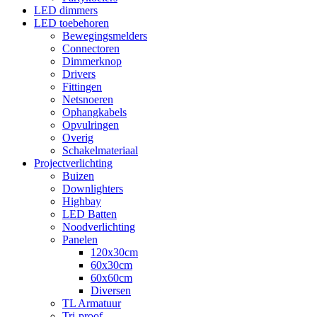
LED dimmers
LED toebehoren
Bewegingsmelders
Connectoren
Dimmerknop
Drivers
Fittingen
Netsnoeren
Ophangkabels
Opvulringen
Overig
Schakelmateriaal
Projectverlichting
Buizen
Downlighters
Highbay
LED Batten
Noodverlichting
Panelen
120x30cm
60x30cm
60x60cm
Diversen
TL Armatuur
Tri-proof