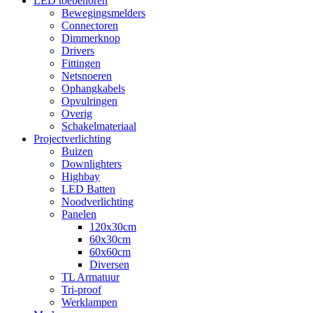
LED toebehoren
Bewegingsmelders
Connectoren
Dimmerknop
Drivers
Fittingen
Netsnoeren
Ophangkabels
Opvulringen
Overig
Schakelmateriaal
Projectverlichting
Buizen
Downlighters
Highbay
LED Batten
Noodverlichting
Panelen
120x30cm
60x30cm
60x60cm
Diversen
TL Armatuur
Tri-proof
Werklampen