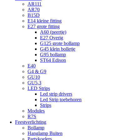
AR111
AR70
B15D
E14 kleine fitting
E27 grote fitting
A60 (peertje)
E27 Overig
G125 grote bollamp
G45 klein bolletje
G95 bollamp
ST64 Edison
E40
G4 & G9
GU10
GU5,3
LED Strips
Led strip drivers
Led Strip toebehoren
Strips
Modules
R7S
Feestverlichting
Bollamp
Hanglamp Buiten
Partykoelers