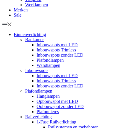
Werklampen
Merken
Sale
Binnenverlichting
Badkamer
Inbouwspots met LED
Inbouwspots Trimless
Inbouwspots zonder LED
Plafondlampen
Wandlampen
Inbouwspots
Inbouwspots met LED
Inbouwspots Trimless
Inbouwspots zonder LED
Plafondlampen
Hanglampen
Opbouwspot met LED
Opbouwspot zonder LED
Plafonnieres
Railverlichting
1-Fase Railverlichting
Railsystemen en toebehoren