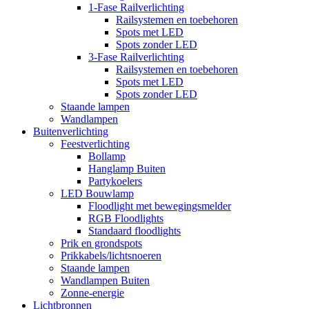
1-Fase Railverlichting
Railsystemen en toebehoren
Spots met LED
Spots zonder LED
3-Fase Railverlichting
Railsystemen en toebehoren
Spots met LED
Spots zonder LED
Staande lampen
Wandlampen
Buitenverlichting
Feestverlichting
Bollamp
Hanglamp Buiten
Partykoelers
LED Bouwlamp
Floodlight met bewegingsmelder
RGB Floodlights
Standaard floodlights
Prik en grondspots
Prikkabels/lichtsnoeren
Staande lampen
Wandlampen Buiten
Zonne-energie
Lichtbronnen