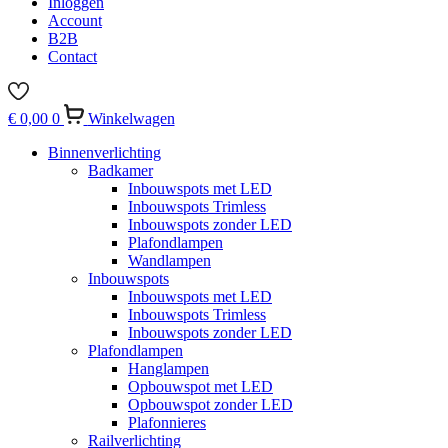
Inloggen
Account
B2B
Contact
€
0,00
0
Winkelwagen
Binnenverlichting
Badkamer
Inbouwspots met LED
Inbouwspots Trimless
Inbouwspots zonder LED
Plafondlampen
Wandlampen
Inbouwspots
Inbouwspots met LED
Inbouwspots Trimless
Inbouwspots zonder LED
Plafondlampen
Hanglampen
Opbouwspot met LED
Opbouwspot zonder LED
Plafonnieres
Railverlichting