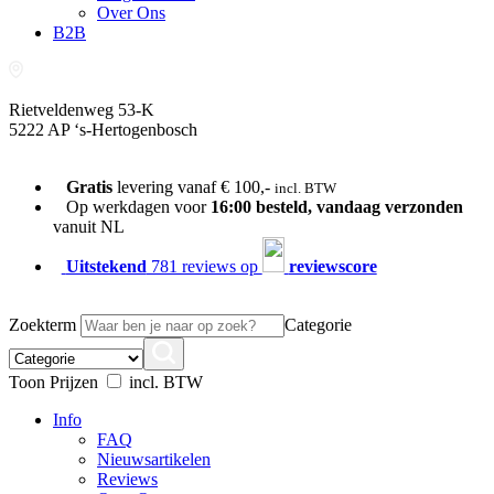
Over Ons
B2B
Rietveldenweg 53-K
5222 AP ‘s-Hertogenbosch
073-689 54 61
Gratis
levering vanaf € 100,-
incl. BTW
Op werkdagen voor
16:00 besteld, vandaag verzonden
vanuit NL
Uitstekend
781 reviews op
reviewscore
Zoekterm
Categorie
Toon Prijzen
incl. BTW
Info
FAQ
Nieuwsartikelen
Reviews