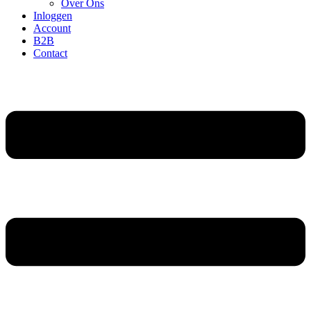
Over Ons
Inloggen
Account
B2B
Contact