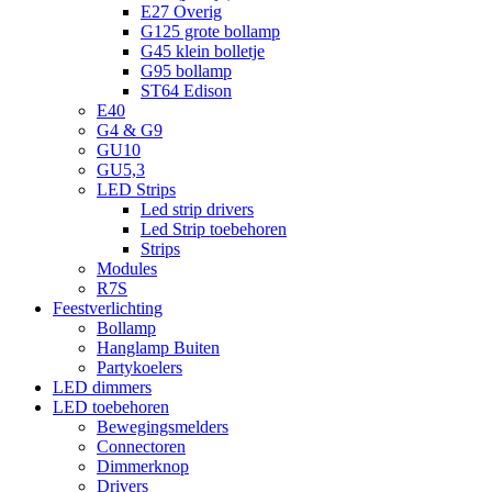
E27 Overig
G125 grote bollamp
G45 klein bolletje
G95 bollamp
ST64 Edison
E40
G4 & G9
GU10
GU5,3
LED Strips
Led strip drivers
Led Strip toebehoren
Strips
Modules
R7S
Feestverlichting
Bollamp
Hanglamp Buiten
Partykoelers
LED dimmers
LED toebehoren
Bewegingsmelders
Connectoren
Dimmerknop
Drivers