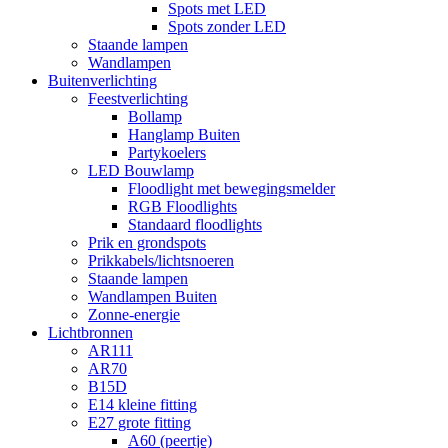
Spots met LED
Spots zonder LED
Staande lampen
Wandlampen
Buitenverlichting
Feestverlichting
Bollamp
Hanglamp Buiten
Partykoelers
LED Bouwlamp
Floodlight met bewegingsmelder
RGB Floodlights
Standaard floodlights
Prik en grondspots
Prikkabels/lichtsnoeren
Staande lampen
Wandlampen Buiten
Zonne-energie
Lichtbronnen
AR111
AR70
B15D
E14 kleine fitting
E27 grote fitting
A60 (peertje)