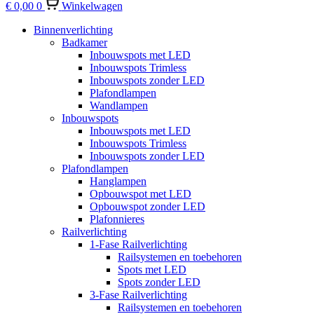
€
0,00
0
Winkelwagen
Binnenverlichting
Badkamer
Inbouwspots met LED
Inbouwspots Trimless
Inbouwspots zonder LED
Plafondlampen
Wandlampen
Inbouwspots
Inbouwspots met LED
Inbouwspots Trimless
Inbouwspots zonder LED
Plafondlampen
Hanglampen
Opbouwspot met LED
Opbouwspot zonder LED
Plafonnieres
Railverlichting
1-Fase Railverlichting
Railsystemen en toebehoren
Spots met LED
Spots zonder LED
3-Fase Railverlichting
Railsystemen en toebehoren