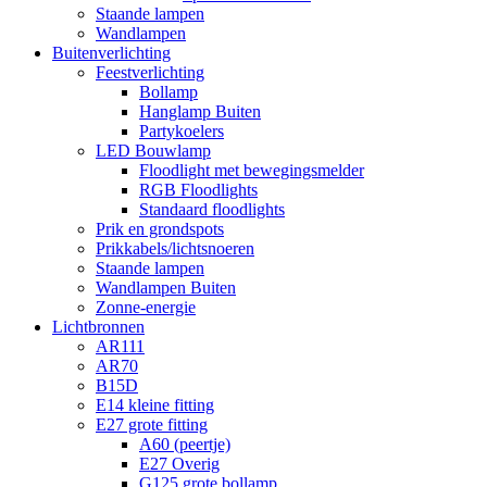
Staande lampen
Wandlampen
Buitenverlichting
Feestverlichting
Bollamp
Hanglamp Buiten
Partykoelers
LED Bouwlamp
Floodlight met bewegingsmelder
RGB Floodlights
Standaard floodlights
Prik en grondspots
Prikkabels/lichtsnoeren
Staande lampen
Wandlampen Buiten
Zonne-energie
Lichtbronnen
AR111
AR70
B15D
E14 kleine fitting
E27 grote fitting
A60 (peertje)
E27 Overig
G125 grote bollamp