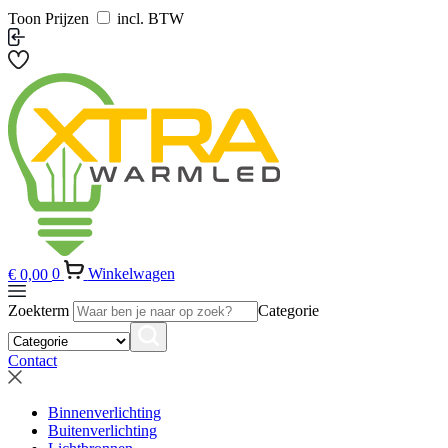
Toon Prijzen
incl. BTW
€
0,00
0
Winkelwagen
Zoekterm
Categorie
Contact
Binnenverlichting
Buitenverlichting