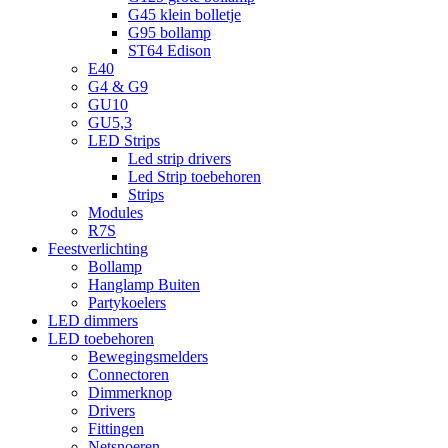
G45 klein bolletje
G95 bollamp
ST64 Edison
E40
G4 & G9
GU10
GU5,3
LED Strips
Led strip drivers
Led Strip toebehoren
Strips
Modules
R7S
Feestverlichting
Bollamp
Hanglamp Buiten
Partykoelers
LED dimmers
LED toebehoren
Bewegingsmelders
Connectoren
Dimmerknop
Drivers
Fittingen
Netsnoeren