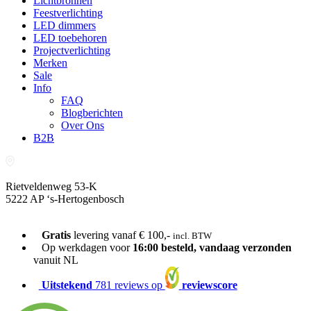
Lichtbronnen
Feestverlichting
LED dimmers
LED toebehoren
Projectverlichting
Merken
Sale
Info
FAQ
Blogberichten
Over Ons
B2B
Rietveldenweg 53-K
5222 AP ‘s-Hertogenbosch
073-689 54 61
Gratis
levering vanaf € 100,-
incl. BTW
Op werkdagen voor
16:00 besteld, vandaag verzonden
vanuit NL
Uitstekend
781 reviews op
reviewscore