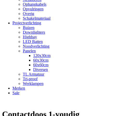
Ophangkabels
Opvulringen
Overig
Schakelmateriaal
Projectverlichting
Buizen
Downlighters
Highbay
LED Batten
Noodverlichting
Panelen
120x30cm
60x30cm
60x60cm
Diversen
TL Armatuur
Tri-proof
Werklampen
Merken
Sale
Contactdoos 1-voudig