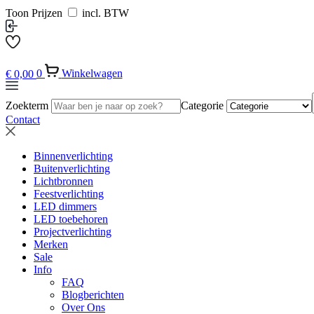
Toon Prijzen
incl. BTW
€
0,00
0
Winkelwagen
Zoekterm
Categorie
Contact
Binnenverlichting
Buitenverlichting
Lichtbronnen
Feestverlichting
LED dimmers
LED toebehoren
Projectverlichting
Merken
Sale
Info
FAQ
Blogberichten
Over Ons