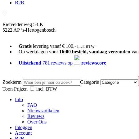
B2B
Rietveldenweg 53-K
5222 AP ‘s-Hertogenbosch
073-689 54 61
Gratis
levering vanaf € 100,-
incl. BTW
Op werkdagen voor
16:00 besteld, vandaag verzonden
van
Uitstekend
781 reviews op
reviewscore
Zoekterm
Categorie
Toon Prijzen
incl. BTW
Info
FAQ
Nieuwsartikelen
Reviews
Over Ons
Inloggen
Account
B2B