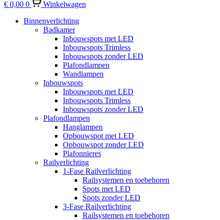
€
0,00
0
Winkelwagen
Binnenverlichting
Badkamer
Inbouwspots met LED
Inbouwspots Trimless
Inbouwspots zonder LED
Plafondlampen
Wandlampen
Inbouwspots
Inbouwspots met LED
Inbouwspots Trimless
Inbouwspots zonder LED
Plafondlampen
Hanglampen
Opbouwspot met LED
Opbouwspot zonder LED
Plafonnieres
Railverlichting
1-Fase Railverlichting
Railsystemen en toebehoren
Spots met LED
Spots zonder LED
3-Fase Railverlichting
Railsystemen en toebehoren