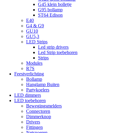
G45 klein bolletje
G95 bollamp
ST64 Edison
E40
G4 & G9
GU10
GU5,3
LED Strips
Led strip drivers
Led Strip toebehoren
Strips
Modules
R7S
Feestverlichting
Bollamp
Hanglamp Buiten
Partykoelers
LED dimmers
LED toebehoren
Bewegingsmelders
Connectoren
Dimmerknop
Drivers
Fittingen
Netsnoeren