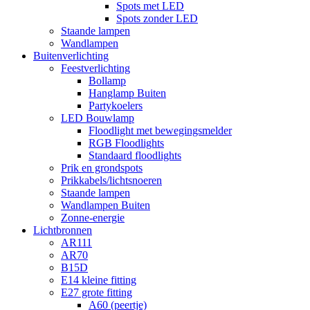
Spots met LED
Spots zonder LED
Staande lampen
Wandlampen
Buitenverlichting
Feestverlichting
Bollamp
Hanglamp Buiten
Partykoelers
LED Bouwlamp
Floodlight met bewegingsmelder
RGB Floodlights
Standaard floodlights
Prik en grondspots
Prikkabels/lichtsnoeren
Staande lampen
Wandlampen Buiten
Zonne-energie
Lichtbronnen
AR111
AR70
B15D
E14 kleine fitting
E27 grote fitting
A60 (peertje)