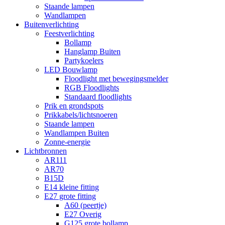
Staande lampen
Wandlampen
Buitenverlichting
Feestverlichting
Bollamp
Hanglamp Buiten
Partykoelers
LED Bouwlamp
Floodlight met bewegingsmelder
RGB Floodlights
Standaard floodlights
Prik en grondspots
Prikkabels/lichtsnoeren
Staande lampen
Wandlampen Buiten
Zonne-energie
Lichtbronnen
AR111
AR70
B15D
E14 kleine fitting
E27 grote fitting
A60 (peertje)
E27 Overig
G125 grote bollamp