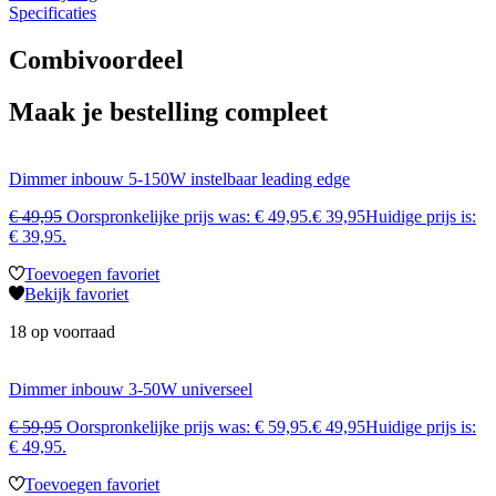
Specificaties
Combivoordeel
Maak je bestelling compleet
Dimmer inbouw 5-150W instelbaar leading edge
€
49,95
Oorspronkelijke prijs was: € 49,95.
€
39,95
Huidige prijs is:
€ 39,95.
Toevoegen favoriet
Bekijk favoriet
18 op voorraad
Dimmer inbouw 3-50W universeel
€
59,95
Oorspronkelijke prijs was: € 59,95.
€
49,95
Huidige prijs is:
€ 49,95.
Toevoegen favoriet