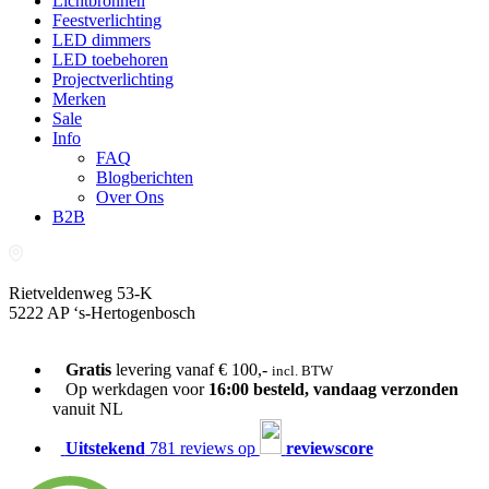
Lichtbronnen
Feestverlichting
LED dimmers
LED toebehoren
Projectverlichting
Merken
Sale
Info
FAQ
Blogberichten
Over Ons
B2B
Rietveldenweg 53-K
5222 AP ‘s-Hertogenbosch
073-689 54 61
Gratis
levering vanaf € 100,-
incl. BTW
Op werkdagen voor
16:00 besteld, vandaag verzonden
vanuit NL
Uitstekend
781 reviews op
reviewscore