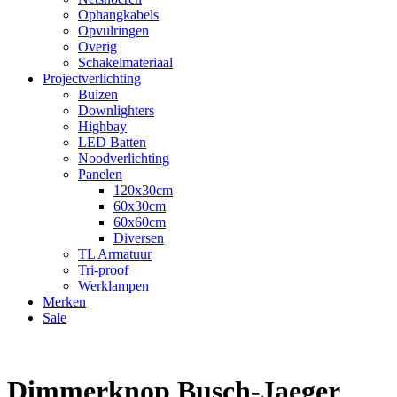
Ophangkabels
Opvulringen
Overig
Schakelmateriaal
Projectverlichting
Buizen
Downlighters
Highbay
LED Batten
Noodverlichting
Panelen
120x30cm
60x30cm
60x60cm
Diversen
TL Armatuur
Tri-proof
Werklampen
Merken
Sale
Dimmerknop Busch-Jaeger