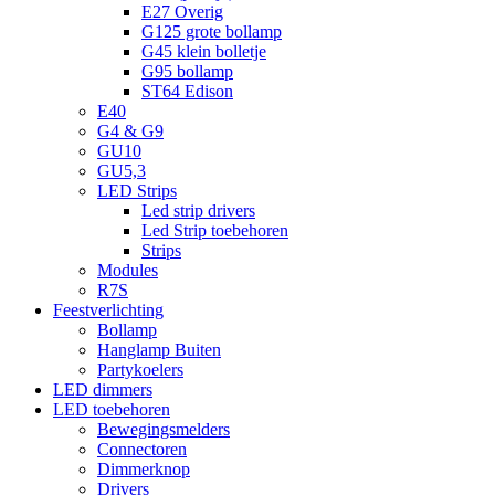
E27 Overig
G125 grote bollamp
G45 klein bolletje
G95 bollamp
ST64 Edison
E40
G4 & G9
GU10
GU5,3
LED Strips
Led strip drivers
Led Strip toebehoren
Strips
Modules
R7S
Feestverlichting
Bollamp
Hanglamp Buiten
Partykoelers
LED dimmers
LED toebehoren
Bewegingsmelders
Connectoren
Dimmerknop
Drivers