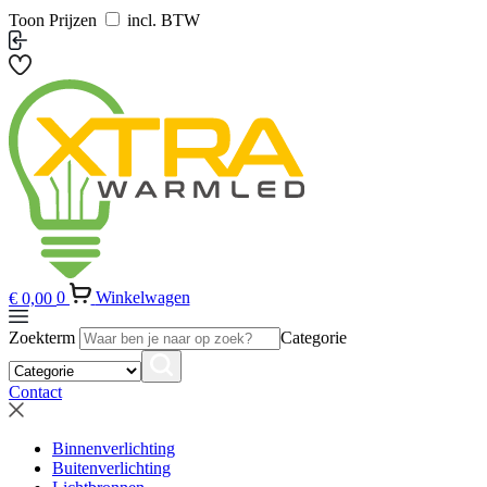
Toon Prijzen
incl. BTW
€
0,00
0
Winkelwagen
Zoekterm
Categorie
Contact
Binnenverlichting
Buitenverlichting