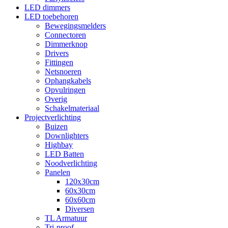
LED dimmers
LED toebehoren
Bewegingsmelders
Connectoren
Dimmerknop
Drivers
Fittingen
Netsnoeren
Ophangkabels
Opvulringen
Overig
Schakelmateriaal
Projectverlichting
Buizen
Downlighters
Highbay
LED Batten
Noodverlichting
Panelen
120x30cm
60x30cm
60x60cm
Diversen
TL Armatuur
Tri-proof