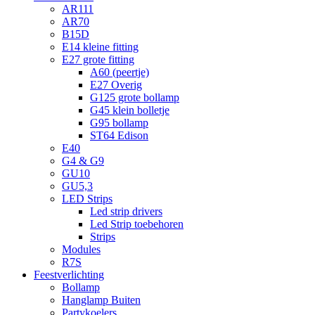
AR111
AR70
B15D
E14 kleine fitting
E27 grote fitting
A60 (peertje)
E27 Overig
G125 grote bollamp
G45 klein bolletje
G95 bollamp
ST64 Edison
E40
G4 & G9
GU10
GU5,3
LED Strips
Led strip drivers
Led Strip toebehoren
Strips
Modules
R7S
Feestverlichting
Bollamp
Hanglamp Buiten
Partykoelers