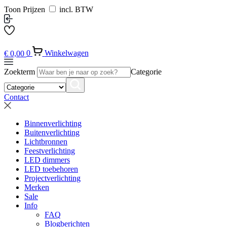
Toon Prijzen
incl. BTW
€
0,00
0
Winkelwagen
Zoekterm
Categorie
Contact
Binnenverlichting
Buitenverlichting
Lichtbronnen
Feestverlichting
LED dimmers
LED toebehoren
Projectverlichting
Merken
Sale
Info
FAQ
Blogberichten