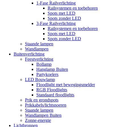
1-Fase Railverlichting
Railsystemen en toebehoren
Spots met LED
Spots zonder LED
3-Fase Railverlichting
Railsystemen en toebehoren
Spots met LED
Spots zonder LED
Staande lampen
Wandlampen
Buitenverlichting
Feestverlichting
Bollamp
Hanglamp Buiten
Partykoelers
LED Bouwlamp
Floodlight met bewegingsmelder
RGB Floodlights
Standaard floodlights
Prik en grondspots
Prikkabels/lichtsnoeren
Staande lampen
Wandlampen Buiten
Zonne-energie
Lichtbronnen