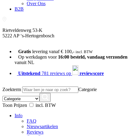
Over Ons
B2B
Rietveldenweg 53-K
5222 AP ‘s-Hertogenbosch
073-689 54 61
Gratis
levering vanaf € 100,-
incl. BTW
Op werkdagen voor
16:00 besteld, vandaag verzonden
vanuit NL
Uitstekend
781 reviews op
reviewscore
Zoekterm
Categorie
Toon Prijzen
incl. BTW
Info
FAQ
Nieuwsartikelen
Reviews