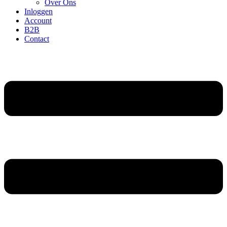
Over Ons
Inloggen
Account
B2B
Contact