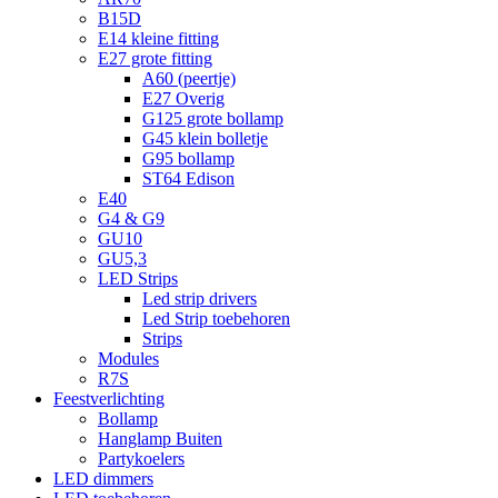
B15D
E14 kleine fitting
E27 grote fitting
A60 (peertje)
E27 Overig
G125 grote bollamp
G45 klein bolletje
G95 bollamp
ST64 Edison
E40
G4 & G9
GU10
GU5,3
LED Strips
Led strip drivers
Led Strip toebehoren
Strips
Modules
R7S
Feestverlichting
Bollamp
Hanglamp Buiten
Partykoelers
LED dimmers