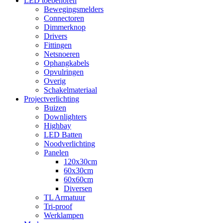
LED toebehoren
Bewegingsmelders
Connectoren
Dimmerknop
Drivers
Fittingen
Netsnoeren
Ophangkabels
Opvulringen
Overig
Schakelmateriaal
Projectverlichting
Buizen
Downlighters
Highbay
LED Batten
Noodverlichting
Panelen
120x30cm
60x30cm
60x60cm
Diversen
TL Armatuur
Tri-proof
Werklampen