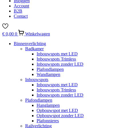
Inloggen
Account
B2B
Contact
€
0,00
0
Winkelwagen
Binnenverlichting
Badkamer
Inbouwspots met LED
Inbouwspots Trimless
Inbouwspots zonder LED
Plafondlampen
Wandlampen
Inbouwspots
Inbouwspots met LED
Inbouwspots Trimless
Inbouwspots zonder LED
Plafondlampen
Hanglampen
Opbouwspot met LED
Opbouwspot zonder LED
Plafonnieres
Railverlichting