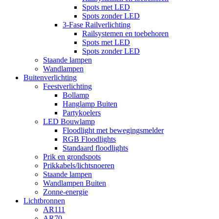
Spots met LED
Spots zonder LED
3-Fase Railverlichting
Railsystemen en toebehoren
Spots met LED
Spots zonder LED
Staande lampen
Wandlampen
Buitenverlichting
Feestverlichting
Bollamp
Hanglamp Buiten
Partykoelers
LED Bouwlamp
Floodlight met bewegingsmelder
RGB Floodlights
Standaard floodlights
Prik en grondspots
Prikkabels/lichtsnoeren
Staande lampen
Wandlampen Buiten
Zonne-energie
Lichtbronnen
AR111
AR70