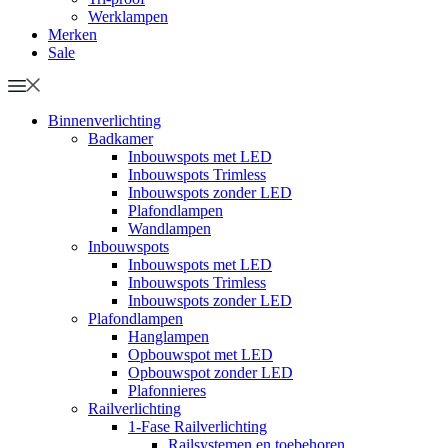
Werklampen
Merken
Sale
Binnenverlichting
Badkamer
Inbouwspots met LED
Inbouwspots Trimless
Inbouwspots zonder LED
Plafondlampen
Wandlampen
Inbouwspots
Inbouwspots met LED
Inbouwspots Trimless
Inbouwspots zonder LED
Plafondlampen
Hanglampen
Opbouwspot met LED
Opbouwspot zonder LED
Plafonnieres
Railverlichting
1-Fase Railverlichting
Railsystemen en toebehoren