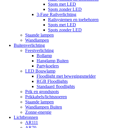
Spots met LED
Spots zonder LED
3-Fase Railverlichting
Railsystemen en toebehoren
Spots met LED
Spots zonder LED
Staande lampen
Wandlampen
Buitenverlichting
Feestverlichting
Bollamp
Hanglamp Buiten
Partykoelers
LED Bouwlamp
Floodlight met bewegingsmelder
RGB Floodlights
Standaard floodlights
Prik en grondspots
Prikkabels/lichtsnoeren
Staande lampen
Wandlampen Buiten
Zonne-energie
Lichtbronnen
AR111
AR70