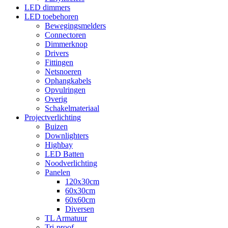
LED dimmers
LED toebehoren
Bewegingsmelders
Connectoren
Dimmerknop
Drivers
Fittingen
Netsnoeren
Ophangkabels
Opvulringen
Overig
Schakelmateriaal
Projectverlichting
Buizen
Downlighters
Highbay
LED Batten
Noodverlichting
Panelen
120x30cm
60x30cm
60x60cm
Diversen
TL Armatuur
Tri-proof