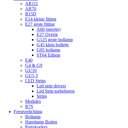
AR111
AR70
B15D
E14 kleine fitting
E27 grote fitting
A60 (peertje)
E27 Overig
G125 grote bollamp
G45 klein bolletje
G95 bollamp
ST64 Edison
E40
G4 & G9
GU10
GU5,3
LED Strips
Led strip drivers
Led Strip toebehoren
Strips
Modules
R7S
Feestverlichting
Bollamp
Hanglamp Buiten
Partykoelers