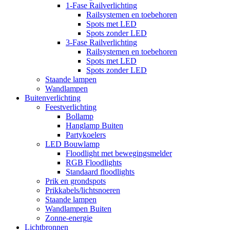
1-Fase Railverlichting
Railsystemen en toebehoren
Spots met LED
Spots zonder LED
3-Fase Railverlichting
Railsystemen en toebehoren
Spots met LED
Spots zonder LED
Staande lampen
Wandlampen
Buitenverlichting
Feestverlichting
Bollamp
Hanglamp Buiten
Partykoelers
LED Bouwlamp
Floodlight met bewegingsmelder
RGB Floodlights
Standaard floodlights
Prik en grondspots
Prikkabels/lichtsnoeren
Staande lampen
Wandlampen Buiten
Zonne-energie
Lichtbronnen