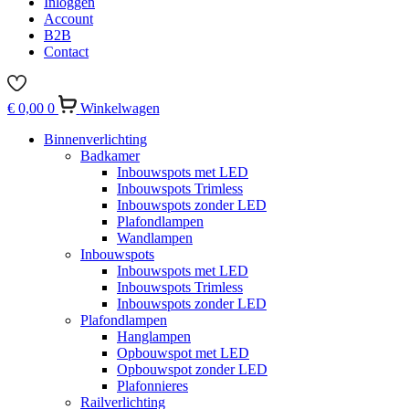
Inloggen
Account
B2B
Contact
€
0,00
0
Winkelwagen
Binnenverlichting
Badkamer
Inbouwspots met LED
Inbouwspots Trimless
Inbouwspots zonder LED
Plafondlampen
Wandlampen
Inbouwspots
Inbouwspots met LED
Inbouwspots Trimless
Inbouwspots zonder LED
Plafondlampen
Hanglampen
Opbouwspot met LED
Opbouwspot zonder LED
Plafonnieres
Railverlichting