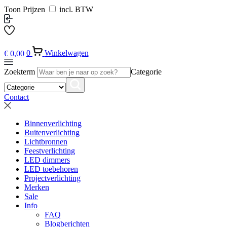
Toon Prijzen
incl. BTW
€
0,00
0
Winkelwagen
Zoekterm
Categorie
Contact
Binnenverlichting
Buitenverlichting
Lichtbronnen
Feestverlichting
LED dimmers
LED toebehoren
Projectverlichting
Merken
Sale
Info
FAQ
Blogberichten