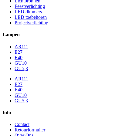
Lichtbronnen
Feestverlichting
LED dimmers
LED toebehoren
Projectverlichting
Lampen
AR111
E27
E40
GU10
GU5,3
AR111
E27
E40
GU10
GU5,3
Info
Contact
Retourformulier
Over Ons