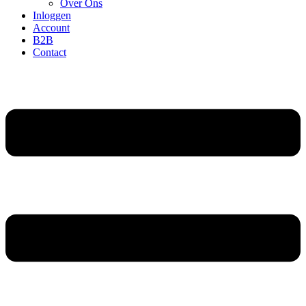
Over Ons
Inloggen
Account
B2B
Contact