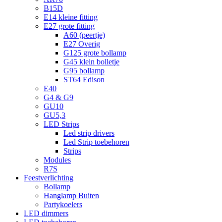
B15D
E14 kleine fitting
E27 grote fitting
A60 (peertje)
E27 Overig
G125 grote bollamp
G45 klein bolletje
G95 bollamp
ST64 Edison
E40
G4 & G9
GU10
GU5,3
LED Strips
Led strip drivers
Led Strip toebehoren
Strips
Modules
R7S
Feestverlichting
Bollamp
Hanglamp Buiten
Partykoelers
LED dimmers