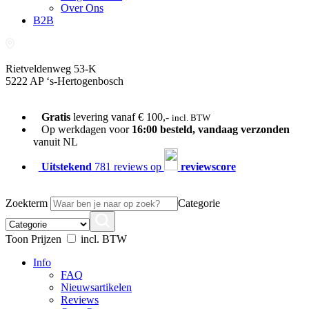
Over Ons
B2B
Rietveldenweg 53-K
5222 AP ‘s-Hertogenbosch
073-689 54 61
Gratis
levering vanaf € 100,-
incl. BTW
Op werkdagen voor
16:00 besteld, vandaag verzonden
vanuit NL
Uitstekend
781 reviews op
reviewscore
Zoekterm
Categorie
Toon Prijzen
incl. BTW
Info
FAQ
Nieuwsartikelen
Reviews