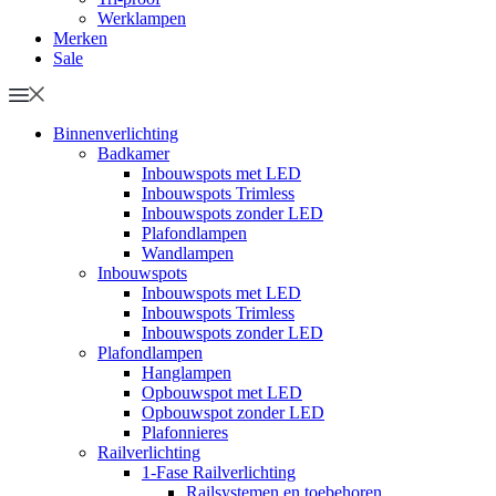
Werklampen
Merken
Sale
Binnenverlichting
Badkamer
Inbouwspots met LED
Inbouwspots Trimless
Inbouwspots zonder LED
Plafondlampen
Wandlampen
Inbouwspots
Inbouwspots met LED
Inbouwspots Trimless
Inbouwspots zonder LED
Plafondlampen
Hanglampen
Opbouwspot met LED
Opbouwspot zonder LED
Plafonnieres
Railverlichting
1-Fase Railverlichting
Railsystemen en toebehoren