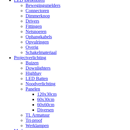
LED toebehoren
Bewegingsmelders
Connectoren
Dimmerknop
Drivers
Fittingen
Netsnoeren
Ophangkabels
Opvulringen
Overig
Schakelmateriaal
Projectverlichting
Buizen
Downlighters
Highbay
LED Batten
Noodverlichting
Panelen
120x30cm
60x30cm
60x60cm
Diversen
TL Armatuur
Tri-proof
Werklampen