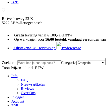
B2B
Rietveldenweg 53-K
5222 AP ‘s-Hertogenbosch
073-689 54 61
Gratis
levering vanaf € 100,-
incl. BTW
Op werkdagen voor
16:00 besteld, vandaag verzonden
van
Uitstekend
781 reviews op
reviewscore
Zoekterm
Categorie
Toon Prijzen
incl. BTW
Info
FAQ
Nieuwsartikelen
Reviews
Over Ons
Inloggen
Account
B2B