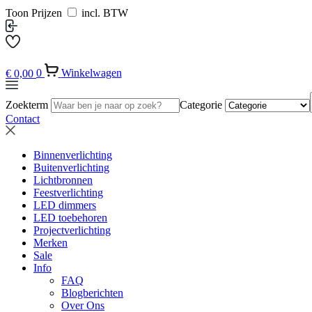
Toon Prijzen
incl. BTW
€
0,00
0
Winkelwagen
Zoekterm
Categorie
Contact
Binnenverlichting
Buitenverlichting
Lichtbronnen
Feestverlichting
LED dimmers
LED toebehoren
Projectverlichting
Merken
Sale
Info
FAQ
Blogberichten
Over Ons