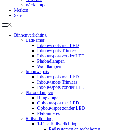
Werklampen
Merken
Sale
Binnenverlichting
Badkamer
Inbouwspots met LED
Inbouwspots Trimless
Inbouwspots zonder LED
Plafondlampen
Wandlampen
Inbouwspots
Inbouwspots met LED
Inbouwspots Trimless
Inbouwspots zonder LED
Plafondlampen
Hanglampen
Opbouwspot met LED
Opbouwspot zonder LED
Plafonnieres
Railverlichting
1-Fase Railverlichting
Railsystemen en toebehoren