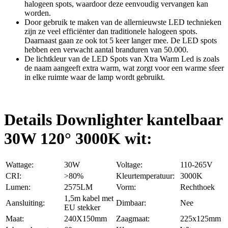
halogeen spots, waardoor deze eenvoudig vervangen kan
worden.
Door gebruik te maken van de allernieuwste LED technieken
zijn ze veel efficiënter dan traditionele halogeen spots.
Daarnaast gaan ze ook tot 5 keer langer mee. De LED spots
hebben een verwacht aantal branduren van 50.000.
De lichtkleur van de LED Spots van Xtra Warm Led is zoals
de naam aangeeft extra warm, wat zorgt voor een warme sfeer
in elke ruimte waar de lamp wordt gebruikt.
Details Downlighter kantelbaar
30W 120° 3000K wit:
Wattage:
30W
Voltage:
110-265V
CRI:
>80%
Kleurtemperatuur:
3000K
Lumen:
2575LM
Vorm:
Rechthoek
1,5m kabel met
Aansluiting:
Dimbaar:
Nee
EU stekker
Maat:
240X150mm
Zaagmaat:
225x125mm