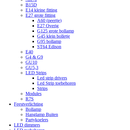
B15D
E14 kleine fitting
E27 grote fitting
A60 (peertje)
E27 Overig
G125 grote bollamp
G45 klein bolletje
G95 bollamp
ST64 Edison
E40
G4 & G9
GU10
GU5,3
LED Strips
Led strip drivers
Led Strip toebehoren
Strips
Modules
R7S
Feestverlichting
Bollamp
Hanglamp Buiten
Partykoelers
LED dimmers