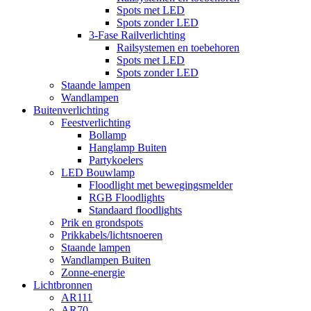
Spots met LED
Spots zonder LED
3-Fase Railverlichting
Railsystemen en toebehoren
Spots met LED
Spots zonder LED
Staande lampen
Wandlampen
Buitenverlichting
Feestverlichting
Bollamp
Hanglamp Buiten
Partykoelers
LED Bouwlamp
Floodlight met bewegingsmelder
RGB Floodlights
Standaard floodlights
Prik en grondspots
Prikkabels/lichtsnoeren
Staande lampen
Wandlampen Buiten
Zonne-energie
Lichtbronnen
AR111
AR70