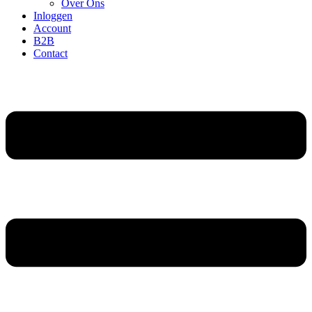
Over Ons
Inloggen
Account
B2B
Contact