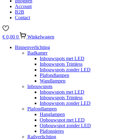
Inloggen
Account
B2B
Contact
€
0,00
0
Winkelwagen
Binnenverlichting
Badkamer
Inbouwspots met LED
Inbouwspots Trimless
Inbouwspots zonder LED
Plafondlampen
Wandlampen
Inbouwspots
Inbouwspots met LED
Inbouwspots Trimless
Inbouwspots zonder LED
Plafondlampen
Hanglampen
Opbouwspot met LED
Opbouwspot zonder LED
Plafonnieres
Railverlichting