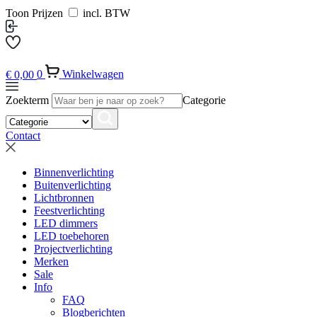
Toon Prijzen
incl. BTW
€
0,00
0
Winkelwagen
Zoekterm
Categorie
Contact
Binnenverlichting
Buitenverlichting
Lichtbronnen
Feestverlichting
LED dimmers
LED toebehoren
Projectverlichting
Merken
Sale
Info
FAQ
Blogberichten