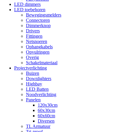
LED dimmers
LED toebehoren
Bewegingsmelders
Connectoren
Dimmerknop
Drivers
Fittingen
Netsnoeren
Ophangkabels
Opvulringen
Overig
Schakelmateriaal
Projectverlichting
Buizen
Downlighters
Highbay
LED Batten
Noodverlichting
Panelen
120x30cm
60x30cm
60x60cm
Diversen
TL Armatuur
Tri-proof