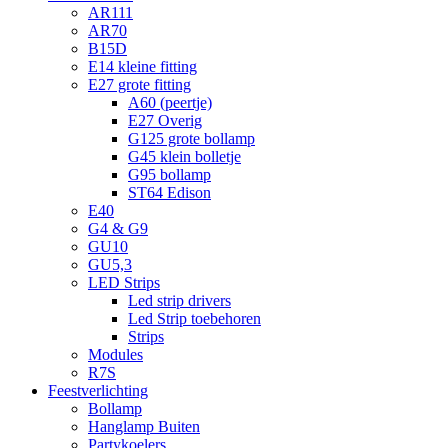
AR111
AR70
B15D
E14 kleine fitting
E27 grote fitting
A60 (peertje)
E27 Overig
G125 grote bollamp
G45 klein bolletje
G95 bollamp
ST64 Edison
E40
G4 & G9
GU10
GU5,3
LED Strips
Led strip drivers
Led Strip toebehoren
Strips
Modules
R7S
Feestverlichting
Bollamp
Hanglamp Buiten
Partykoelers