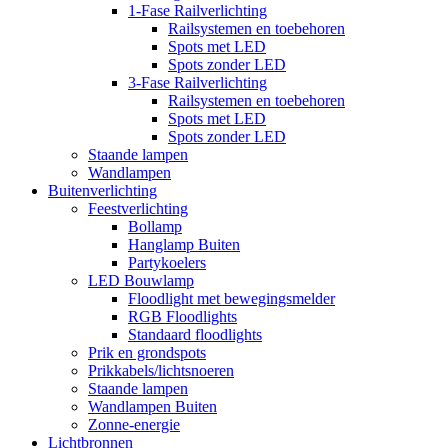
1-Fase Railverlichting
Railsystemen en toebehoren
Spots met LED
Spots zonder LED
3-Fase Railverlichting
Railsystemen en toebehoren
Spots met LED
Spots zonder LED
Staande lampen
Wandlampen
Buitenverlichting
Feestverlichting
Bollamp
Hanglamp Buiten
Partykoelers
LED Bouwlamp
Floodlight met bewegingsmelder
RGB Floodlights
Standaard floodlights
Prik en grondspots
Prikkabels/lichtsnoeren
Staande lampen
Wandlampen Buiten
Zonne-energie
Lichtbronnen