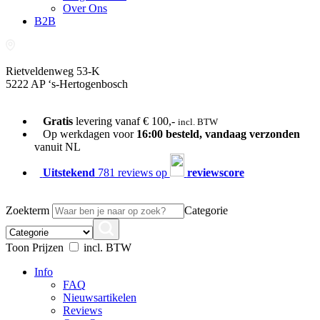
Over Ons
B2B
Rietveldenweg 53-K
5222 AP ‘s-Hertogenbosch
073-689 54 61
Gratis
levering vanaf € 100,-
incl. BTW
Op werkdagen voor
16:00 besteld, vandaag verzonden
vanuit NL
Uitstekend
781 reviews op
reviewscore
Zoekterm
Categorie
Toon Prijzen
incl. BTW
Info
FAQ
Nieuwsartikelen
Reviews