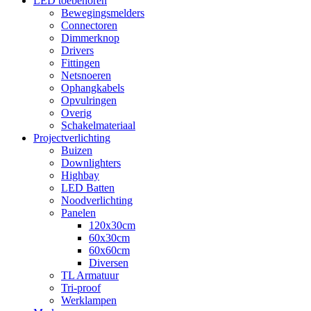
LED toebehoren
Bewegingsmelders
Connectoren
Dimmerknop
Drivers
Fittingen
Netsnoeren
Ophangkabels
Opvulringen
Overig
Schakelmateriaal
Projectverlichting
Buizen
Downlighters
Highbay
LED Batten
Noodverlichting
Panelen
120x30cm
60x30cm
60x60cm
Diversen
TL Armatuur
Tri-proof
Werklampen