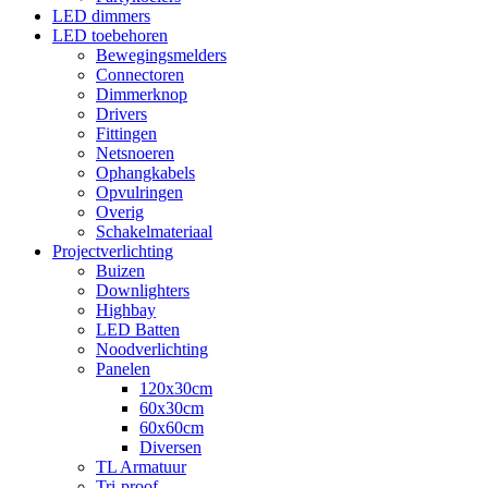
LED dimmers
LED toebehoren
Bewegingsmelders
Connectoren
Dimmerknop
Drivers
Fittingen
Netsnoeren
Ophangkabels
Opvulringen
Overig
Schakelmateriaal
Projectverlichting
Buizen
Downlighters
Highbay
LED Batten
Noodverlichting
Panelen
120x30cm
60x30cm
60x60cm
Diversen
TL Armatuur
Tri-proof