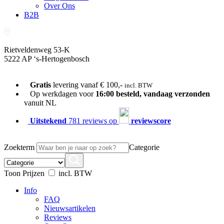
Over Ons
B2B
Rietveldenweg 53-K
5222 AP ‘s-Hertogenbosch
073-689 54 61
Gratis
levering vanaf € 100,-
incl. BTW
Op werkdagen voor
16:00 besteld, vandaag verzonden
vanuit NL
Uitstekend
781 reviews op
reviewscore
Zoekterm
Categorie
Toon Prijzen
incl. BTW
Info
FAQ
Nieuwsartikelen
Reviews