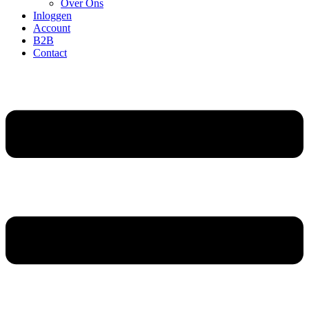
Over Ons
Inloggen
Account
B2B
Contact