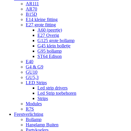
AR111
AR70
B15D
E14 kleine fitting
E27 grote fitting
A60 (peertje)
E27 Overig
G125 grote bollamp
G45 klein bolletje
G95 bollamp
ST64 Edison
E40
G4 & G9
GU10
GU5,3
LED Strips
Led strip drivers
Led Strip toebehoren
Strips
Modules
R7S
Feestverlichting
Bollamp
Hanglamp Buiten
Partykoelers