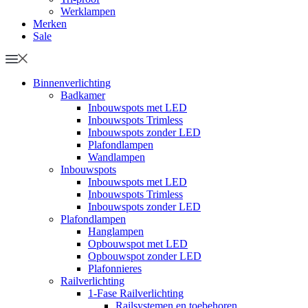
Werklampen
Merken
Sale
Binnenverlichting
Badkamer
Inbouwspots met LED
Inbouwspots Trimless
Inbouwspots zonder LED
Plafondlampen
Wandlampen
Inbouwspots
Inbouwspots met LED
Inbouwspots Trimless
Inbouwspots zonder LED
Plafondlampen
Hanglampen
Opbouwspot met LED
Opbouwspot zonder LED
Plafonnieres
Railverlichting
1-Fase Railverlichting
Railsystemen en toebehoren