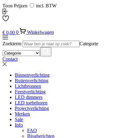
Toon Prijzen
incl. BTW
€
0,00
0
Winkelwagen
Zoekterm
Categorie
Contact
Binnenverlichting
Buitenverlichting
Lichtbronnen
Feestverlichting
LED dimmers
LED toebehoren
Projectverlichting
Merken
Sale
Info
FAQ
Blogberichten