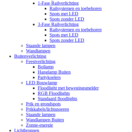
1-Fase Railverlichting
Railsystemen en toebehoren
Spots met LED
Spots zonder LED
3-Fase Railverlichting
Railsystemen en toebehoren
Spots met LED
Spots zonder LED
Staande lampen
Wandlampen
Buitenverlichting
Feestverlichting
Bollamp
Hanglamp Buiten
Partykoelers
LED Bouwlamp
Floodlight met bewegingsmelder
RGB Floodlights
Standaard floodlights
Prik en grondspots
Prikkabels/lichtsnoeren
Staande lampen
Wandlampen Buiten
Zonne-energie
Lichtbronnen