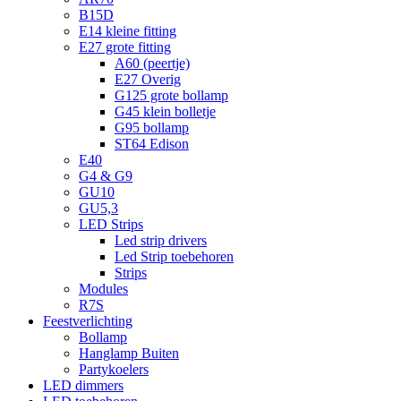
B15D
E14 kleine fitting
E27 grote fitting
A60 (peertje)
E27 Overig
G125 grote bollamp
G45 klein bolletje
G95 bollamp
ST64 Edison
E40
G4 & G9
GU10
GU5,3
LED Strips
Led strip drivers
Led Strip toebehoren
Strips
Modules
R7S
Feestverlichting
Bollamp
Hanglamp Buiten
Partykoelers
LED dimmers