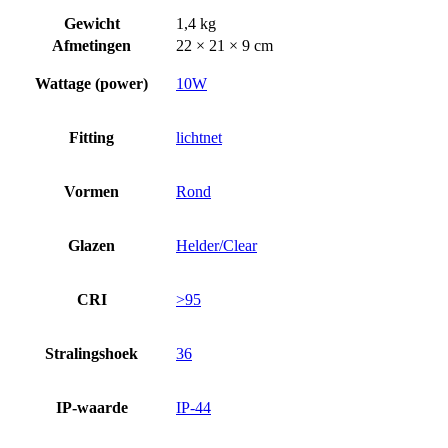
Gewicht
1,4 kg
Afmetingen
22 × 21 × 9 cm
Wattage (power)
10W
Fitting
lichtnet
Vormen
Rond
Glazen
Helder/Clear
CRI
>95
Stralingshoek
36
IP-waarde
IP-44