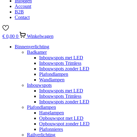
Inloggen
Account
B2B
Contact
€
0,00
0
Winkelwagen
Binnenverlichting
Badkamer
Inbouwspots met LED
Inbouwspots Trimless
Inbouwspots zonder LED
Plafondlampen
Wandlampen
Inbouwspots
Inbouwspots met LED
Inbouwspots Trimless
Inbouwspots zonder LED
Plafondlampen
Hanglampen
Opbouwspot met LED
Opbouwspot zonder LED
Plafonnieres
Railverlichting