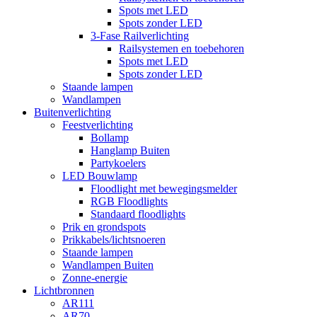
Spots met LED
Spots zonder LED
3-Fase Railverlichting
Railsystemen en toebehoren
Spots met LED
Spots zonder LED
Staande lampen
Wandlampen
Buitenverlichting
Feestverlichting
Bollamp
Hanglamp Buiten
Partykoelers
LED Bouwlamp
Floodlight met bewegingsmelder
RGB Floodlights
Standaard floodlights
Prik en grondspots
Prikkabels/lichtsnoeren
Staande lampen
Wandlampen Buiten
Zonne-energie
Lichtbronnen
AR111
AR70