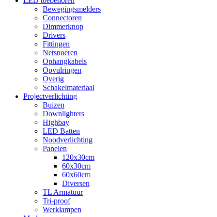
LED toebehoren
Bewegingsmelders
Connectoren
Dimmerknop
Drivers
Fittingen
Netsnoeren
Ophangkabels
Opvulringen
Overig
Schakelmateriaal
Projectverlichting
Buizen
Downlighters
Highbay
LED Batten
Noodverlichting
Panelen
120x30cm
60x30cm
60x60cm
Diversen
TL Armatuur
Tri-proof
Werklampen