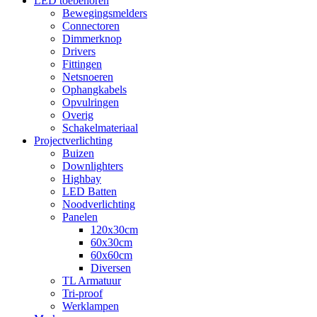
LED toebehoren
Bewegingsmelders
Connectoren
Dimmerknop
Drivers
Fittingen
Netsnoeren
Ophangkabels
Opvulringen
Overig
Schakelmateriaal
Projectverlichting
Buizen
Downlighters
Highbay
LED Batten
Noodverlichting
Panelen
120x30cm
60x30cm
60x60cm
Diversen
TL Armatuur
Tri-proof
Werklampen