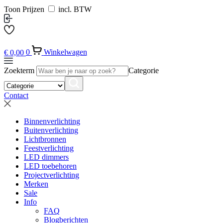
Toon Prijzen
incl. BTW
€
0,00
0
Winkelwagen
Zoekterm
Categorie
Contact
Binnenverlichting
Buitenverlichting
Lichtbronnen
Feestverlichting
LED dimmers
LED toebehoren
Projectverlichting
Merken
Sale
Info
FAQ
Blogberichten