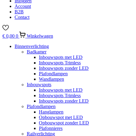
Inloggen
Account
B2B
Contact
€
0,00
0
Winkelwagen
Binnenverlichting
Badkamer
Inbouwspots met LED
Inbouwspots Trimless
Inbouwspots zonder LED
Plafondlampen
Wandlampen
Inbouwspots
Inbouwspots met LED
Inbouwspots Trimless
Inbouwspots zonder LED
Plafondlampen
Hanglampen
Opbouwspot met LED
Opbouwspot zonder LED
Plafonnieres
Railverlichting