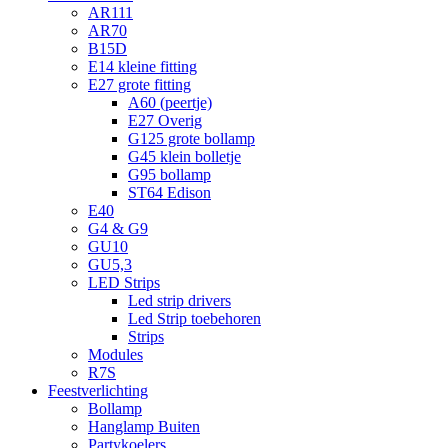
AR111
AR70
B15D
E14 kleine fitting
E27 grote fitting
A60 (peertje)
E27 Overig
G125 grote bollamp
G45 klein bolletje
G95 bollamp
ST64 Edison
E40
G4 & G9
GU10
GU5,3
LED Strips
Led strip drivers
Led Strip toebehoren
Strips
Modules
R7S
Feestverlichting
Bollamp
Hanglamp Buiten
Partykoelers