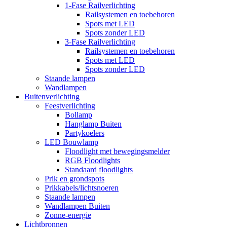
1-Fase Railverlichting
Railsystemen en toebehoren
Spots met LED
Spots zonder LED
3-Fase Railverlichting
Railsystemen en toebehoren
Spots met LED
Spots zonder LED
Staande lampen
Wandlampen
Buitenverlichting
Feestverlichting
Bollamp
Hanglamp Buiten
Partykoelers
LED Bouwlamp
Floodlight met bewegingsmelder
RGB Floodlights
Standaard floodlights
Prik en grondspots
Prikkabels/lichtsnoeren
Staande lampen
Wandlampen Buiten
Zonne-energie
Lichtbronnen