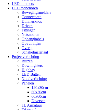
LED dimmers
LED toebehoren
Bewegingsmelders
Connectoren
Dimmerknop
Drivers
Fittingen
Netsnoeren
Ophangkabels
Opvulringen
Overig
Schakelmateriaal
Projectverlichting
Buizen
Downlighters
Highbay
LED Batten
Noodverlichting
Panelen
120x30cm
60x30cm
60x60cm
Diversen
TL Armatuur
Tri-proof