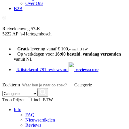
Over Ons
B2B
Rietveldenweg 53-K
5222 AP ‘s-Hertogenbosch
073-689 54 61
Gratis
levering vanaf € 100,-
incl. BTW
Op werkdagen voor
16:00 besteld, vandaag verzonden
vanuit NL
Uitstekend
781 reviews op
reviewscore
Zoekterm
Categorie
Toon Prijzen
incl. BTW
Info
FAQ
Nieuwsartikelen
Reviews