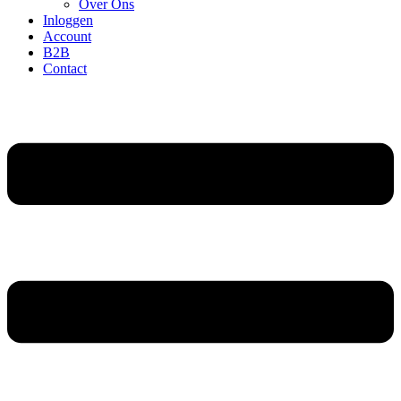
Over Ons
Inloggen
Account
B2B
Contact