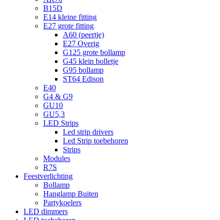
B15D
E14 kleine fitting
E27 grote fitting
A60 (peertje)
E27 Overig
G125 grote bollamp
G45 klein bolletje
G95 bollamp
ST64 Edison
E40
G4 & G9
GU10
GU5,3
LED Strips
Led strip drivers
Led Strip toebehoren
Strips
Modules
R7S
Feestverlichting
Bollamp
Hanglamp Buiten
Partykoelers
LED dimmers