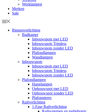
Werklampen
Merken
Sale
Binnenverlichting
Badkamer
Inbouwspots met LED
Inbouwspots Trimless
Inbouwspots zonder LED
Plafondlampen
Wandlampen
Inbouwspots
Inbouwspots met LED
Inbouwspots Trimless
Inbouwspots zonder LED
Plafondlampen
Hanglampen
Opbouwspot met LED
Opbouwspot zonder LED
Plafonnieres
Railverlichting
1-Fase Railverlichting
Railsystemen en toebehoren