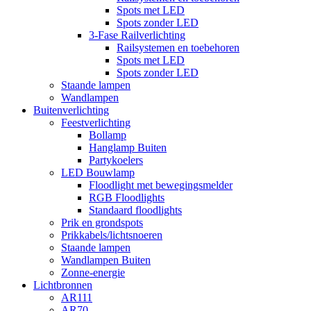
Spots met LED
Spots zonder LED
3-Fase Railverlichting
Railsystemen en toebehoren
Spots met LED
Spots zonder LED
Staande lampen
Wandlampen
Buitenverlichting
Feestverlichting
Bollamp
Hanglamp Buiten
Partykoelers
LED Bouwlamp
Floodlight met bewegingsmelder
RGB Floodlights
Standaard floodlights
Prik en grondspots
Prikkabels/lichtsnoeren
Staande lampen
Wandlampen Buiten
Zonne-energie
Lichtbronnen
AR111
AR70