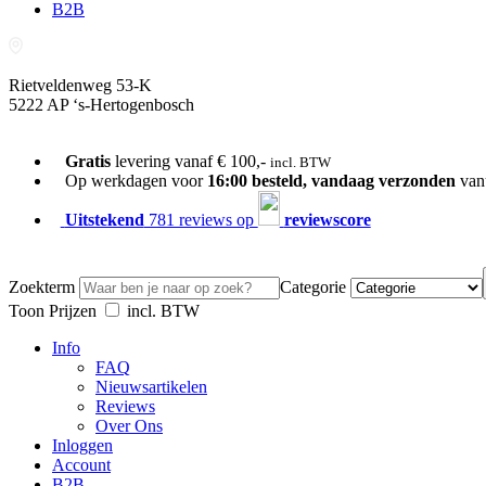
B2B
Rietveldenweg 53-K
5222 AP ‘s-Hertogenbosch
073-689 54 61
Gratis
levering vanaf € 100,-
incl. BTW
Op werkdagen voor
16:00 besteld, vandaag verzonden
van
Uitstekend
781 reviews op
reviewscore
Zoekterm
Categorie
Toon Prijzen
incl. BTW
Info
FAQ
Nieuwsartikelen
Reviews
Over Ons
Inloggen
Account
B2B