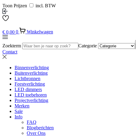
Toon Prijzen
incl. BTW
€
0,00
0
Winkelwagen
Zoekterm
Categorie
Contact
Binnenverlichting
Buitenverlichting
Lichtbronnen
Feestverlichting
LED dimmers
LED toebehoren
Projectverlichting
Merken
Sale
Info
FAQ
Blogberichten
Over Ons