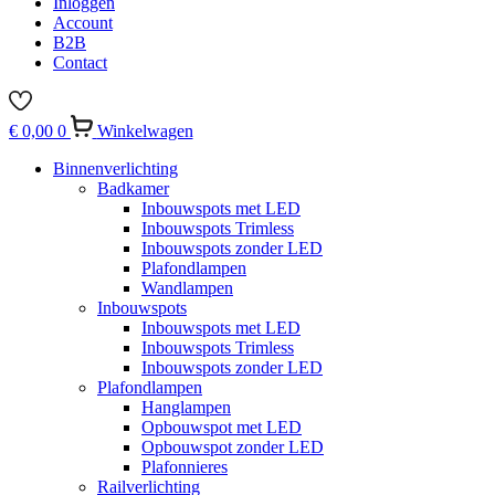
Inloggen
Account
B2B
Contact
€
0,00
0
Winkelwagen
Binnenverlichting
Badkamer
Inbouwspots met LED
Inbouwspots Trimless
Inbouwspots zonder LED
Plafondlampen
Wandlampen
Inbouwspots
Inbouwspots met LED
Inbouwspots Trimless
Inbouwspots zonder LED
Plafondlampen
Hanglampen
Opbouwspot met LED
Opbouwspot zonder LED
Plafonnieres
Railverlichting