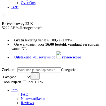
Over Ons
B2B
Rietveldenweg 53-K
5222 AP ‘s-Hertogenbosch
073-689 54 61
Gratis
levering vanaf € 100,-
incl. BTW
Op werkdagen voor
16:00 besteld, vandaag verzonden
vanuit NL
Uitstekend
781 reviews op
reviewscore
Zoekterm
Categorie
Toon Prijzen
incl. BTW
Info
FAQ
Nieuwsartikelen
Reviews