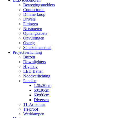
LED toebehoren
Bewegingsmelders
Connectoren
Dimmerknop
Drivers
Fittingen
Netsnoeren
Ophangkabels
Opvulringen
Overig
Schakelmateriaal
Projectverlichting
Buizen
Downlighters
Highbay
LED Batten
Noodverlichting
Panelen
120x30cm
60x30cm
60x60cm
Diversen
TL Armatuur
Tri-proof
Werklampen