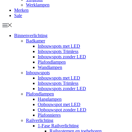
Werklampen
Merken
Sale
Binnenverlichting
Badkamer
Inbouwspots met LED
Inbouwspots Trimless
Inbouwspots zonder LED
Plafondlampen
Wandlampen
Inbouwspots
Inbouwspots met LED
Inbouwspots Trimless
Inbouwspots zonder LED
Plafondlampen
Hanglampen
Opbouwspot met LED
Opbouwspot zonder LED
Plafonnieres
Railverlichting
1-Fase Railverlichting
Railsystemen en toebehoren