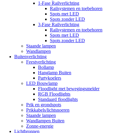
1-Fase Railverlichting
Railsystemen en toebehoren
Spots met LED
Spots zonder LED
3-Fase Railverlichting
Railsystemen en toebehoren
Spots met LED
Spots zonder LED
Staande lampen
Wandlampen
Buitenverlichting
Feestverlichting
Bollamp
Hanglamp Buiten
Partykoelers
LED Bouwlamp
Floodlight met bewegingsmelder
RGB Floodlights
Standaard floodlights
Prik en grondspots
Prikkabels/lichtsnoeren
Staande lampen
Wandlampen Buiten
Zonne-energie
Lichtbronnen