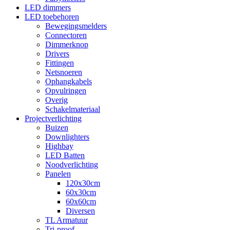
LED dimmers
LED toebehoren
Bewegingsmelders
Connectoren
Dimmerknop
Drivers
Fittingen
Netsnoeren
Ophangkabels
Opvulringen
Overig
Schakelmateriaal
Projectverlichting
Buizen
Downlighters
Highbay
LED Batten
Noodverlichting
Panelen
120x30cm
60x30cm
60x60cm
Diversen
TL Armatuur
Tri-proof