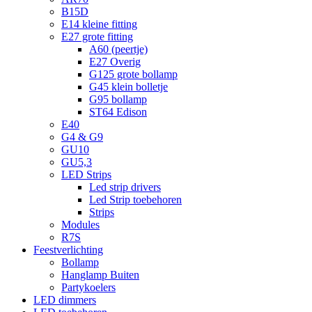
B15D
E14 kleine fitting
E27 grote fitting
A60 (peertje)
E27 Overig
G125 grote bollamp
G45 klein bolletje
G95 bollamp
ST64 Edison
E40
G4 & G9
GU10
GU5,3
LED Strips
Led strip drivers
Led Strip toebehoren
Strips
Modules
R7S
Feestverlichting
Bollamp
Hanglamp Buiten
Partykoelers
LED dimmers