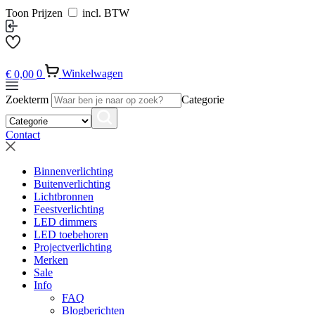
Toon Prijzen
incl. BTW
€
0,00
0
Winkelwagen
Zoekterm
Categorie
Contact
Binnenverlichting
Buitenverlichting
Lichtbronnen
Feestverlichting
LED dimmers
LED toebehoren
Projectverlichting
Merken
Sale
Info
FAQ
Blogberichten