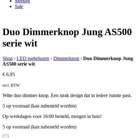
Merken
Sale
Duo Dimmerknop Jung AS500
serie wit
Shop
›
LED toebehoren
›
Dimmerknop
›
Duo Dimmerknop Jung
AS500 serie wit
€
6,95
incl. BTW
Witte duo dimmer knop. Een strak design dat in iedere ruimte past.
5 op voorraad (kan nabesteld worden)
Op werkdagen voor 16:00 besteld, morgen in huis!
5 op voorraad (kan nabesteld worden)
-