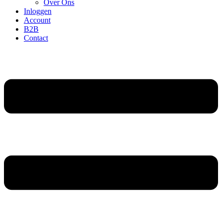
Over Ons
Inloggen
Account
B2B
Contact