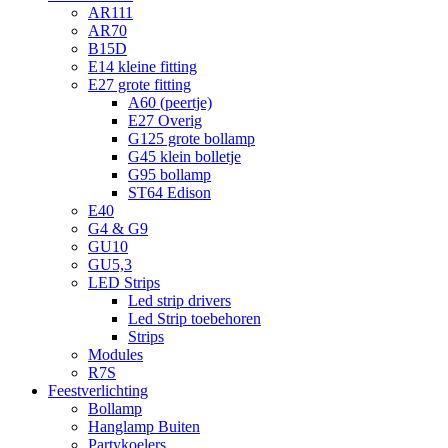
AR111
AR70
B15D
E14 kleine fitting
E27 grote fitting
A60 (peertje)
E27 Overig
G125 grote bollamp
G45 klein bolletje
G95 bollamp
ST64 Edison
E40
G4 & G9
GU10
GU5,3
LED Strips
Led strip drivers
Led Strip toebehoren
Strips
Modules
R7S
Feestverlichting
Bollamp
Hanglamp Buiten
Partykoelers