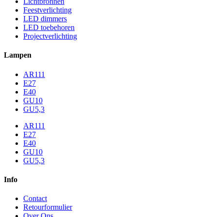
Lichtbronnen
Feestverlichting
LED dimmers
LED toebehoren
Projectverlichting
Lampen
AR111
E27
E40
GU10
GU5,3
AR111
E27
E40
GU10
GU5,3
Info
Contact
Retourformulier
Over Ons