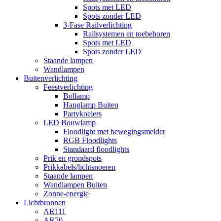
Spots met LED
Spots zonder LED
3-Fase Railverlichting
Railsystemen en toebehoren
Spots met LED
Spots zonder LED
Staande lampen
Wandlampen
Buitenverlichting
Feestverlichting
Bollamp
Hanglamp Buiten
Partykoelers
LED Bouwlamp
Floodlight met bewegingsmelder
RGB Floodlights
Standaard floodlights
Prik en grondspots
Prikkabels/lichtsnoeren
Staande lampen
Wandlampen Buiten
Zonne-energie
Lichtbronnen
AR111
AR70