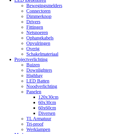
LED toebehoren
Bewegingsmelders
Connectoren
Dimmerknop
Drivers
Fittingen
Netsnoeren
Ophangkabels
Opvulringen
Overig
Schakelmateriaal
Projectverlichting
Buizen
Downlighters
Highbay
LED Batten
Noodverlichting
Panelen
120x30cm
60x30cm
60x60cm
Diversen
TL Armatuur
Tri-proof
Werklampen