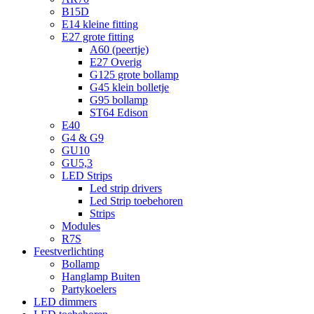
B15D
E14 kleine fitting
E27 grote fitting
A60 (peertje)
E27 Overig
G125 grote bollamp
G45 klein bolletje
G95 bollamp
ST64 Edison
E40
G4 & G9
GU10
GU5,3
LED Strips
Led strip drivers
Led Strip toebehoren
Strips
Modules
R7S
Feestverlichting
Bollamp
Hanglamp Buiten
Partykoelers
LED dimmers