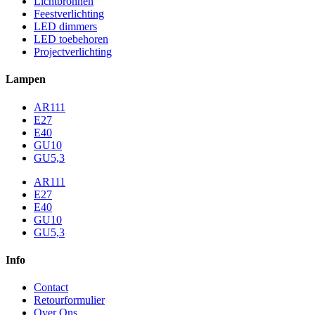
Lichtbronnen
Feestverlichting
LED dimmers
LED toebehoren
Projectverlichting
Lampen
AR111
E27
E40
GU10
GU5,3
AR111
E27
E40
GU10
GU5,3
Info
Contact
Retourformulier
Over Ons