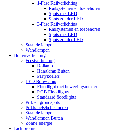
1-Fase Railverlichting
Railsystemen en toebehoren
Spots met LED
Spots zonder LED
3-Fase Railverlichting
Railsystemen en toebehoren
Spots met LED
Spots zonder LED
Staande lampen
Wandlampen
Buitenverlichting
Feestverlichting
Bollamp
Hanglamp Buiten
Partykoelers
LED Bouwlamp
Floodlight met bewegingsmelder
RGB Floodlights
Standaard floodlights
Prik en grondspots
Prikkabels/lichtsnoeren
Staande lampen
Wandlampen Buiten
Zonne-energie
Lichtbronnen