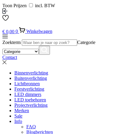
Toon Prijzen
incl. BTW
€
0,00
0
Winkelwagen
Zoekterm
Categorie
Contact
Binnenverlichting
Buitenverlichting
Lichtbronnen
Feestverlichting
LED dimmers
LED toebehoren
Projectverlichting
Merken
Sale
Info
FAQ
Blogberichten