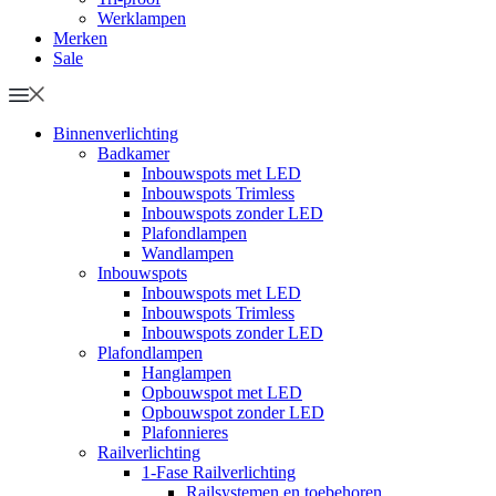
Werklampen
Merken
Sale
Binnenverlichting
Badkamer
Inbouwspots met LED
Inbouwspots Trimless
Inbouwspots zonder LED
Plafondlampen
Wandlampen
Inbouwspots
Inbouwspots met LED
Inbouwspots Trimless
Inbouwspots zonder LED
Plafondlampen
Hanglampen
Opbouwspot met LED
Opbouwspot zonder LED
Plafonnieres
Railverlichting
1-Fase Railverlichting
Railsystemen en toebehoren