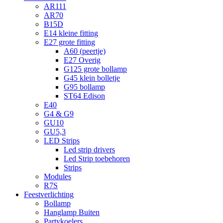
AR111
AR70
B15D
E14 kleine fitting
E27 grote fitting
A60 (peertje)
E27 Overig
G125 grote bollamp
G45 klein bolletje
G95 bollamp
ST64 Edison
E40
G4 & G9
GU10
GU5,3
LED Strips
Led strip drivers
Led Strip toebehoren
Strips
Modules
R7S
Feestverlichting
Bollamp
Hanglamp Buiten
Partykoelers