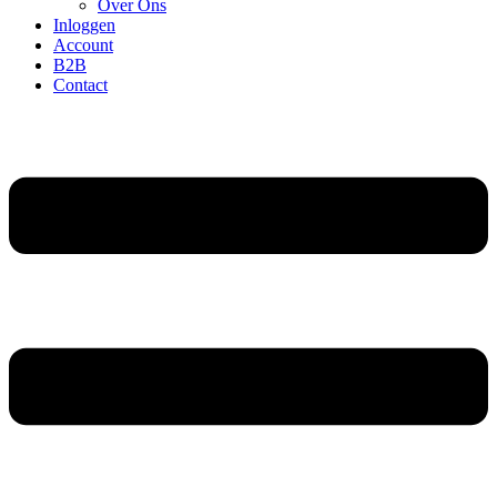
Over Ons
Inloggen
Account
B2B
Contact