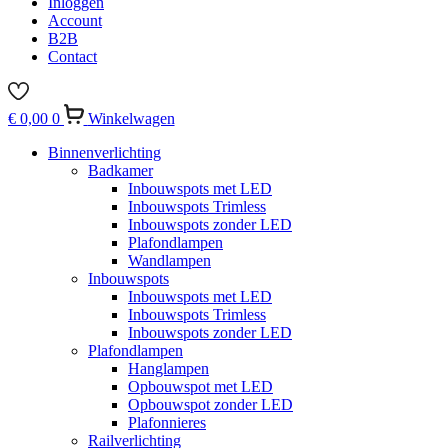
Inloggen
Account
B2B
Contact
€
0,00
0
Winkelwagen
Binnenverlichting
Badkamer
Inbouwspots met LED
Inbouwspots Trimless
Inbouwspots zonder LED
Plafondlampen
Wandlampen
Inbouwspots
Inbouwspots met LED
Inbouwspots Trimless
Inbouwspots zonder LED
Plafondlampen
Hanglampen
Opbouwspot met LED
Opbouwspot zonder LED
Plafonnieres
Railverlichting