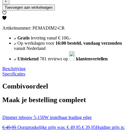
+
Toevoegen aan winkelwagen
Artikelnummer: PEMADIM2-CR
Gratis
levering vanaf € 100,-
Op werkdagen voor
16:00 besteld, vandaag verzonden
vanuit Nederland
Uitstekend
781 reviews op
klantenvertellen
Beschrijving
Specificaties
Combivoordeel
Maak je bestelling compleet
Dimmer inbouw 5-150W instelbaar leading edge
€
49,95
Oorspronkelijke prijs was: € 49,95.
€
39,95
Huidige prijs is: