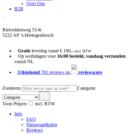
Over Ons
B2B
Rietveldenweg 53-K
5222 AP ‘s-Hertogenbosch
073-689 54 61
Gratis
levering vanaf € 100,-
incl. BTW
Op werkdagen voor
16:00 besteld, vandaag verzonden
vanuit NL
Uitstekend
781 reviews op
reviewscore
Zoekterm
Categorie
Toon Prijzen
incl. BTW
Info
FAQ
Nieuwsartikelen
Reviews