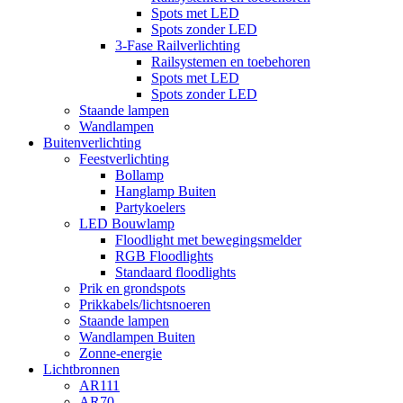
Spots met LED
Spots zonder LED
3-Fase Railverlichting
Railsystemen en toebehoren
Spots met LED
Spots zonder LED
Staande lampen
Wandlampen
Buitenverlichting
Feestverlichting
Bollamp
Hanglamp Buiten
Partykoelers
LED Bouwlamp
Floodlight met bewegingsmelder
RGB Floodlights
Standaard floodlights
Prik en grondspots
Prikkabels/lichtsnoeren
Staande lampen
Wandlampen Buiten
Zonne-energie
Lichtbronnen
AR111
AR70