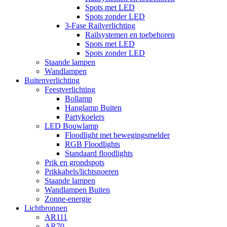
Spots met LED
Spots zonder LED
3-Fase Railverlichting
Railsystemen en toebehoren
Spots met LED
Spots zonder LED
Staande lampen
Wandlampen
Buitenverlichting
Feestverlichting
Bollamp
Hanglamp Buiten
Partykoelers
LED Bouwlamp
Floodlight met bewegingsmelder
RGB Floodlights
Standaard floodlights
Prik en grondspots
Prikkabels/lichtsnoeren
Staande lampen
Wandlampen Buiten
Zonne-energie
Lichtbronnen
AR111
AR70