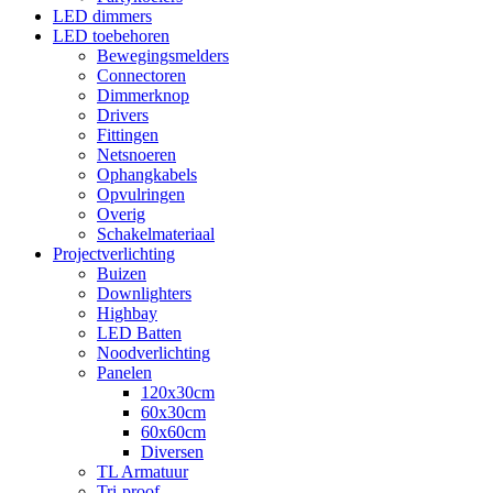
LED dimmers
LED toebehoren
Bewegingsmelders
Connectoren
Dimmerknop
Drivers
Fittingen
Netsnoeren
Ophangkabels
Opvulringen
Overig
Schakelmateriaal
Projectverlichting
Buizen
Downlighters
Highbay
LED Batten
Noodverlichting
Panelen
120x30cm
60x30cm
60x60cm
Diversen
TL Armatuur
Tri-proof