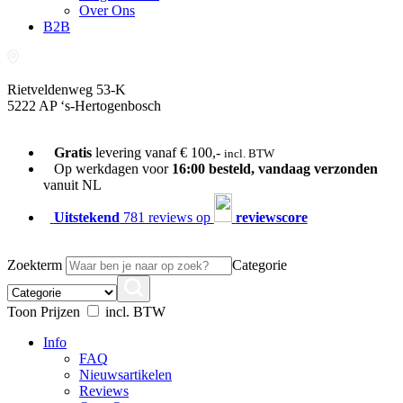
Over Ons
B2B
Rietveldenweg 53-K
5222 AP ‘s-Hertogenbosch
073-689 54 61
Gratis
levering vanaf € 100,-
incl. BTW
Op werkdagen voor
16:00 besteld, vandaag verzonden
vanuit NL
Uitstekend
781 reviews op
reviewscore
Zoekterm
Categorie
Toon Prijzen
incl. BTW
Info
FAQ
Nieuwsartikelen
Reviews