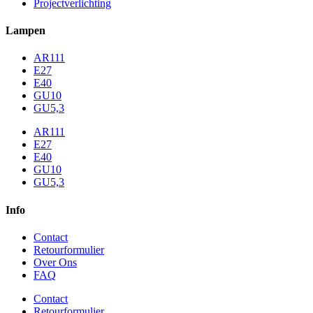
Projectverlichting
Lampen
AR111
E27
E40
GU10
GU5,3
AR111
E27
E40
GU10
GU5,3
Info
Contact
Retourformulier
Over Ons
FAQ
Contact
Retourformulier