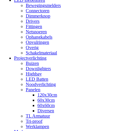
LED toebehoren
Bewegingsmelders
Connectoren
Dimmerknop
Drivers
Fittingen
Netsnoeren
Ophangkabels
Opvulringen
Overig
Schakelmateriaal
Projectverlichting
Buizen
Downlighters
Highbay
LED Batten
Noodverlichting
Panelen
120x30cm
60x30cm
60x60cm
Diversen
TL Armatuur
Tri-proof
Werklampen