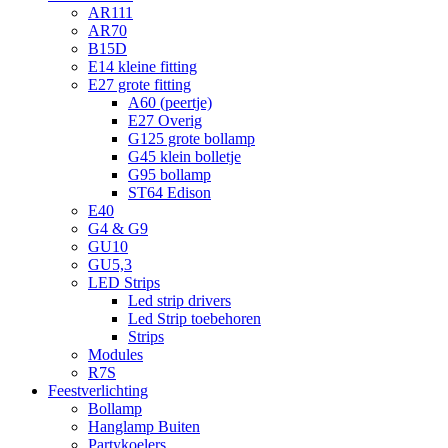
AR111
AR70
B15D
E14 kleine fitting
E27 grote fitting
A60 (peertje)
E27 Overig
G125 grote bollamp
G45 klein bolletje
G95 bollamp
ST64 Edison
E40
G4 & G9
GU10
GU5,3
LED Strips
Led strip drivers
Led Strip toebehoren
Strips
Modules
R7S
Feestverlichting
Bollamp
Hanglamp Buiten
Partykoelers