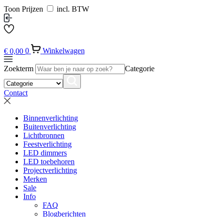
Toon Prijzen
incl. BTW
€
0,00
0
Winkelwagen
Zoekterm
Categorie
Contact
Binnenverlichting
Buitenverlichting
Lichtbronnen
Feestverlichting
LED dimmers
LED toebehoren
Projectverlichting
Merken
Sale
Info
FAQ
Blogberichten