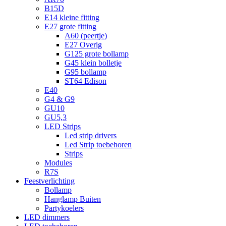
B15D
E14 kleine fitting
E27 grote fitting
A60 (peertje)
E27 Overig
G125 grote bollamp
G45 klein bolletje
G95 bollamp
ST64 Edison
E40
G4 & G9
GU10
GU5,3
LED Strips
Led strip drivers
Led Strip toebehoren
Strips
Modules
R7S
Feestverlichting
Bollamp
Hanglamp Buiten
Partykoelers
LED dimmers