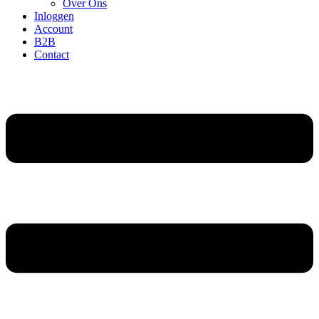
Over Ons
Inloggen
Account
B2B
Contact