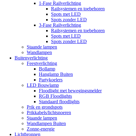
1-Fase Railverlichting
Railsystemen en toebehoren
Spots met LED
Spots zonder LED
3-Fase Railverlichting
Railsystemen en toebehoren
Spots met LED
Spots zonder LED
Staande lampen
Wandlampen
Buitenverlichting
Feestverlichting
Bollamp
Hanglamp Buiten
Partykoelers
LED Bouwlamp
Floodlight met bewegingsmelder
RGB Floodlights
Standaard floodlights
Prik en grondspots
Prikkabels/lichtsnoeren
Staande lampen
Wandlampen Buiten
Zonne-energie
Lichtbronnen