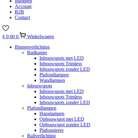
Inloggen
Account
B2B
Contact
€
0,00
0
Winkelwagen
Binnenverlichting
Badkamer
Inbouwspots met LED
Inbouwspots Trimless
Inbouwspots zonder LED
Plafondlampen
Wandlampen
Inbouwspots
Inbouwspots met LED
Inbouwspots Trimless
Inbouwspots zonder LED
Plafondlampen
Hanglampen
Opbouwspot met LED
Opbouwspot zonder LED
Plafonnieres
Railverlichting