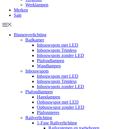
Werklampen
Merken
Sale
Binnenverlichting
Badkamer
Inbouwspots met LED
Inbouwspots Trimless
Inbouwspots zonder LED
Plafondlampen
Wandlampen
Inbouwspots
Inbouwspots met LED
Inbouwspots Trimless
Inbouwspots zonder LED
Plafondlampen
Hanglampen
Opbouwspot met LED
Opbouwspot zonder LED
Plafonnieres
Railverlichting
1-Fase Railverlichting
Railsystemen en toebehoren