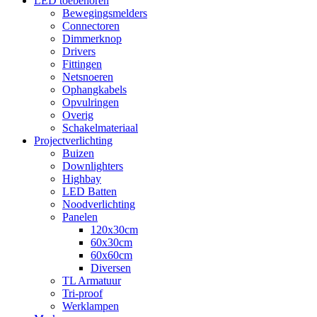
LED toebehoren
Bewegingsmelders
Connectoren
Dimmerknop
Drivers
Fittingen
Netsnoeren
Ophangkabels
Opvulringen
Overig
Schakelmateriaal
Projectverlichting
Buizen
Downlighters
Highbay
LED Batten
Noodverlichting
Panelen
120x30cm
60x30cm
60x60cm
Diversen
TL Armatuur
Tri-proof
Werklampen