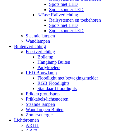
Spots met LED
Spots zonder LED
3-Fase Railverlichting
Railsystemen en toebehoren
Spots met LED
Spots zonder LED
Staande lampen
Wandlampen
Buitenverlichting
Feestverlichting
Bollamp
Hanglamp Buiten
Partykoelers
LED Bouwlamp
Floodlight met bewegingsmelder
RGB Floodlights
Standaard floodlights
Prik en grondspots
Prikkabels/lichtsnoeren
Staande lampen
Wandlampen Buiten
Zonne-energie
Lichtbronnen
AR111
AR70