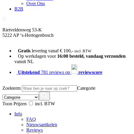
Over Ons
B2B
Rietveldenweg 53-K
5222 AP ‘s-Hertogenbosch
073-689 54 61
Gratis
levering vanaf € 100,-
incl. BTW
Op werkdagen voor
16:00 besteld, vandaag verzonden
vanuit NL
Uitstekend
781 reviews op
reviewscore
Zoekterm
Categorie
Toon Prijzen
incl. BTW
Info
FAQ
Nieuwsartikelen
Reviews