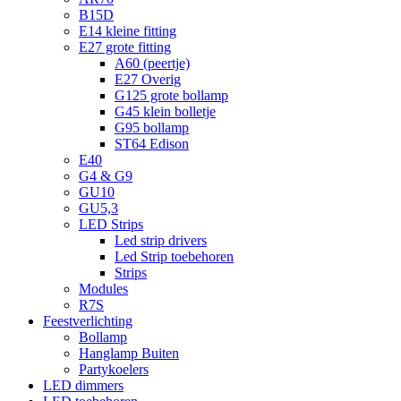
B15D
E14 kleine fitting
E27 grote fitting
A60 (peertje)
E27 Overig
G125 grote bollamp
G45 klein bolletje
G95 bollamp
ST64 Edison
E40
G4 & G9
GU10
GU5,3
LED Strips
Led strip drivers
Led Strip toebehoren
Strips
Modules
R7S
Feestverlichting
Bollamp
Hanglamp Buiten
Partykoelers
LED dimmers