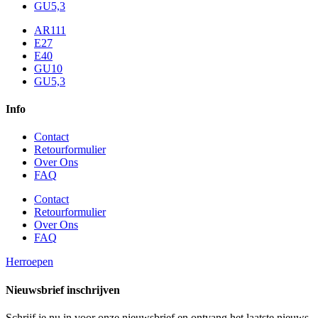
GU5,3
AR111
E27
E40
GU10
GU5,3
Info
Contact
Retourformulier
Over Ons
FAQ
Contact
Retourformulier
Over Ons
FAQ
Herroepen
Nieuwsbrief inschrijven
Schrijf je nu in voor onze nieuwsbrief en ontvang het laatste nieuws