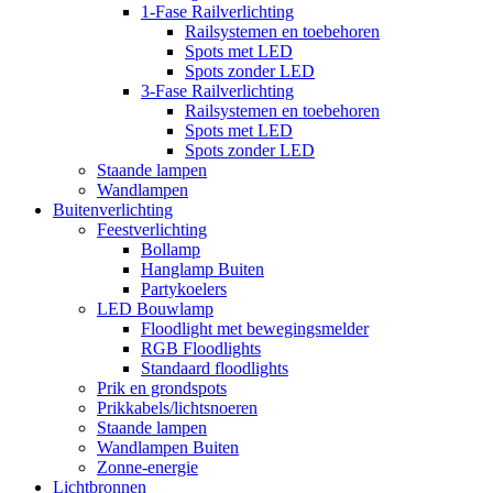
1-Fase Railverlichting
Railsystemen en toebehoren
Spots met LED
Spots zonder LED
3-Fase Railverlichting
Railsystemen en toebehoren
Spots met LED
Spots zonder LED
Staande lampen
Wandlampen
Buitenverlichting
Feestverlichting
Bollamp
Hanglamp Buiten
Partykoelers
LED Bouwlamp
Floodlight met bewegingsmelder
RGB Floodlights
Standaard floodlights
Prik en grondspots
Prikkabels/lichtsnoeren
Staande lampen
Wandlampen Buiten
Zonne-energie
Lichtbronnen