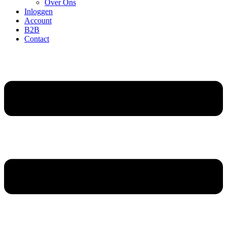
Over Ons
Inloggen
Account
B2B
Contact