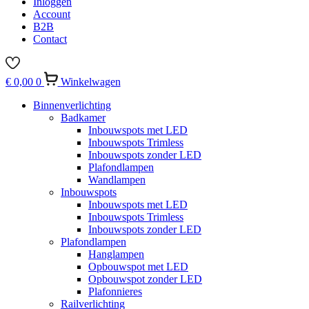
Inloggen
Account
B2B
Contact
€
0,00
0
Winkelwagen
Binnenverlichting
Badkamer
Inbouwspots met LED
Inbouwspots Trimless
Inbouwspots zonder LED
Plafondlampen
Wandlampen
Inbouwspots
Inbouwspots met LED
Inbouwspots Trimless
Inbouwspots zonder LED
Plafondlampen
Hanglampen
Opbouwspot met LED
Opbouwspot zonder LED
Plafonnieres
Railverlichting