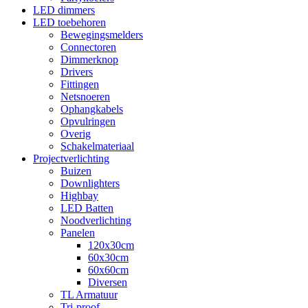
LED dimmers
LED toebehoren
Bewegingsmelders
Connectoren
Dimmerknop
Drivers
Fittingen
Netsnoeren
Ophangkabels
Opvulringen
Overig
Schakelmateriaal
Projectverlichting
Buizen
Downlighters
Highbay
LED Batten
Noodverlichting
Panelen
120x30cm
60x30cm
60x60cm
Diversen
TL Armatuur
Tri-proof