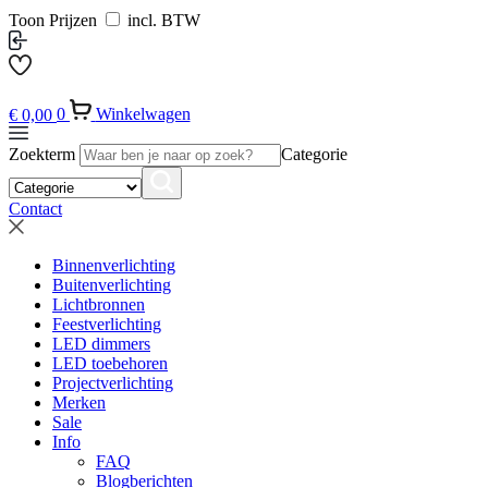
Toon Prijzen
incl. BTW
€
0,00
0
Winkelwagen
Zoekterm
Categorie
Contact
Binnenverlichting
Buitenverlichting
Lichtbronnen
Feestverlichting
LED dimmers
LED toebehoren
Projectverlichting
Merken
Sale
Info
FAQ
Blogberichten