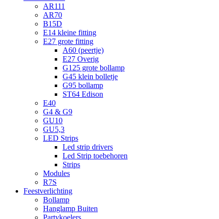
AR111
AR70
B15D
E14 kleine fitting
E27 grote fitting
A60 (peertje)
E27 Overig
G125 grote bollamp
G45 klein bolletje
G95 bollamp
ST64 Edison
E40
G4 & G9
GU10
GU5,3
LED Strips
Led strip drivers
Led Strip toebehoren
Strips
Modules
R7S
Feestverlichting
Bollamp
Hanglamp Buiten
Partykoelers