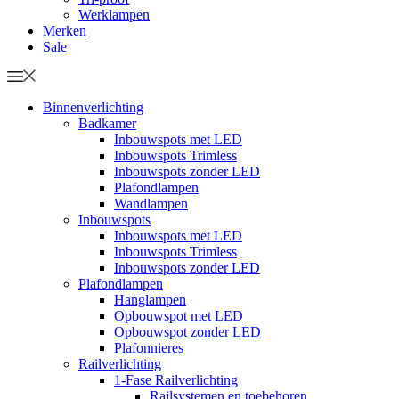
Werklampen
Merken
Sale
Binnenverlichting
Badkamer
Inbouwspots met LED
Inbouwspots Trimless
Inbouwspots zonder LED
Plafondlampen
Wandlampen
Inbouwspots
Inbouwspots met LED
Inbouwspots Trimless
Inbouwspots zonder LED
Plafondlampen
Hanglampen
Opbouwspot met LED
Opbouwspot zonder LED
Plafonnieres
Railverlichting
1-Fase Railverlichting
Railsystemen en toebehoren