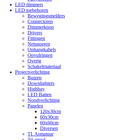
LED dimmers
LED toebehoren
Bewegingsmelders
Connectoren
Dimmerknop
Drivers
Fittingen
Netsnoeren
Ophangkabels
Opvulringen
Overig
Schakelmateriaal
Projectverlichting
Buizen
Downlighters
Highbay
LED Batten
Noodverlichting
Panelen
120x30cm
60x30cm
60x60cm
Diversen
TL Armatuur
Tri-proof