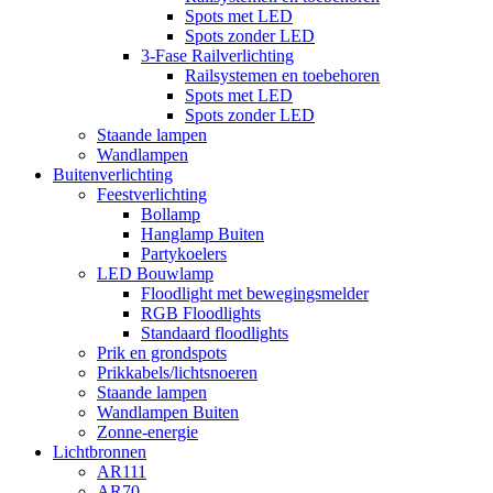
Spots met LED
Spots zonder LED
3-Fase Railverlichting
Railsystemen en toebehoren
Spots met LED
Spots zonder LED
Staande lampen
Wandlampen
Buitenverlichting
Feestverlichting
Bollamp
Hanglamp Buiten
Partykoelers
LED Bouwlamp
Floodlight met bewegingsmelder
RGB Floodlights
Standaard floodlights
Prik en grondspots
Prikkabels/lichtsnoeren
Staande lampen
Wandlampen Buiten
Zonne-energie
Lichtbronnen
AR111
AR70