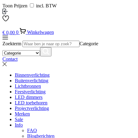
Toon Prijzen
incl. BTW
€
0,00
0
Winkelwagen
Zoekterm
Categorie
Contact
Binnenverlichting
Buitenverlichting
Lichtbronnen
Feestverlichting
LED dimmers
LED toebehoren
Projectverlichting
Merken
Sale
Info
FAQ
Blogberichten