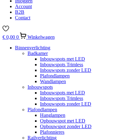
Inloggen
Account
B2B
Contact
€
0,00
0
Winkelwagen
Binnenverlichting
Badkamer
Inbouwspots met LED
Inbouwspots Trimless
Inbouwspots zonder LED
Plafondlampen
Wandlampen
Inbouwspots
Inbouwspots met LED
Inbouwspots Trimless
Inbouwspots zonder LED
Plafondlampen
Hanglampen
Opbouwspot met LED
Opbouwspot zonder LED
Plafonnieres
Railverlichting