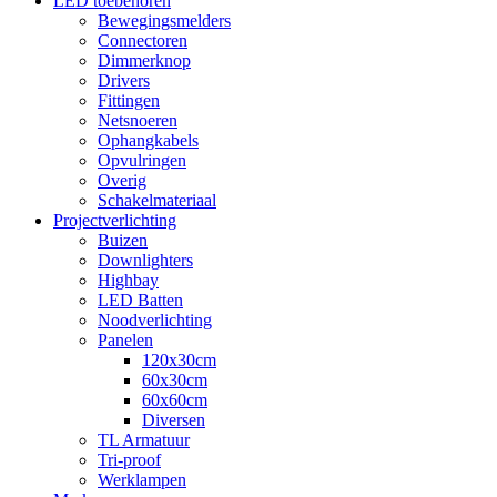
LED toebehoren
Bewegingsmelders
Connectoren
Dimmerknop
Drivers
Fittingen
Netsnoeren
Ophangkabels
Opvulringen
Overig
Schakelmateriaal
Projectverlichting
Buizen
Downlighters
Highbay
LED Batten
Noodverlichting
Panelen
120x30cm
60x30cm
60x60cm
Diversen
TL Armatuur
Tri-proof
Werklampen