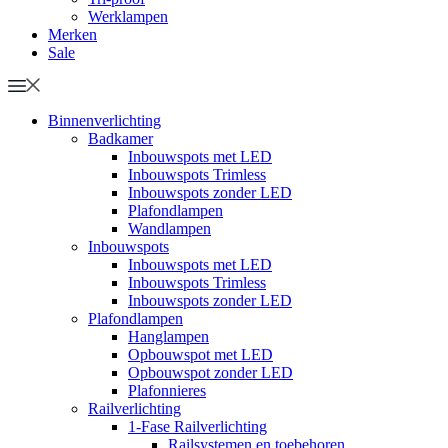
Werklampen
Merken
Sale
Binnenverlichting
Badkamer
Inbouwspots met LED
Inbouwspots Trimless
Inbouwspots zonder LED
Plafondlampen
Wandlampen
Inbouwspots
Inbouwspots met LED
Inbouwspots Trimless
Inbouwspots zonder LED
Plafondlampen
Hanglampen
Opbouwspot met LED
Opbouwspot zonder LED
Plafonnieres
Railverlichting
1-Fase Railverlichting
Railsystemen en toebehoren