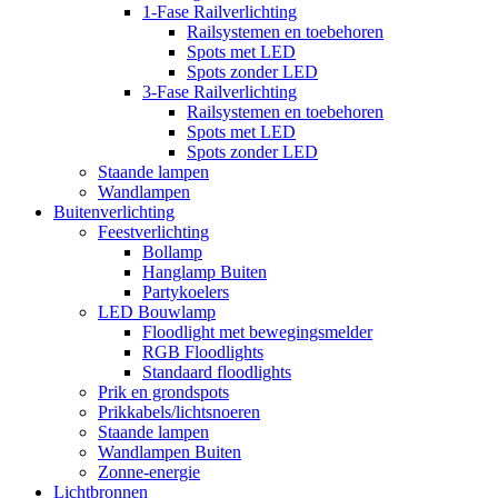
1-Fase Railverlichting
Railsystemen en toebehoren
Spots met LED
Spots zonder LED
3-Fase Railverlichting
Railsystemen en toebehoren
Spots met LED
Spots zonder LED
Staande lampen
Wandlampen
Buitenverlichting
Feestverlichting
Bollamp
Hanglamp Buiten
Partykoelers
LED Bouwlamp
Floodlight met bewegingsmelder
RGB Floodlights
Standaard floodlights
Prik en grondspots
Prikkabels/lichtsnoeren
Staande lampen
Wandlampen Buiten
Zonne-energie
Lichtbronnen