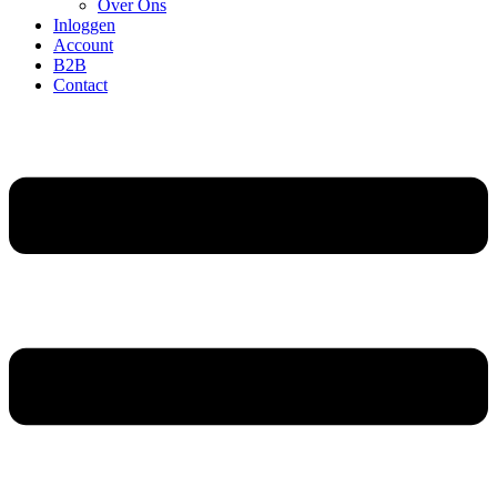
Over Ons
Inloggen
Account
B2B
Contact