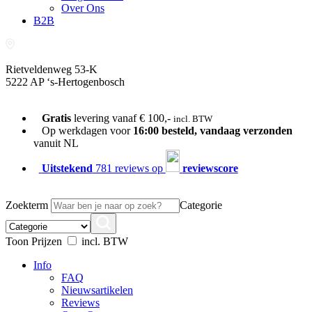
Over Ons
B2B
Rietveldenweg 53-K
5222 AP ‘s-Hertogenbosch
073-689 54 61
Gratis
levering vanaf € 100,-
incl. BTW
Op werkdagen voor
16:00 besteld, vandaag verzonden
vanuit NL
Uitstekend
781 reviews op
reviewscore
Zoekterm
Categorie
Toon Prijzen
incl. BTW
Info
FAQ
Nieuwsartikelen
Reviews