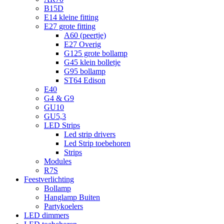
B15D
E14 kleine fitting
E27 grote fitting
A60 (peertje)
E27 Overig
G125 grote bollamp
G45 klein bolletje
G95 bollamp
ST64 Edison
E40
G4 & G9
GU10
GU5,3
LED Strips
Led strip drivers
Led Strip toebehoren
Strips
Modules
R7S
Feestverlichting
Bollamp
Hanglamp Buiten
Partykoelers
LED dimmers