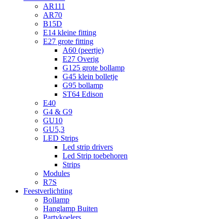
AR111
AR70
B15D
E14 kleine fitting
E27 grote fitting
A60 (peertje)
E27 Overig
G125 grote bollamp
G45 klein bolletje
G95 bollamp
ST64 Edison
E40
G4 & G9
GU10
GU5,3
LED Strips
Led strip drivers
Led Strip toebehoren
Strips
Modules
R7S
Feestverlichting
Bollamp
Hanglamp Buiten
Partykoelers