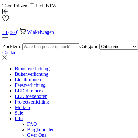
Toon Prijzen
incl. BTW
€
0,00
0
Winkelwagen
Zoekterm
Categorie
Contact
Binnenverlichting
Buitenverlichting
Lichtbronnen
Feestverlichting
LED dimmers
LED toebehoren
Projectverlichting
Merken
Sale
Info
FAQ
Blogberichten
Over Ons