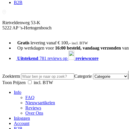
B2B
Rietveldenweg 53-K
5222 AP ‘s-Hertogenbosch
073-689 54 61
Gratis
levering vanaf € 100,-
incl. BTW
Op werkdagen voor
16:00 besteld, vandaag verzonden
van
Uitstekend
781 reviews op
reviewscore
Zoekterm
Categorie
Toon Prijzen
incl. BTW
Info
FAQ
Nieuwsartikelen
Reviews
Over Ons
Inloggen
Account
B2B