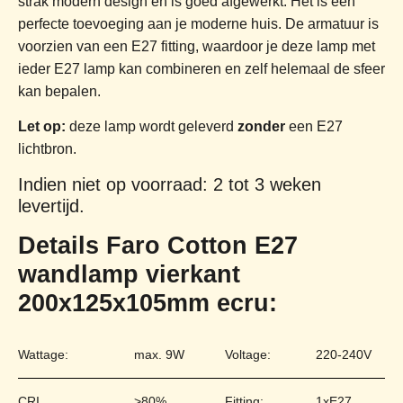
strak modern design en is goed afgewerkt. Het is een
perfecte toevoeging aan je moderne huis. De armatuur is
voorzien van een E27 fitting, waardoor je deze lamp met
ieder E27 lamp kan combineren en zelf helemaal de sfeer
kan bepalen.
Let op:
deze lamp wordt geleverd
zonder
een E27
lichtbron.
Indien niet op voorraad: 2 tot 3 weken
levertijd.
Details Faro Cotton E27
wandlamp vierkant
200x125x105mm ecru:
Wattage:
max. 9W
Voltage:
220-240V
CRI
>80%
Fitting:
1xE27