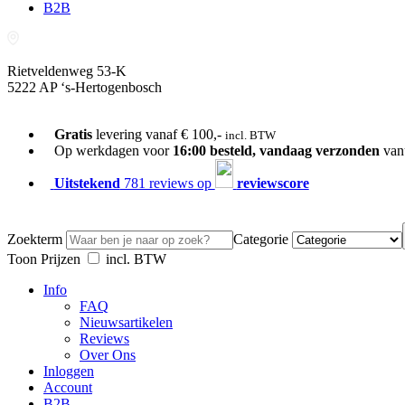
B2B
Rietveldenweg 53-K
5222 AP ‘s-Hertogenbosch
073-689 54 61
Gratis
levering vanaf € 100,-
incl. BTW
Op werkdagen voor
16:00 besteld, vandaag verzonden
van
Uitstekend
781 reviews op
reviewscore
Zoekterm
Categorie
Toon Prijzen
incl. BTW
Info
FAQ
Nieuwsartikelen
Reviews
Over Ons
Inloggen
Account
B2B