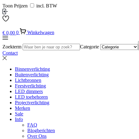
Toon Prijzen
incl. BTW
€
0,00
0
Winkelwagen
Zoekterm
Categorie
Contact
Binnenverlichting
Buitenverlichting
Lichtbronnen
Feestverlichting
LED dimmers
LED toebehoren
Projectverlichting
Merken
Sale
Info
FAQ
Blogberichten
Over Ons