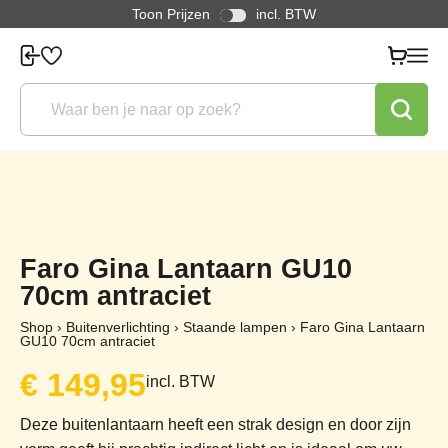
Toon Prijzen
incl. BTW
Faro Gina Lantaarn GU10
70cm antraciet
Shop
›
Buitenverlichting
›
Staande lampen
›
Faro Gina Lantaarn
GU10 70cm antraciet
€
149,95
incl. BTW
Deze buitenlantaarn heeft een strak design en door zijn