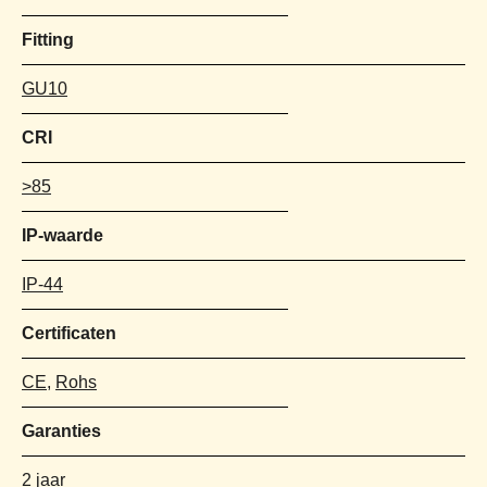
Fitting
GU10
CRI
>85
IP-waarde
IP-44
Certificaten
CE
,
Rohs
Garanties
2 jaar