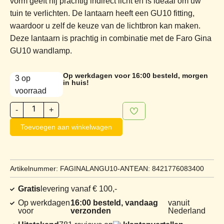
vorm geeft hij prachtig indirect licht en is ideaal om uw
tuin te verlichten. De lantaarn heeft een GU10 fitting,
waardoor u zelf de keuze van de lichtbron kan maken.
Deze lantaarn is prachtig in combinatie met de Faro Gina
GU10 wandlamp.
Op werkdagen voor 16:00 besteld, morgen
3 op
in huis!
voorraad
-
+
Toevoegen aan winkelwagen
Artikelnummer: FAGINALANGU10-ANT
EAN: 8421776083400
Gratis
levering vanaf € 100,-
Op werkdagen
16:00 besteld, vandaag
vanuit
voor
verzonden
Nederland