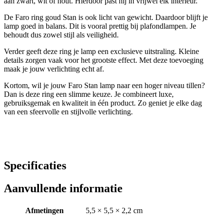
aan zwart, wit of hout. Hierdoor past hij in vrijwel elk interieur.
De Faro ring goud Stan is ook licht van gewicht. Daardoor blijft je
lamp goed in balans. Dit is vooral prettig bij plafondlampen. Je
behoudt dus zowel stijl als veiligheid.
Verder geeft deze ring je lamp een exclusieve uitstraling. Kleine
details zorgen vaak voor het grootste effect. Met deze toevoeging
maak je jouw verlichting echt af.
Kortom, wil je jouw Faro Stan lamp naar een hoger niveau tillen?
Dan is deze ring een slimme keuze. Je combineert luxe,
gebruiksgemak en kwaliteit in één product. Zo geniet je elke dag
van een sfeervolle en stijlvolle verlichting.
Specificaties
Aanvullende informatie
Afmetingen
5,5 × 5,5 × 2,2 cm