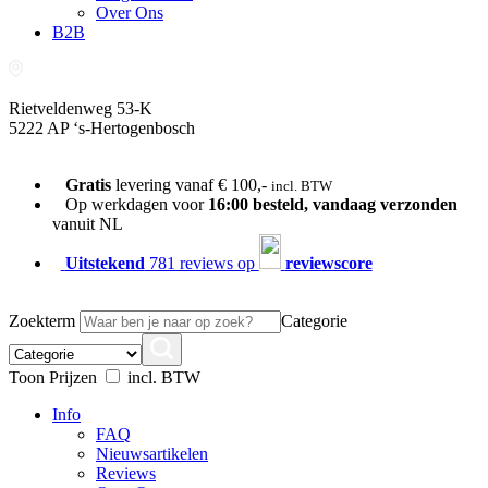
Over Ons
B2B
Rietveldenweg 53-K
5222 AP ‘s-Hertogenbosch
073-689 54 61
Gratis
levering vanaf € 100,-
incl. BTW
Op werkdagen voor
16:00 besteld, vandaag verzonden
vanuit NL
Uitstekend
781 reviews op
reviewscore
Zoekterm
Categorie
Toon Prijzen
incl. BTW
Info
FAQ
Nieuwsartikelen
Reviews