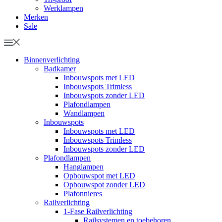
Werklampen
Merken
Sale
Binnenverlichting
Badkamer
Inbouwspots met LED
Inbouwspots Trimless
Inbouwspots zonder LED
Plafondlampen
Wandlampen
Inbouwspots
Inbouwspots met LED
Inbouwspots Trimless
Inbouwspots zonder LED
Plafondlampen
Hanglampen
Opbouwspot met LED
Opbouwspot zonder LED
Plafonnieres
Railverlichting
1-Fase Railverlichting
Railsystemen en toebehoren