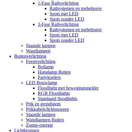
1-Fase Railverlichting
Railsystemen en toebehoren
Spots met LED
Spots zonder LED
3-Fase Railverlichting
Railsystemen en toebehoren
Spots met LED
Spots zonder LED
Staande lampen
Wandlampen
Buitenverlichting
Feestverlichting
Bollamp
Hanglamp Buiten
Partykoelers
LED Bouwlamp
Floodlight met bewegingsmelder
RGB Floodlights
Standaard floodlights
Prik en grondspots
Prikkabels/lichtsnoeren
Staande lampen
Wandlampen Buiten
Zonne-energie
Lichtbronnen