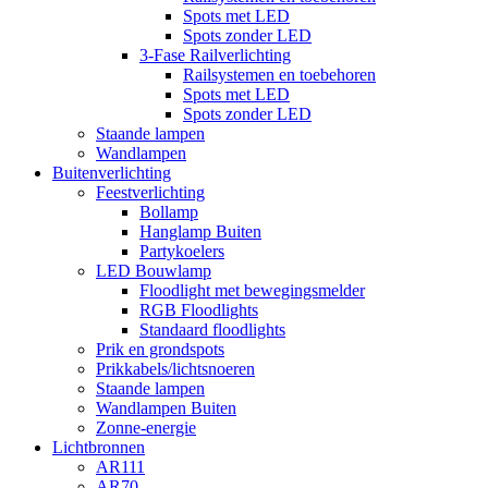
Spots met LED
Spots zonder LED
3-Fase Railverlichting
Railsystemen en toebehoren
Spots met LED
Spots zonder LED
Staande lampen
Wandlampen
Buitenverlichting
Feestverlichting
Bollamp
Hanglamp Buiten
Partykoelers
LED Bouwlamp
Floodlight met bewegingsmelder
RGB Floodlights
Standaard floodlights
Prik en grondspots
Prikkabels/lichtsnoeren
Staande lampen
Wandlampen Buiten
Zonne-energie
Lichtbronnen
AR111
AR70