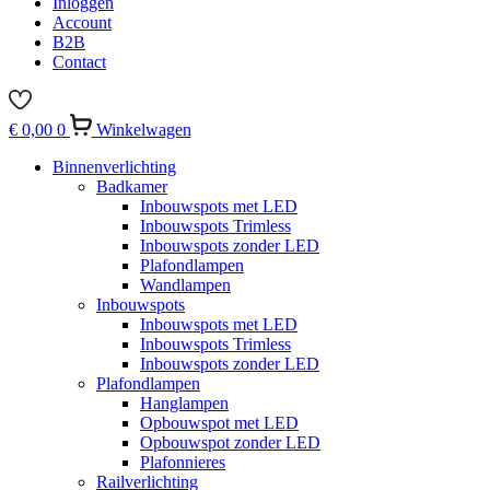
Inloggen
Account
B2B
Contact
€
0,00
0
Winkelwagen
Binnenverlichting
Badkamer
Inbouwspots met LED
Inbouwspots Trimless
Inbouwspots zonder LED
Plafondlampen
Wandlampen
Inbouwspots
Inbouwspots met LED
Inbouwspots Trimless
Inbouwspots zonder LED
Plafondlampen
Hanglampen
Opbouwspot met LED
Opbouwspot zonder LED
Plafonnieres
Railverlichting