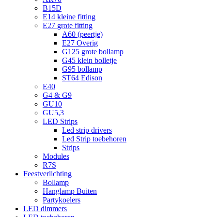
B15D
E14 kleine fitting
E27 grote fitting
A60 (peertje)
E27 Overig
G125 grote bollamp
G45 klein bolletje
G95 bollamp
ST64 Edison
E40
G4 & G9
GU10
GU5,3
LED Strips
Led strip drivers
Led Strip toebehoren
Strips
Modules
R7S
Feestverlichting
Bollamp
Hanglamp Buiten
Partykoelers
LED dimmers