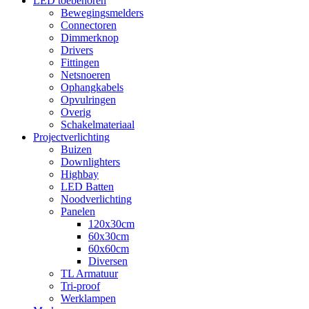
LED toebehoren
Bewegingsmelders
Connectoren
Dimmerknop
Drivers
Fittingen
Netsnoeren
Ophangkabels
Opvulringen
Overig
Schakelmateriaal
Projectverlichting
Buizen
Downlighters
Highbay
LED Batten
Noodverlichting
Panelen
120x30cm
60x30cm
60x60cm
Diversen
TL Armatuur
Tri-proof
Werklampen