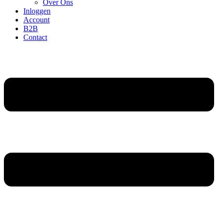
Over Ons
Inloggen
Account
B2B
Contact