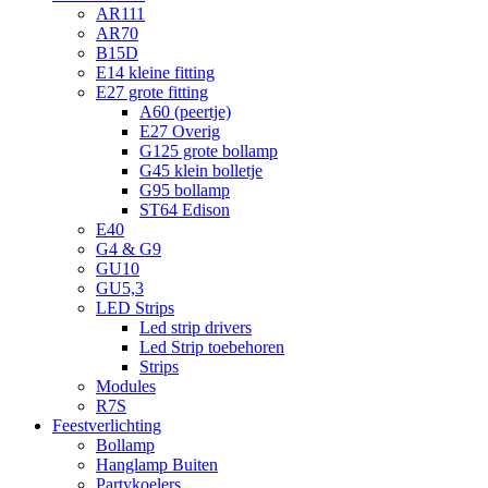
AR111
AR70
B15D
E14 kleine fitting
E27 grote fitting
A60 (peertje)
E27 Overig
G125 grote bollamp
G45 klein bolletje
G95 bollamp
ST64 Edison
E40
G4 & G9
GU10
GU5,3
LED Strips
Led strip drivers
Led Strip toebehoren
Strips
Modules
R7S
Feestverlichting
Bollamp
Hanglamp Buiten
Partykoelers