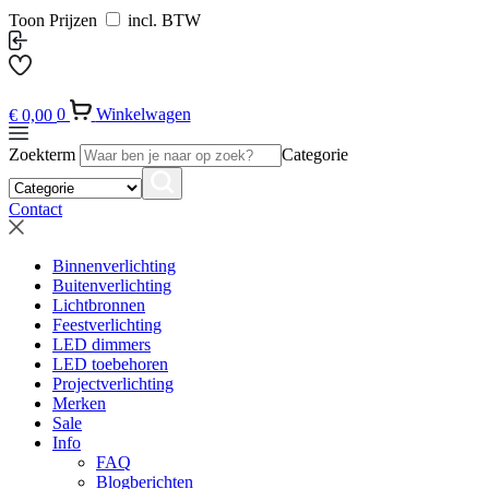
Toon Prijzen
incl. BTW
€
0,00
0
Winkelwagen
Zoekterm
Categorie
Contact
Binnenverlichting
Buitenverlichting
Lichtbronnen
Feestverlichting
LED dimmers
LED toebehoren
Projectverlichting
Merken
Sale
Info
FAQ
Blogberichten