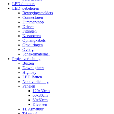
LED dimmers
LED toebehoren
Bewegingsmelders
Connectoren
Dimmerknop
Drivers
Fittingen
Netsnoeren
Ophangkabels
Opvulringen
Overig
Schakelmateriaal
Projectverlichting
Buizen
Downlighters
Highbay
LED Batten
Noodverlichting
Panelen
120x30cm
60x30cm
60x60cm
Diversen
TL Armatuur
Tri-proof